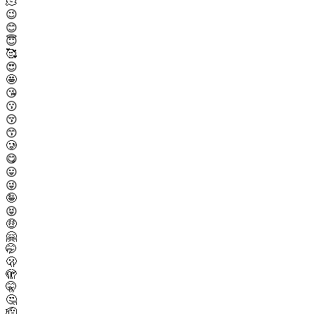
🫠
😉
😊
😇
🥰
😍
🤩
😘
😗
😚
😙
🥲
😋
😛
😜
🤪
😝
🤑
🤗
🤭
🫢
🫣
🤫
🤔
🫡