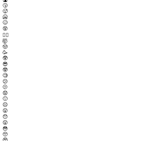
🤧
🥵
🥶
🥴
😵
😵‍💫
🤯
🤠
🥳
🥸
😎
🤓
🧐
😕
🫤
😟
🙁
☹️
😮
😯
😲
😳
🥺
🥹