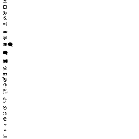
💢
💥
💫
💦
💨
🕳️
💬
👁️‍🗨️
🗨️
🗯️
💭
💤
👋
🤚
🖐️
✋
🖖
🫱
🫲
🫳
🫴
🫷