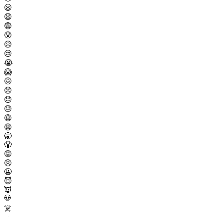
😦
😧
😨
😰
😥
😢
😭
😱
😖
😣
😞
😓
😩
😫
🥱
😤
😡
😠
🤬
😈
👿
💀
☠️