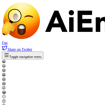
Faq
Share
on Twitter
Toggle navigation menu
😀
😃
😄
😁
😆
😅
🤣
😂
🙂
🙃