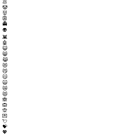
💩
🤡
👹
👺
👻
👽
👾
🤖
😺
😸
😹
😻
😼
😽
🙀
😿
😾
🙈
🙉
🙊
💌
💘
💝
💖