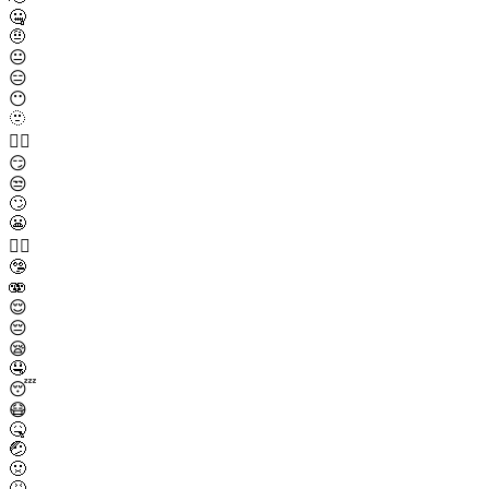
🤐
🤨
😐
😑
😶
🫥
😶‍🌫️
😏
😒
🙄
😬
😮‍💨
🤥
🫨
😌
😔
😪
🤤
😴
😷
🤒
🤕
🤢
🤮