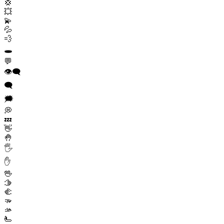
💢
💥
💫
💦
💨
🕳️
💬
👁️‍🗨️
🗨️
🗯️
💭
💤
👋
🤚
🖐️
✋
🖖
🫱
🫲
🫳
🫴
🫷