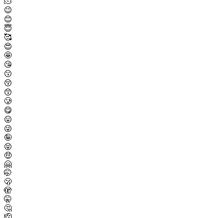
🫠
😉
😊
😇
🥰
😍
🤩
😘
😗
😚
😙
🥲
😋
😛
😜
🤪
😝
🤑
🤗
🤭
🫢
🫣
🤫
🤔
🫡