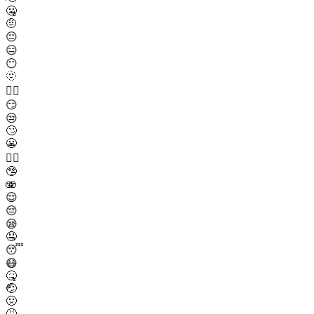
🤐
🤨
😐
😑
😶
🫥
😶‍🌫️
😏
😒
🙄
😬
😮‍💨
🤥
🫨
😌
😔
😪
🤤
😴
😷
🤒
🤕
🤢
🤮