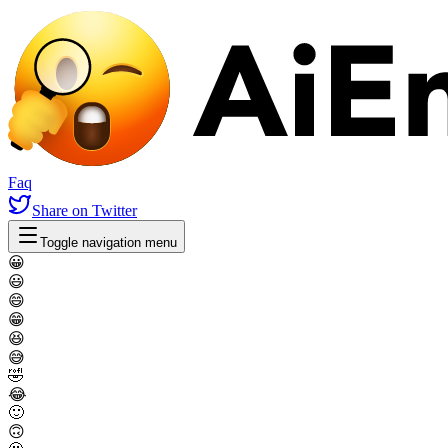
Faq
Share
on Twitter
Toggle navigation menu
😀
😃
😄
😁
😆
😅
🤣
😂
🙂
🙃