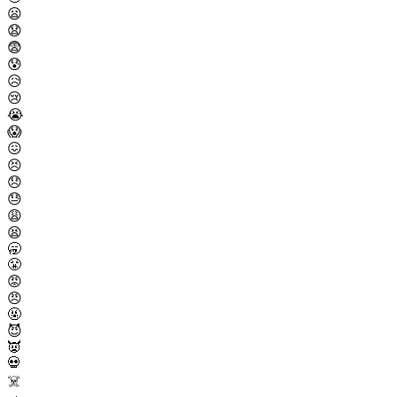
😦
😧
😨
😰
😥
😢
😭
😱
😖
😣
😞
😓
😩
😫
🥱
😤
😡
😠
🤬
😈
👿
💀
☠️