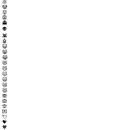
💩
🤡
👹
👺
👻
👽
👾
🤖
😺
😸
😹
😻
😼
😽
🙀
😿
😾
🙈
🙉
🙊
💌
💘
💝
💖