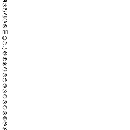
🤧
🥵
🥶
🥴
😵
😵‍💫
🤯
🤠
🥳
🥸
😎
🤓
🧐
😕
🫤
😟
🙁
☹️
😮
😯
😲
😳
🥺
🥹