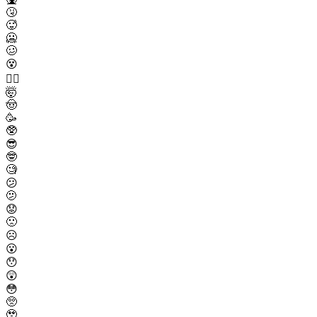
🤧
🥵
🥶
🥴
😵
😵‍💫
🤯
🤠
🥳
🥸
😎
🤓
🧐
😕
🫤
😟
🙁
☹️
😮
😯
😲
😳
🥺
🥹