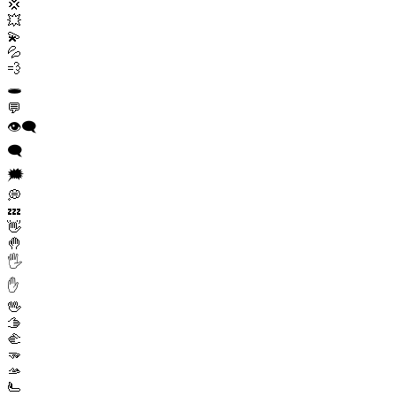
💢
💥
💫
💦
💨
🕳️
💬
👁️‍🗨️
🗨️
🗯️
💭
💤
👋
🤚
🖐️
✋
🖖
🫱
🫲
🫳
🫴
🫷