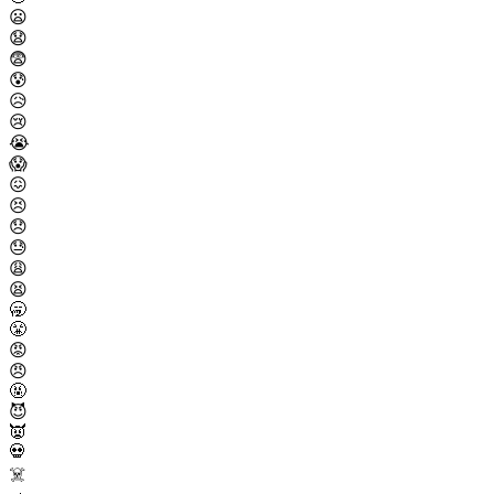
😦
😧
😨
😰
😥
😢
😭
😱
😖
😣
😞
😓
😩
😫
🥱
😤
😡
😠
🤬
😈
👿
💀
☠️