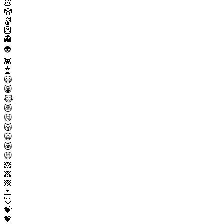
💩
🤡
👹
👺
👻
👽
👾
🤖
😺
😸
😹
😻
😼
😽
🙀
😿
😾
🙈
🙉
🙊
💌
💘
💝
💖