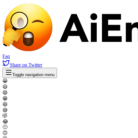
Faq
Share
on Twitter
Toggle navigation menu
😀
😃
😄
😁
😆
😅
🤣
😂
🙂
🙃