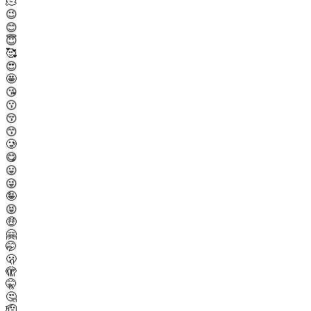
🫠
😉
😊
😇
🥰
😍
🤩
😘
😗
😚
😙
🥲
😋
😛
😜
🤪
😝
🤑
🤗
🤭
🫢
🫣
🤫
🤔
🫡