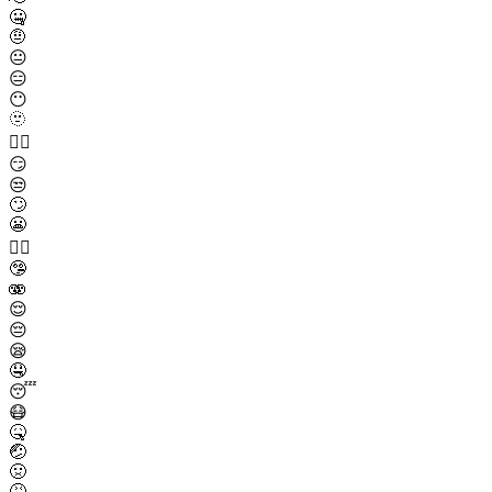
🤐
🤨
😐
😑
😶
🫥
😶‍🌫️
😏
😒
🙄
😬
😮‍💨
🤥
🫨
😌
😔
😪
🤤
😴
😷
🤒
🤕
🤢
🤮