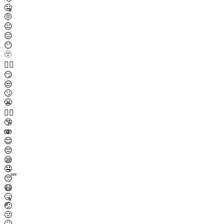
🤐
🤨
😐
😑
😶
🫥
😶‍🌫️
😏
😒
🙄
😬
😮‍💨
🤥
🫨
😌
😔
😪
🤤
😴
😷
🤒
🤕
🤢
🤮