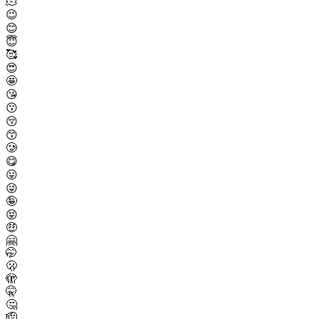
🫠
😉
😊
😇
🥰
😍
🤩
😘
😗
😚
😙
🥲
😋
😛
😜
🤪
😝
🤑
🤗
🤭
🫢
🫣
🤫
🤔
🫡