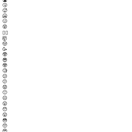
🤧
🥵
🥶
🥴
😵
😵‍💫
🤯
🤠
🥳
🥸
😎
🤓
🧐
😕
🫤
😟
🙁
☹️
😮
😯
😲
😳
🥺
🥹