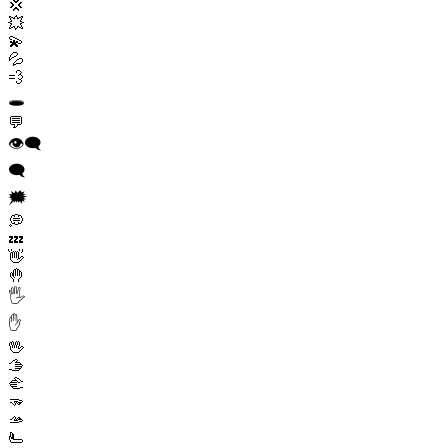
💢
💥
💫
💦
💨
🕳️
💬
👁️‍🗨️
🗨️
🗯️
💭
💤
👋
🤚
🖐️
✋
🖖
🫱
🫲
🫳
🫴
🫷