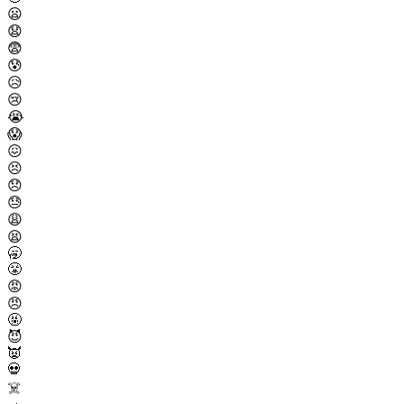
😦
😧
😨
😰
😥
😢
😭
😱
😖
😣
😞
😓
😩
😫
🥱
😤
😡
😠
🤬
😈
👿
💀
☠️