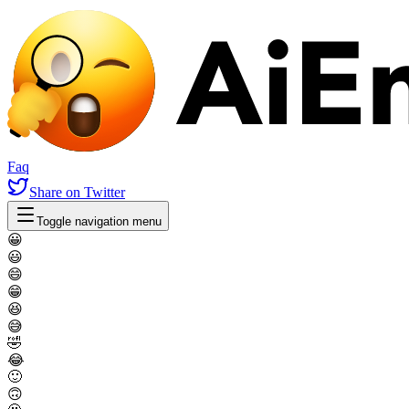
Faq
Share
on Twitter
Toggle navigation menu
😀
😃
😄
😁
😆
😅
🤣
😂
🙂
🙃