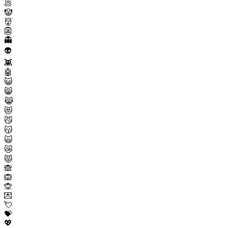
💩
🤡
👹
👺
👻
👽
👾
🤖
😺
😸
😹
😻
😼
😽
🙀
😿
😾
🙈
🙉
🙊
💌
💘
💝
💖