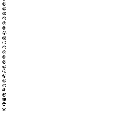
😦
😧
😨
😰
😥
😢
😭
😱
😖
😣
😞
😓
😩
😫
🥱
😤
😡
😠
🤬
😈
👿
💀
☠️