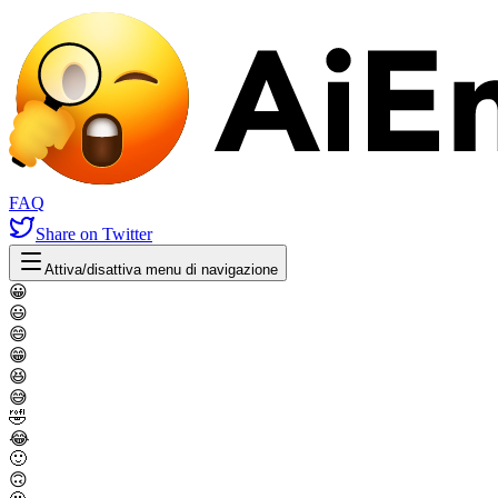
FAQ
Share
on Twitter
Attiva/disattiva menu di navigazione
😀
😃
😄
😁
😆
😅
🤣
😂
🙂
🙃