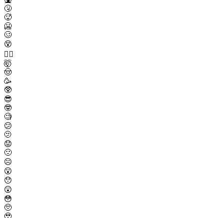
🤧
🥵
🥶
🥴
😵
😵‍💫
🤯
🤠
🥳
🥸
😎
🤓
🧐
😕
🫤
😟
🙁
☹️
😮
😯
😲
😳
🥺
🥹