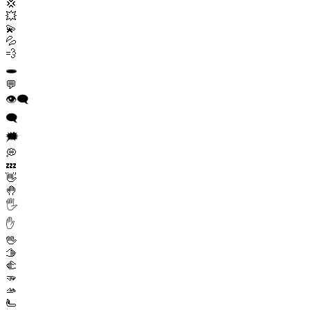
💢
💥
💫
💦
💨
🕳️
💬
👁️‍🗨️
🗨️
🗯️
💭
💤
👋
🤚
🖐️
✋
🖖
🫱
🫲
🫳
🫴
🫷