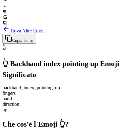
👊
🤛
🤜
👏
🙌
Trova Altre Emoji
Copia Emoji
👆
👆
Backhand index pointing up
Emoji
Significato
backhand_index_pointing_up
fingers
hand
direction
up
Che cos'è l'Emoji 👆?