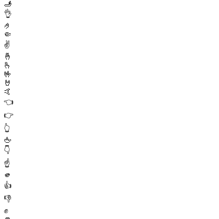
🫸
👌
🤌
🤏
✌️
🤞
🫰
🤟
🤘
🤙
👈
👉
👆
🖕
👇
☝️
🫵
👍
👎
✊