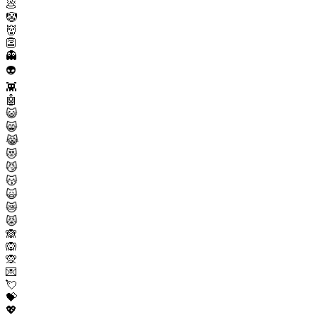
💩
🤡
👹
👺
👻
👽
👾
🤖
😺
😸
😹
😻
😼
😽
🙀
😿
😾
🙈
🙉
🙊
💌
💘
💝
💖