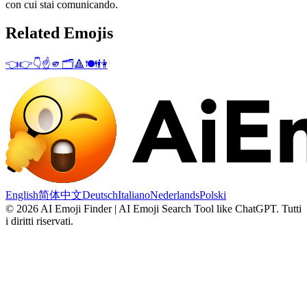
con cui stai comunicando.
Related Emojis
👈
👉
👇
☝️
🫵
🗂️
🔺
🍽️
👫
English
简体中文
Deutsch
Italiano
Nederlands
Polski
©
2026
AI Emoji Finder | AI Emoji Search Tool like ChatGPT
.
Tutti
i diritti riservati.