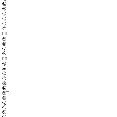
🤐
🤨
😐
😑
😶
🫥
😶‍🌫️
😏
😒
🙄
😬
😮‍💨
🤥
🫨
😌
😔
😪
🤤
😴
😷
🤒
🤕
🤢
🤮