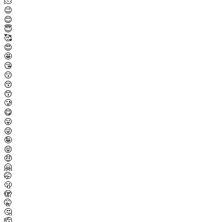
🫠
😉
😊
😇
🥰
😍
🤩
😘
😗
😚
😙
🥲
😋
😛
😜
🤪
😝
🤑
🤗
🤭
🫢
🫣
🤫
🤔
🫡