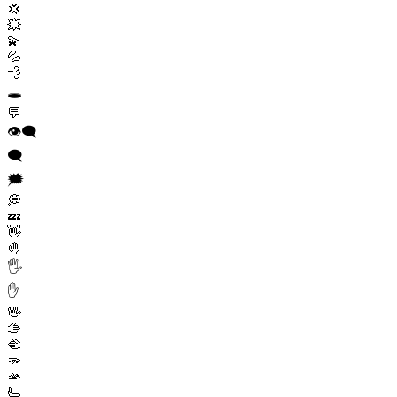
💢
💥
💫
💦
💨
🕳️
💬
👁️‍🗨️
🗨️
🗯️
💭
💤
👋
🤚
🖐️
✋
🖖
🫱
🫲
🫳
🫴
🫷