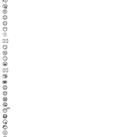
🫡
🤐
🤨
😐
😑
😶
🫥
😶‍🌫️
😏
😒
🙄
😬
😮‍💨
🤥
🫨
😌
😔
😪
🤤
😴
😷
🤒
🤕
🤢