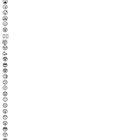
🤮
🤧
🥵
🥶
🥴
😵
😵‍💫
🤯
🤠
🥳
🥸
😎
🤓
🧐
😕
🫤
😟
🙁
☹️
😮
😯
😲
😳
🥺