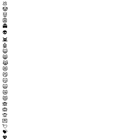
💩
🤡
👹
👺
👻
👽
👾
🤖
😺
😸
😹
😻
😼
😽
🙀
😿
😾
🙈
🙉
🙊
💌
💘
💝
💖