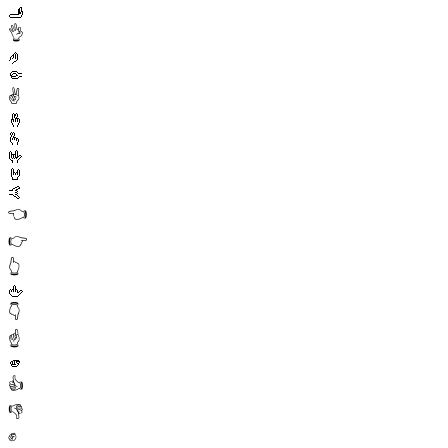
🫸
👌
🤌
🤏
✌️
🤞
🫰
🤟
🤘
🤙
👈
👉
👆
🖕
👇
☝️
🫵
👍
👎
✊