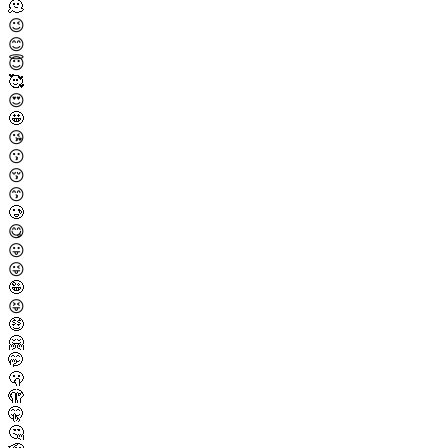
🫠
😉
😊
😇
🥰
😍
🤩
😘
😗
😚
😙
🥲
😋
😛
😜
🤪
😝
🤑
🤗
🤭
🫢
🫣
🤫
🤔