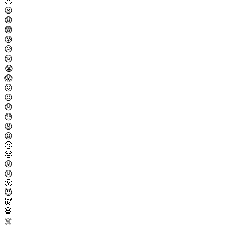
🥹
😦
😧
😨
😰
😥
😢
😭
😱
😖
😣
😞
😓
😩
😫
🥱
😤
😡
😠
🤬
😈
👿
💀
☠️