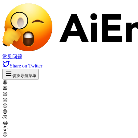
常见问题
Share
on Twitter
切换导航菜单
😀
😃
😄
😁
😆
😅
🤣
😂
🙂
🙃