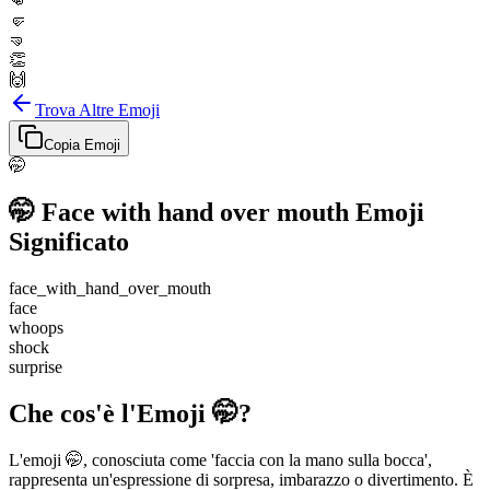
👊
🤛
🤜
👏
🙌
Trova Altre Emoji
Copia Emoji
🤭
🤭
Face with hand over mouth
Emoji
Significato
face_with_hand_over_mouth
face
whoops
shock
surprise
Che cos'è l'Emoji 🤭?
L'emoji 🤭, conosciuta come 'faccia con la mano sulla bocca',
rappresenta un'espressione di sorpresa, imbarazzo o divertimento. È