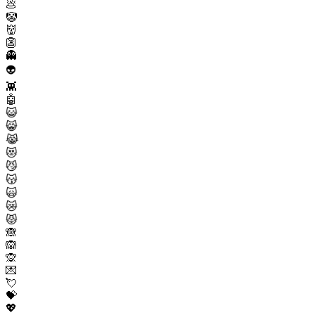
💩
🤡
👹
👺
👻
👽
👾
🤖
😺
😸
😹
😻
😼
😽
🙀
😿
😾
🙈
🙉
🙊
💌
💘
💝
💖