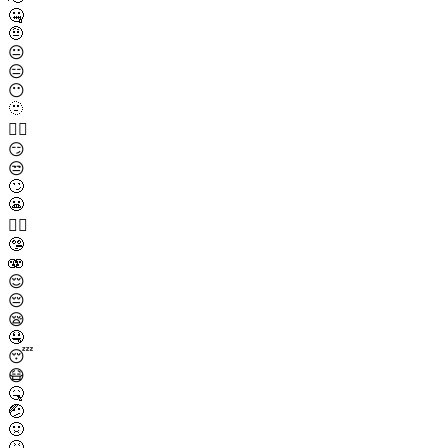
🤐
🤨
😐
😑
😶
🫥
😶‍🌫️
😏
😒
🙄
😬
😮‍💨
🤥
🫨
😌
😔
😪
🤤
😴
😷
🤒
🤕
🤢
🤮