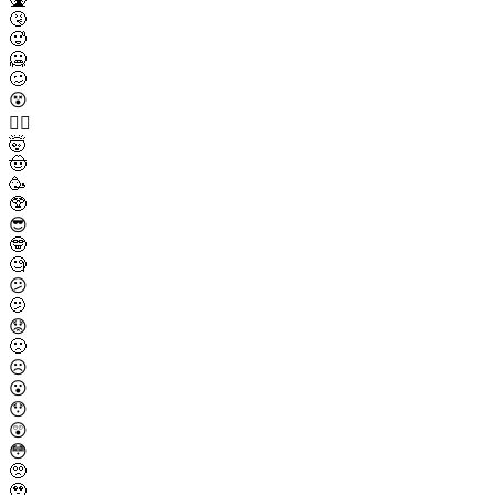
🤧
🥵
🥶
🥴
😵
😵‍💫
🤯
🤠
🥳
🥸
😎
🤓
🧐
😕
🫤
😟
🙁
☹️
😮
😯
😲
😳
🥺
🥹