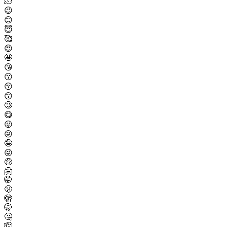
🫠
😉
😊
😇
🥰
😍
🤩
😘
😗
😚
😙
🥲
😋
😛
😜
🤪
😝
🤑
🤗
🤭
🫢
🫣
🤫
🤔
🫡