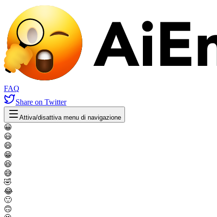
FAQ
Share
on Twitter
Attiva/disattiva menu di navigazione
😀
😃
😄
😁
😆
😅
🤣
😂
🙂
🙃