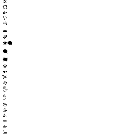
💢
💥
💫
💦
💨
🕳️
💬
👁️‍🗨️
🗨️
🗯️
💭
💤
👋
🤚
🖐️
✋
🖖
🫱
🫲
🫳
🫴
🫷