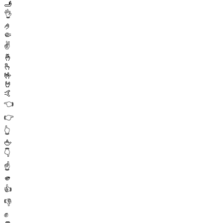
🫸
👌
🤌
🤏
✌️
🤞
🫰
🤟
🤘
🤙
👈
👉
👆
🖕
👇
☝️
🫵
👍
👎
✊