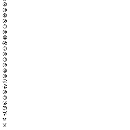
😦
😧
😨
😰
😥
😢
😭
😱
😖
😣
😞
😓
😩
😫
🥱
😤
😡
😠
🤬
😈
👿
💀
☠️