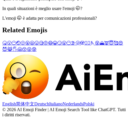
In quali situazioni è meglio usare l'emoji 🤭?
L'emoji 🤭 è adatta per comunicazioni professionali?
Related Emojis
🤒
😮
😶
🤕
🫤
🤬
😦
😛
🧐
🤨
😷
😂
🙄
😤
😶‍🌫️
🫢
🫣
😵‍💫
🫰
😵
🌄
👿
😇
🥰
😍
😈
😹
🖐️
🤗
😚
😜
😰
English
简体中文
Deutsch
Italiano
Nederlands
Polski
©
2026
AI Emoji Finder | AI Emoji Search Tool like ChatGPT
.
Tutti
i diritti riservati.