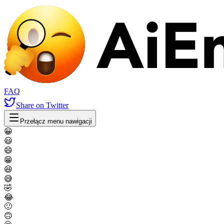
FAQ
Share
on Twitter
Przełącz menu nawigacji
😀
😃
😄
😁
😆
😅
🤣
😂
🙂
🙃