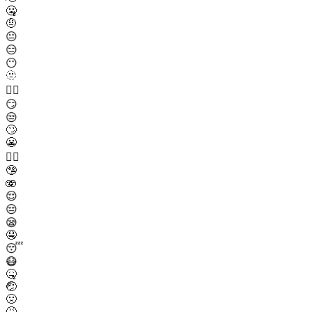
🤐
🤨
😐
😑
😶
🫥
😶‍🌫️
😏
😒
🙄
😬
😮‍💨
🤥
🫨
😌
😔
😪
🤤
😴
😷
🤒
🤕
🤢
🤮