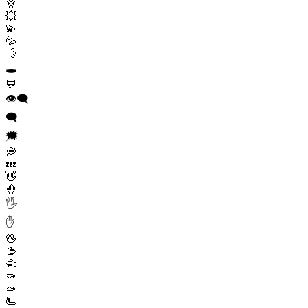
💢
💥
💫
💦
💨
🕳️
💬
👁️‍🗨️
🗨️
🗯️
💭
💤
👋
🤚
🖐️
✋
🖖
🫱
🫲
🫳
🫴
🫷