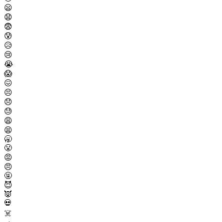
😦
😧
😨
😰
😥
😢
😭
😱
😖
😣
😞
😓
😩
😫
🥱
😤
😡
😠
🤬
😈
👿
💀
☠️