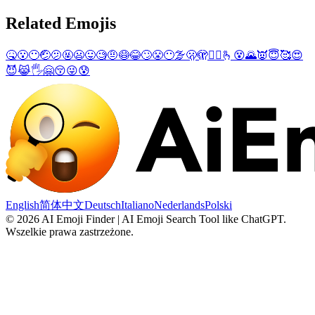
Related Emojis
🤒
😮
😶
🤕
🫤
🤬
😦
😛
🧐
🤨
😷
😂
🙄
😤
😶‍🌫️
🫢
🫣
😵‍💫
🫰
😵
🌄
👿
😇
🥰
😍
😈
😹
🖐️
🤗
😚
😜
😰
English
简体中文
Deutsch
Italiano
Nederlands
Polski
©
2026
AI Emoji Finder | AI Emoji Search Tool like ChatGPT
.
Wszelkie prawa zastrzeżone.