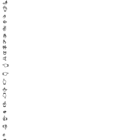
🫸
👌
🤌
🤏
✌️
🤞
🫰
🤟
🤘
🤙
👈
👉
👆
🖕
👇
☝️
🫵
👍
👎
✊