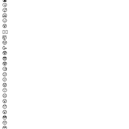
🤧
🥵
🥶
🥴
😵
😵‍💫
🤯
🤠
🥳
🥸
😎
🤓
🧐
😕
🫤
😟
🙁
☹️
😮
😯
😲
😳
🥺
🥹