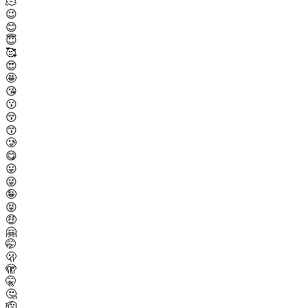
🫠
😉
😊
😇
🥰
😍
🤩
😘
😗
😚
😙
🥲
😋
😛
😜
🤪
😝
🤑
🤗
🤭
🫢
🫣
🤫
🤔
🫡