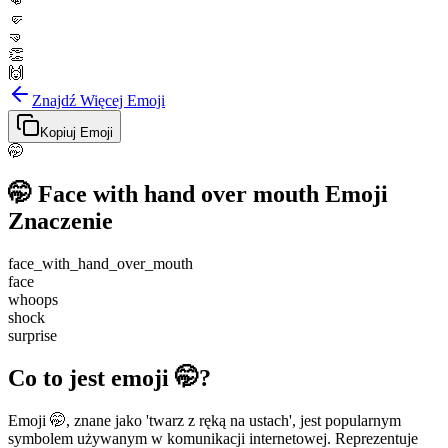
👊
🤛
🤜
👏
🙌
Znajdź Więcej Emoji
Kopiuj Emoji
🤭
🤭
Face with hand over mouth
Emoji
Znaczenie
face_with_hand_over_mouth
face
whoops
shock
surprise
Co to jest emoji 🤭?
Emoji 🤭, znane jako 'twarz z ręką na ustach', jest popularnym
symbolem używanym w komunikacji internetowej. Reprezentuje