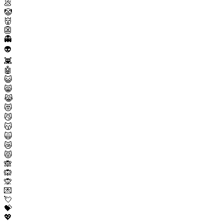
💩
🤡
👹
👺
👻
👽
👾
🤖
😺
😸
😹
😻
😼
😽
🙀
😿
😾
🙈
🙉
🙊
💌
💘
💝
💖