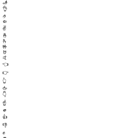
🫸
👌
🤌
🤏
✌️
🤞
🫰
🤟
🤘
🤙
👈
👉
👆
🖕
👇
☝️
🫵
👍
👎
✊