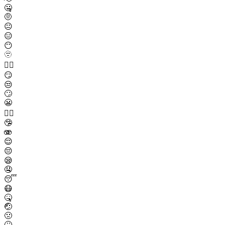
🤐
🤨
😐
😑
😶
🫥
😶‍🌫️
😏
😒
🙄
😬
😮‍💨
🤥
🫨
😌
😔
😪
🤤
😴
😷
🤒
🤕
🤢
🤮