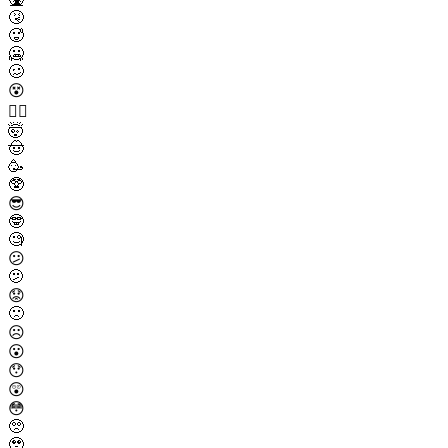
🤧
🥵
🥶
🥴
😵
😵‍💫
🤯
🤠
🥳
🥸
😎
🤓
🧐
😕
🫤
😟
🙁
☹️
😮
😯
😲
😳
🥺
🥹