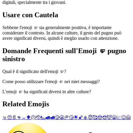
digitali, specialmente tra i giovani.
Usare con Cautela
Sebbene l'emoji 🤛 sia generalmente positiva, è importante
considerare il contesto. In alcune culture, il gesto del pugno può
avere significati diversi, quindi è meglio usarlo con attenzione.
Domande Frequenti sull'Emoji 🤛 pugno
sinistro
Qual è il significato dell'emoji 🤛?
Come posso utilizzare l'emoji 🤛 nei miei messaggi?
L'emoji 🤛 ha significati diversi in altre culture?
Related Emojis
🤜
🥺
📄
👊
↔️
🐥
🫠
🫡
🫷
🚄
🚅
🥲
😬
🥏
😴
🌟
🌠
🥌
😇
🥰
😍
😎
😈
😁
💹
😊
🤗