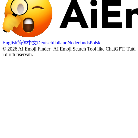
English
简体中文
Deutsch
Italiano
Nederlands
Polski
©
2026
AI Emoji Finder | AI Emoji Search Tool like ChatGPT
.
Tutti
i diritti riservati.