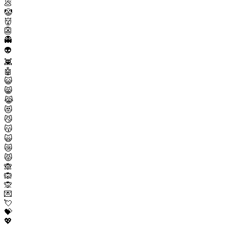
💩
🤡
👹
👺
👻
👽
👾
🤖
😺
😸
😹
😻
😼
😽
🙀
😿
😾
🙈
🙉
🙊
💌
💘
💝
💖