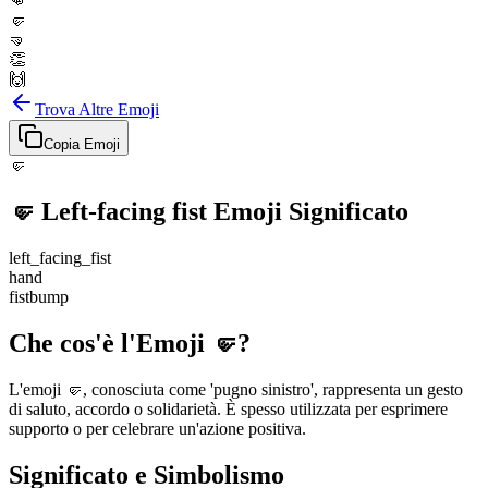
👊
🤛
🤜
👏
🙌
Trova Altre Emoji
Copia Emoji
🤛
🤛
Left-facing fist
Emoji Significato
left_facing_fist
hand
fistbump
Che cos'è l'Emoji 🤛?
L'emoji 🤛, conosciuta come 'pugno sinistro', rappresenta un gesto
di saluto, accordo o solidarietà. È spesso utilizzata per esprimere
supporto o per celebrare un'azione positiva.
Significato e Simbolismo