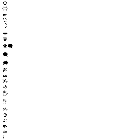
💢
💥
💫
💦
💨
🕳️
💬
👁️‍🗨️
🗨️
🗯️
💭
💤
👋
🤚
🖐️
✋
🖖
🫱
🫲
🫳
🫴
🫷