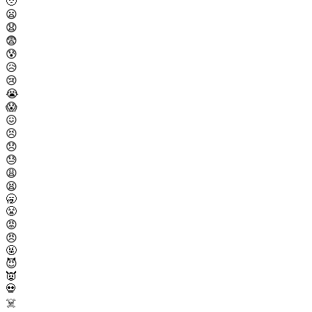
🥹
😦
😧
😨
😰
😥
😢
😭
😱
😖
😣
😞
😓
😩
😫
🥱
😤
😡
😠
🤬
😈
👿
💀
☠️