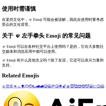
使用时需谨慎
在某些文化中，🤛 Emoji 可能会被误解，因此在使用时要考虑
受众的文化背景。
关于 🤛 左手拳头 Emoji 的常见问题
🤛 Emoji 可以在各种社交平台上使用吗？是的，它在大多数社
交媒体和消息应用中都可以使用。
🤛 Emoji 有什么其他含义吗？除了友谊，它还可以表示力量和
支持。
Related Emojis
🤜
🥺
📄
👊
↔️
🐥
🫠
🫡
🫷
🚄
🚅
🥲
😬
🥏
😴
🌟
🌠
🥌
😇
🥰
😍
😎
😈
😁
💹
😊
🤗