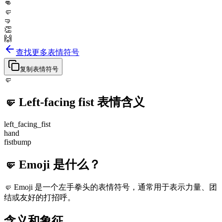
👊
🤛
🤜
👏
🙌
查找更多表情符号
复制表情符号
🤛
🤛
Left-facing fist
表情含义
left_facing_fist
hand
fistbump
🤛 Emoji 是什么？
🤛 Emoji 是一个左手拳头的表情符号，通常用于表示力量、团
结或友好的打招呼。
含义和象征