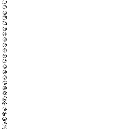
🫠
😉
😊
😇
🥰
😍
🤩
😘
😗
😚
😙
🥲
😋
😛
😜
🤪
😝
🤑
🤗
🤭
🫢
🫣
🤫
🤔