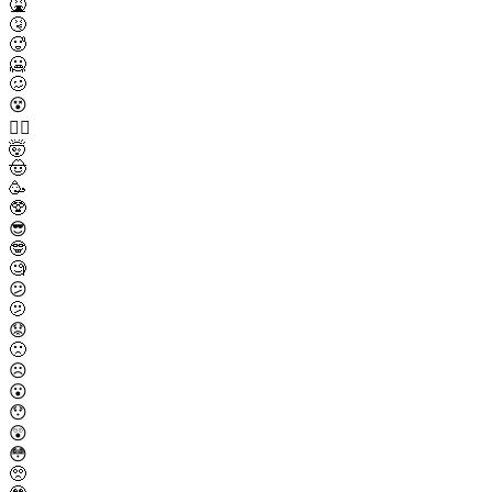
🤮
🤧
🥵
🥶
🥴
😵
😵‍💫
🤯
🤠
🥳
🥸
😎
🤓
🧐
😕
🫤
😟
🙁
☹️
😮
😯
😲
😳
🥺