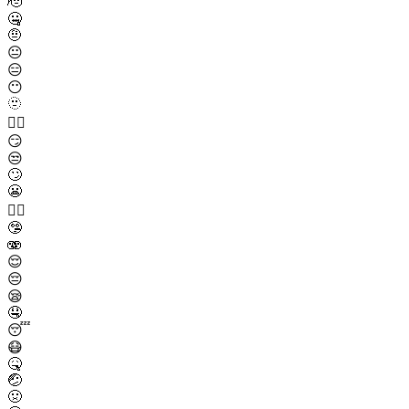
🫡
🤐
🤨
😐
😑
😶
🫥
😶‍🌫️
😏
😒
🙄
😬
😮‍💨
🤥
🫨
😌
😔
😪
🤤
😴
😷
🤒
🤕
🤢