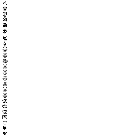
💩
🤡
👹
👺
👻
👽
👾
🤖
😺
😸
😹
😻
😼
😽
🙀
😿
😾
🙈
🙉
🙊
💌
💘
💝
💖