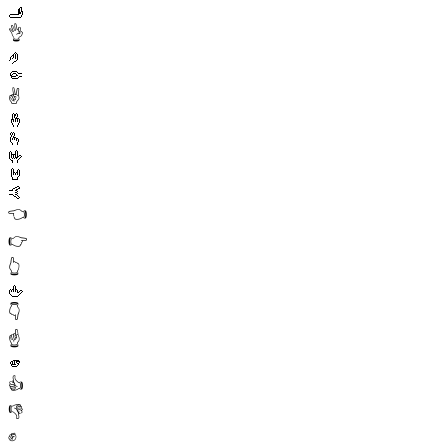
🫸
👌
🤌
🤏
✌️
🤞
🫰
🤟
🤘
🤙
👈
👉
👆
🖕
👇
☝️
🫵
👍
👎
✊