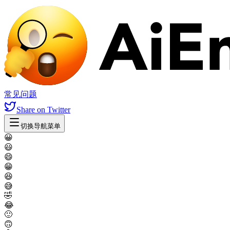
常见问题
Share
on Twitter
切换导航菜单
😀
😃
😄
😁
😆
😅
🤣
😂
🙂
🙃