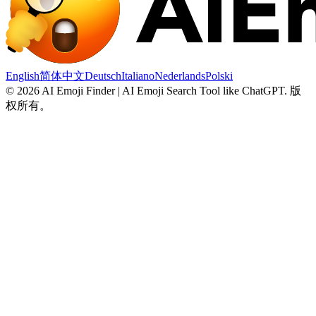
English
简体中文
Deutsch
Italiano
Nederlands
Polski
©
2026
AI Emoji Finder | AI Emoji Search Tool like ChatGPT
.
版
权所有。