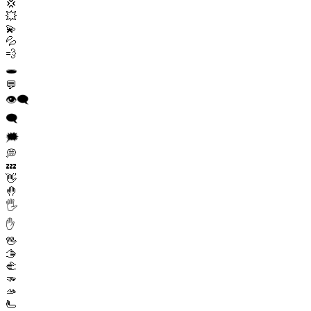
💢
💥
💫
💦
💨
🕳️
💬
👁️‍🗨️
🗨️
🗯️
💭
💤
👋
🤚
🖐️
✋
🖖
🫱
🫲
🫳
🫴
🫷