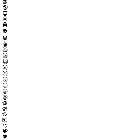
💩
🤡
👹
👺
👻
👽
👾
🤖
😺
😸
😹
😻
😼
😽
🙀
😿
😾
🙈
🙉
🙊
💌
💘
💝
💖