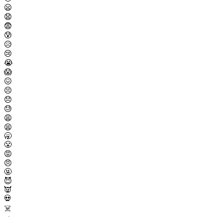
😦
😧
😨
😰
😥
😢
😭
😱
😖
😣
😞
😓
😩
😫
🥱
😤
😡
😠
🤬
😈
👿
💀
☠️