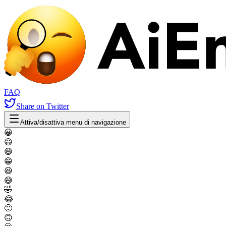
FAQ
Share
on Twitter
Attiva/disattiva menu di navigazione
😀
😃
😄
😁
😆
😅
🤣
😂
🙂
🙃