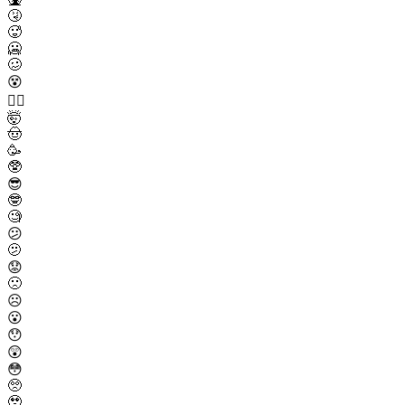
🤧
🥵
🥶
🥴
😵
😵‍💫
🤯
🤠
🥳
🥸
😎
🤓
🧐
😕
🫤
😟
🙁
☹️
😮
😯
😲
😳
🥺
🥹