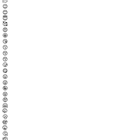
🫠
😉
😊
😇
🥰
😍
🤩
😘
😗
😚
😙
🥲
😋
😛
😜
🤪
😝
🤑
🤗
🤭
🫢
🫣
🤫
🤔
🫡