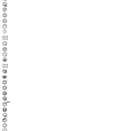
🤐
🤨
😐
😑
😶
🫥
😶‍🌫️
😏
😒
🙄
😬
😮‍💨
🤥
🫨
😌
😔
😪
🤤
😴
😷
🤒
🤕
🤢
🤮