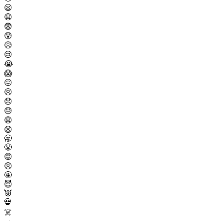
😦
😧
😨
😰
😥
😢
😭
😱
😖
😣
😞
😓
😩
😫
🥱
😤
😡
😠
🤬
😈
👿
💀
☠️