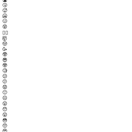
🤧
🥵
🥶
🥴
😵
😵‍💫
🤯
🤠
🥳
🥸
😎
🤓
🧐
😕
🫤
😟
🙁
☹️
😮
😯
😲
😳
🥺
🥹