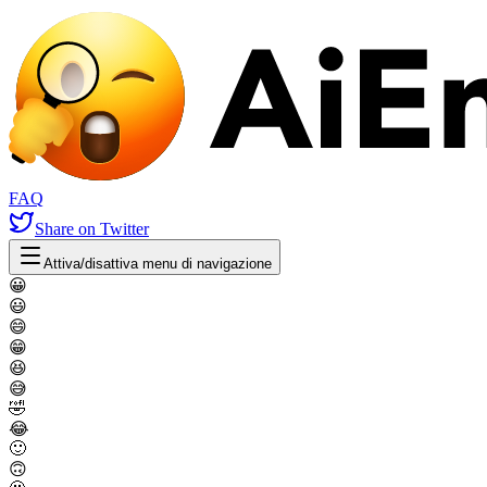
FAQ
Share
on Twitter
Attiva/disattiva menu di navigazione
😀
😃
😄
😁
😆
😅
🤣
😂
🙂
🙃