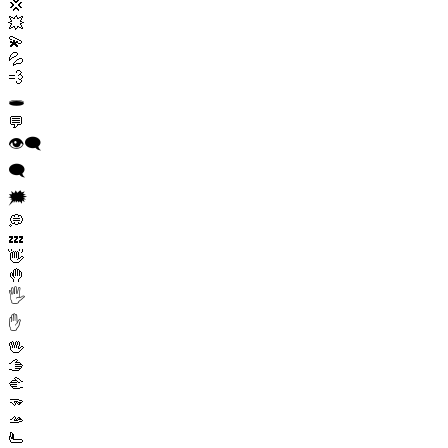
💢
💥
💫
💦
💨
🕳️
💬
👁️‍🗨️
🗨️
🗯️
💭
💤
👋
🤚
🖐️
✋
🖖
🫱
🫲
🫳
🫴
🫷