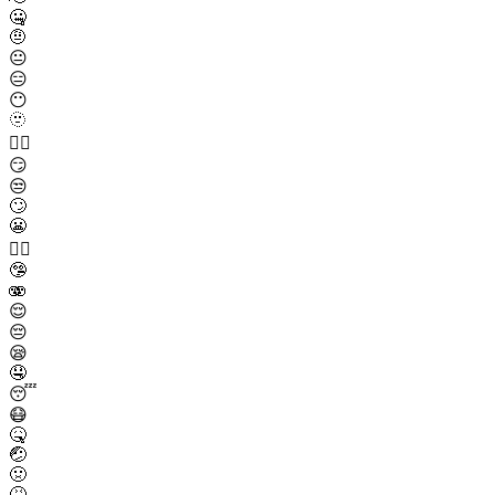
🤐
🤨
😐
😑
😶
🫥
😶‍🌫️
😏
😒
🙄
😬
😮‍💨
🤥
🫨
😌
😔
😪
🤤
😴
😷
🤒
🤕
🤢
🤮