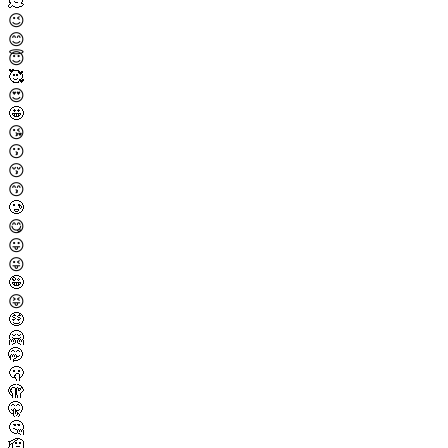
🫠
😉
😊
😇
🥰
😍
🤩
😘
😗
😚
😙
🥲
😋
😛
😜
🤪
😝
🤑
🤗
🤭
🫢
🫣
🤫
🤔
🫡