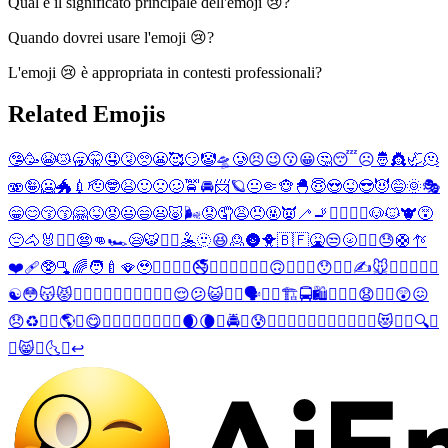
Qual è il significato principale dell'emoji 😢?
Quando dovrei usare l'emoji 😢?
L'emoji 😢 è appropriata in contesti professionali?
Related Emojis
🤥
🥳
😭
😿
🥱
🤫
🤤
🤧
🥺
😬
🥰
😏
🤡
🛸
🥲
😣
😉
😗
😀
🤔
😴
☹️
🤴
👸
🦏
🫠
🫨
🤪
🥶
🐲
💉
🫡
🤓
😫
🙂
🙁
🥴
🚖
🚘
📨
🪐
😐
🤏
🐵
🐣
😇
😍
😜
😎
😈
😅
🌞
🎭
😁
😊
😚
😙
🤗
😝
😡
😃
😄
😦
🐷
🌬️
😟
🤦
😩
😠
🤬
👿
🦯
🚬
🤦‍♂️
🤦‍♀️
🐶
🐱
🐮
😵
😔
🐴
🐰
🤽‍♂️
😨
👊
🏎️
😪
🐯
🤽‍♀️
🤽
🫥
😆
🙎
🌚
🐥
🇧🇫
🤮
😒
🌝
🤾‍♂️
😓
🛟
🪡
❤️‍🩹
🥸
🫗
🌈
🧑‍🍼
🪭
🥹
😶‍🌫️
💩
🦀
🚭
👨‍🍼
🇸🇷
👾
🧐
🙃
🤛
🤜
🥵
😯
💗
👋
✍️
🐭
🥏
🤿
🥌
🎰
🎨
☯️
😳
😽
😾
💓
💨
🙌
🧟‍♂️
🧟‍♀️
🤺
🎣
👟
😌
😕
😺
💖
👏
🗣️
🐳
🍛
🏗️
🚍
🛍️
🛒
🤢
🤯
😧
💞
🎑
😲
😖
😞
♻️
🤾‍♀️
🌎
🤑
😋
⛹️‍♂️
🤾
🎴
👨‍🏭
👩‍🏭
🌒
🌘
🍻
🚔
🤠
😰
💁‍♂️
🙋‍♂️
💆‍♂️
💇‍♂️
🏋️‍♂️
👬
😻
⛹️‍♀️
🔍
🔎
⛹️
😸
🦻
🌜
🌛
↩️