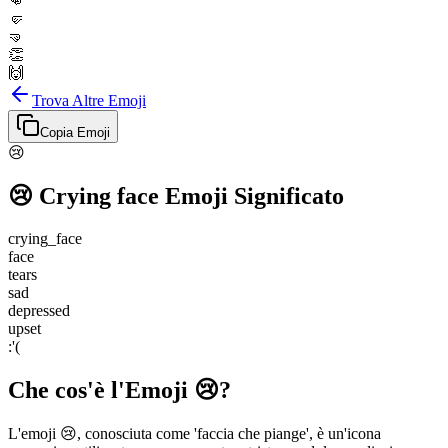
👊
🤛
🤜
👏
🙌
Trova Altre Emoji
Copia Emoji
😢
😢
Crying face
Emoji Significato
crying_face
face
tears
sad
depressed
upset
:'(
Che cos'è l'Emoji 😢?
L'emoji 😢, conosciuta come 'faccia che piange', è un'icona