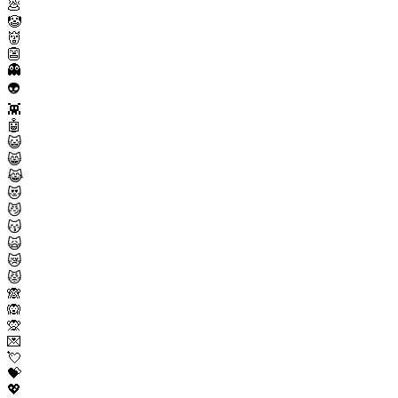
💩
🤡
👹
👺
👻
👽
👾
🤖
😺
😸
😹
😻
😼
😽
🙀
😿
😾
🙈
🙉
🙊
💌
💘
💝
💖