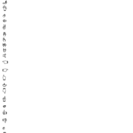
🫸
👌
🤌
🤏
✌️
🤞
🫰
🤟
🤘
🤙
👈
👉
👆
🖕
👇
☝️
🫵
👍
👎
✊