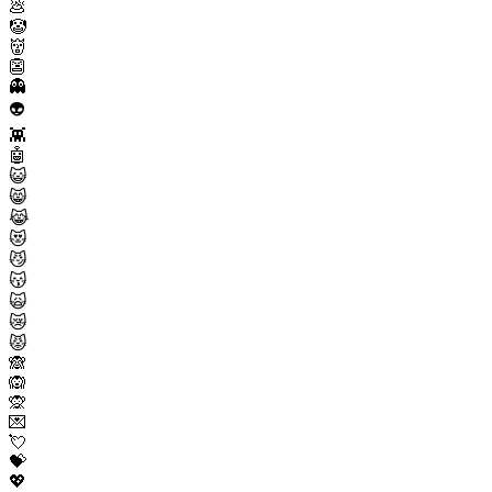
💩
🤡
👹
👺
👻
👽
👾
🤖
😺
😸
😹
😻
😼
😽
🙀
😿
😾
🙈
🙉
🙊
💌
💘
💝
💖