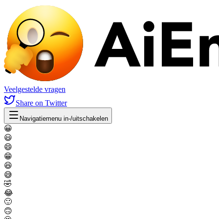
Veelgestelde vragen
Share
on Twitter
Navigatiemenu in-/uitschakelen
😀
😃
😄
😁
😆
😅
🤣
😂
🙂
🙃