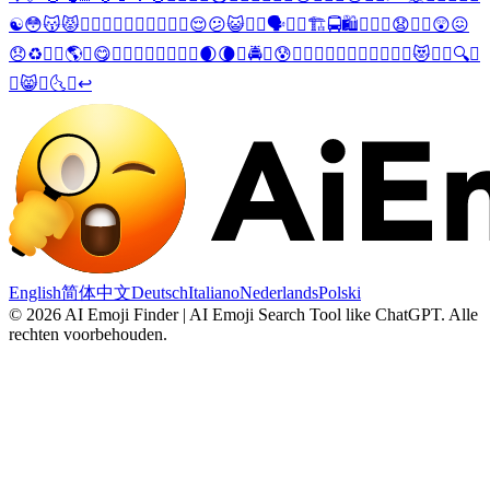
☯️
😳
😽
😾
💓
💨
🙌
🧟‍♂️
🧟‍♀️
🤺
🎣
👟
😌
😕
😺
💖
👏
🗣️
🐳
🍛
🏗️
🚍
🛍️
🛒
🤢
🤯
😧
💞
🎑
😲
😖
😞
♻️
🤾‍♀️
🌎
🤑
😋
⛹️‍♂️
🤾
🎴
👨‍🏭
👩‍🏭
🌒
🌘
🍻
🚔
🤠
😰
💁‍♂️
🙋‍♂️
💆‍♂️
💇‍♂️
🏋️‍♂️
👬
😻
⛹️‍♀️
🔍
🔎
⛹️
😸
🦻
🌜
🌛
↩️
English
简体中文
Deutsch
Italiano
Nederlands
Polski
©
2026
AI Emoji Finder | AI Emoji Search Tool like ChatGPT
.
Alle
rechten voorbehouden.