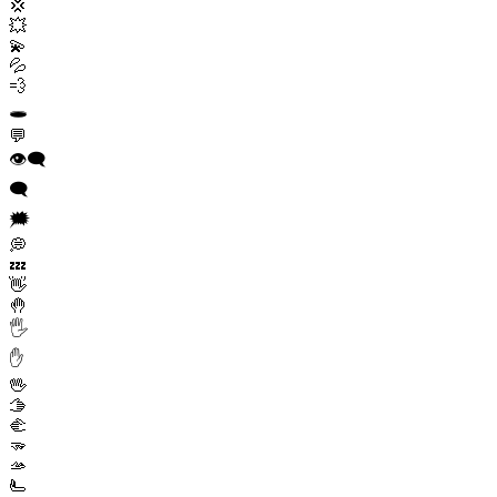
💢
💥
💫
💦
💨
🕳️
💬
👁️‍🗨️
🗨️
🗯️
💭
💤
👋
🤚
🖐️
✋
🖖
🫱
🫲
🫳
🫴
🫷