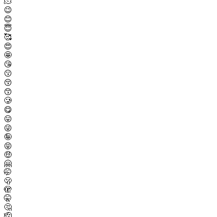
🫠
😉
😊
😇
🥰
😍
🤩
😘
😗
😚
😙
🥲
😋
😛
😜
🤪
😝
🤑
🤗
🤭
🫢
🫣
🤫
🤔
🫡