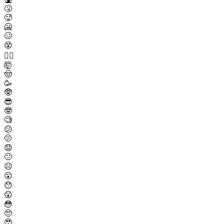
🤧
🥵
🥶
🥴
😵
😵‍💫
🤯
🤠
🥳
🥸
😎
🤓
🧐
😕
🫤
😟
🙁
☹️
😮
😯
😲
😳
🥺
🥹