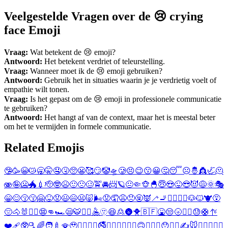
Veelgestelde Vragen over de 😢 crying
face Emoji
Vraag:
Wat betekent de 😢 emoji?
Antwoord:
Het betekent verdriet of teleurstelling.
Vraag:
Wanneer moet ik de 😢 emoji gebruiken?
Antwoord:
Gebruik het in situaties waarin je je verdrietig voelt of
empathie wilt tonen.
Vraag:
Is het gepast om de 😢 emoji in professionele communicatie
te gebruiken?
Antwoord:
Het hangt af van de context, maar het is meestal beter
om het te vermijden in formele communicatie.
Related Emojis
🤥
🥳
😭
😿
🥱
🤫
🤤
🤧
🥺
😬
🥰
😏
🤡
🛸
🥲
😣
😉
😗
😀
🤔
😴
☹️
🤴
👸
🦏
🫠
🫨
🤪
🥶
🐲
💉
🫡
🤓
😫
🙂
🙁
🥴
🚖
🚘
📨
🪐
😐
🤏
🐵
🐣
😇
😍
😜
😎
😈
😅
🌞
🎭
😁
😊
😚
😙
🤗
😝
😡
😃
😄
😦
🐷
🌬️
😟
🤦
😩
😠
🤬
👿
🦯
🚬
🤦‍♂️
🤦‍♀️
🐶
🐱
🐮
😵
😔
🐴
🐰
🤽‍♂️
😨
👊
🏎️
😪
🐯
🤽‍♀️
🤽
🫥
😆
🙎
🌚
🐥
🇧🇫
🤮
😒
🌝
🤾‍♂️
😓
🛟
🪡
❤️‍🩹
🥸
🫗
🌈
🧑‍🍼
🪭
🥹
😶‍🌫️
💩
🦀
🚭
👨‍🍼
🇸🇷
👾
🧐
🙃
🤛
🤜
🥵
😯
💗
👋
✍️
🐭
🥏
🤿
🥌
🎰
🎨