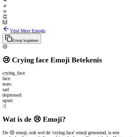
👊
🤛
🤜
👏
🙌
Vind Meer Emojis
Emoji kopiëren
😢
😢
Crying face
Emoji Betekenis
crying_face
face
tears
sad
depressed
upset
:'(
Wat is de 😢 Emoji?
De 😢 emoji, ook wel de 'crying face' emoji genoemd, is een