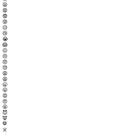
😦
😧
😨
😰
😥
😢
😭
😱
😖
😣
😞
😓
😩
😫
🥱
😤
😡
😠
🤬
😈
👿
💀
☠️