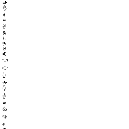
🫸
👌
🤌
🤏
✌️
🤞
🫰
🤟
🤘
🤙
👈
👉
👆
🖕
👇
☝️
🫵
👍
👎
✊