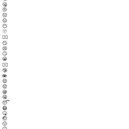
🤐
🤨
😐
😑
😶
🫥
😶‍🌫️
😏
😒
🙄
😬
😮‍💨
🤥
🫨
😌
😔
😪
🤤
😴
😷
🤒
🤕
🤢
🤮