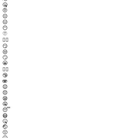
🤐
🤨
😐
😑
😶
🫥
😶‍🌫️
😏
😒
🙄
😬
😮‍💨
🤥
🫨
😌
😔
😪
🤤
😴
😷
🤒
🤕
🤢
🤮