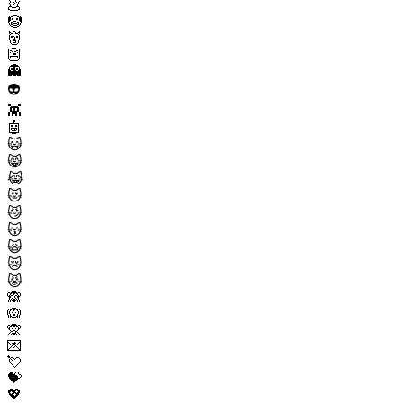
💩
🤡
👹
👺
👻
👽
👾
🤖
😺
😸
😹
😻
😼
😽
🙀
😿
😾
🙈
🙉
🙊
💌
💘
💝
💖