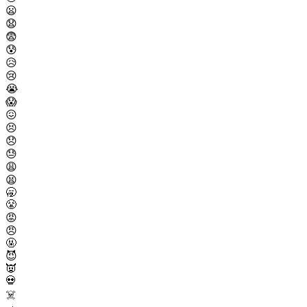
😦
😧
😨
😰
😥
😢
😭
😱
😖
😣
😞
😓
😩
😫
🥱
😤
😡
😠
🤬
😈
👿
💀
☠️