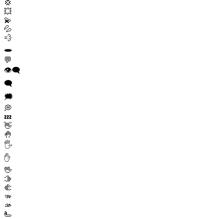
💢
💥
💫
💦
💨
🕳️
💬
👁️‍🗨️
🗨️
🗯️
💭
💤
👋
🤚
🖐️
✋
🖖
🫱
🫲
🫳
🫴
🫷