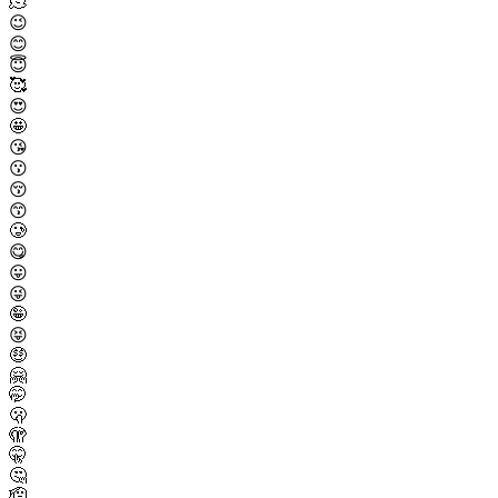
🫠
😉
😊
😇
🥰
😍
🤩
😘
😗
😚
😙
🥲
😋
😛
😜
🤪
😝
🤑
🤗
🤭
🫢
🫣
🤫
🤔
🫡