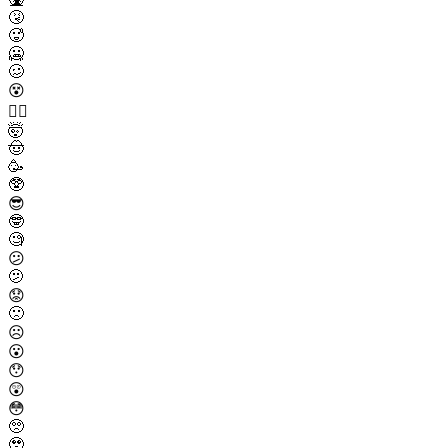
🤧
🥵
🥶
🥴
😵
😵‍💫
🤯
🤠
🥳
🥸
😎
🤓
🧐
😕
🫤
😟
🙁
☹️
😮
😯
😲
😳
🥺
🥹