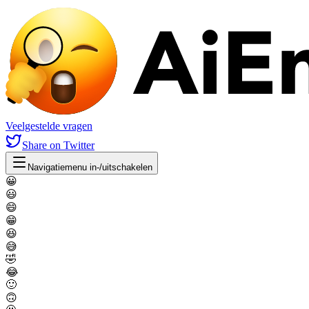
Veelgestelde vragen
Share
on Twitter
Navigatiemenu in-/uitschakelen
😀
😃
😄
😁
😆
😅
🤣
😂
🙂
🙃