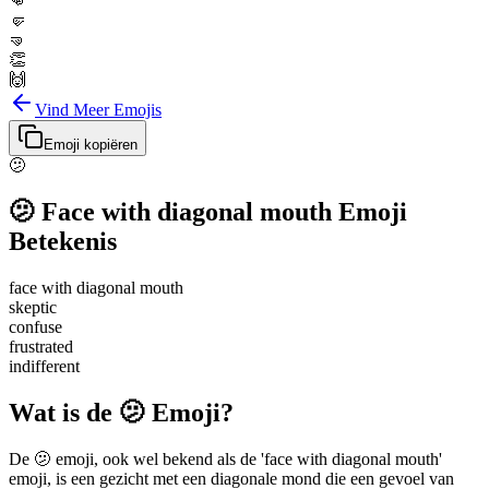
👊
🤛
🤜
👏
🙌
Vind Meer Emojis
Emoji kopiëren
🫤
🫤
Face with diagonal mouth
Emoji
Betekenis
face with diagonal mouth
skeptic
confuse
frustrated
indifferent
Wat is de 🫤 Emoji?
De 🫤 emoji, ook wel bekend als de 'face with diagonal mouth'
emoji, is een gezicht met een diagonale mond die een gevoel van