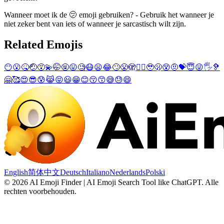
Wanneer moet ik de 🫤 emoji gebruiken? - Gebruik het wanneer je
niet zeker bent van iets of wanneer je sarcastisch wilt zijn.
Related Emojis
😶
😮
🤒
🤕
😵‍💫
🤭
🤬
😛
🧐
😷
😦
😂
🙄
😤
🫣
😶‍🌫️
🥹
🫢
😵
🤨
💝
😇
😜
🖐️
🦻
🤗
🥰
😍
😎
😰
😹
😝
😃
😁
😊
😚
😙
😅
😓
😄
English
简体中文
Deutsch
Italiano
Nederlands
Polski
©
2026
AI Emoji Finder | AI Emoji Search Tool like ChatGPT
.
Alle
rechten voorbehouden.