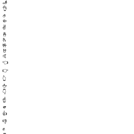
🫸
👌
🤌
🤏
✌️
🤞
🫰
🤟
🤘
🤙
👈
👉
👆
🖕
👇
☝️
🫵
👍
👎
✊