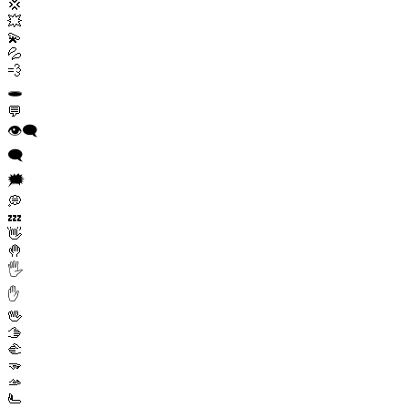
💢
💥
💫
💦
💨
🕳️
💬
👁️‍🗨️
🗨️
🗯️
💭
💤
👋
🤚
🖐️
✋
🖖
🫱
🫲
🫳
🫴
🫷