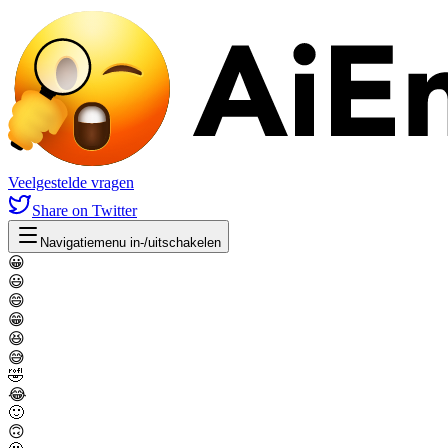
Veelgestelde vragen
Share
on Twitter
Navigatiemenu in-/uitschakelen
😀
😃
😄
😁
😆
😅
🤣
😂
🙂
🙃