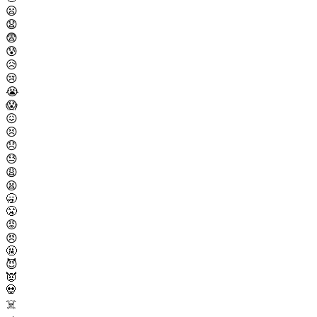
😦
😧
😨
😰
😥
😢
😭
😱
😖
😣
😞
😓
😩
😫
🥱
😤
😡
😠
🤬
😈
👿
💀
☠️