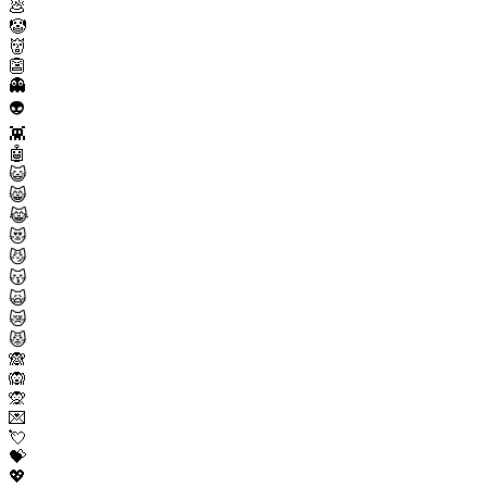
💩
🤡
👹
👺
👻
👽
👾
🤖
😺
😸
😹
😻
😼
😽
🙀
😿
😾
🙈
🙉
🙊
💌
💘
💝
💖