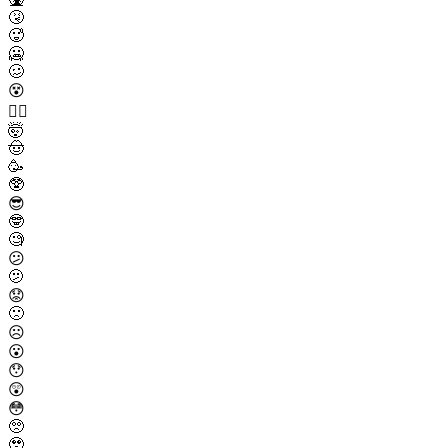
🤧
🥵
🥶
🥴
😵
😵‍💫
🤯
🤠
🥳
🥸
😎
🤓
🧐
😕
🫤
😟
🙁
☹️
😮
😯
😲
😳
🥺
🥹