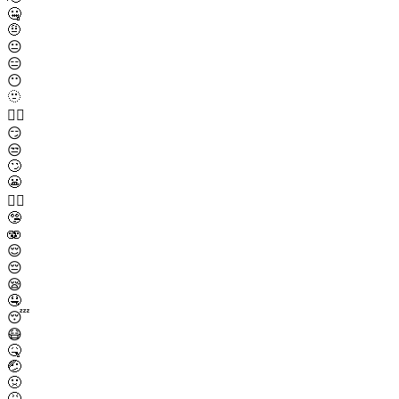
🤐
🤨
😐
😑
😶
🫥
😶‍🌫️
😏
😒
🙄
😬
😮‍💨
🤥
🫨
😌
😔
😪
🤤
😴
😷
🤒
🤕
🤢
🤮