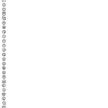
🫠
😉
😊
😇
🥰
😍
🤩
😘
😗
😚
😙
🥲
😋
😛
😜
🤪
😝
🤑
🤗
🤭
🫢
🫣
🤫
🤔
🫡