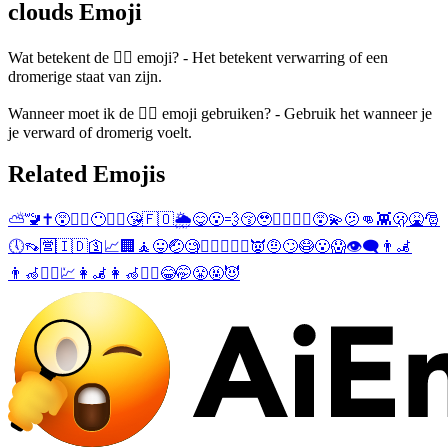
clouds Emoji
Wat betekent de 😶‍🌫️ emoji? - Het betekent verwarring of een
dromerige staat van zijn.
Wanneer moet ik de 😶‍🌫️ emoji gebruiken? - Gebruik het wanneer je
je verward of dromerig voelt.
Related Emojis
⛅
🚾
✝️
😵
🧘‍♂️
😶
🧘‍♀️
😘
🇫🇴
🌦️
😋
😮‍💨
😚
🥹
🤵‍♂️
🤵‍♀️
😵‍💫
🫤
👊
👾
🫢
🤮
🎅
🕔
👡
🈺
🇮🇩
🛐
📈
🏢
🧘
😛
🤕
🧐
👷‍♂️
⛳
👷‍♀️
👿
🤨
🙄
😷
😮
😱
👁️‍🗨️
👨‍🦼
👨‍🦽
🧖‍♂️
💹
👩‍🦼
👩‍🦽
🧖‍♀️
😂
🤭
😤
🤬
😈