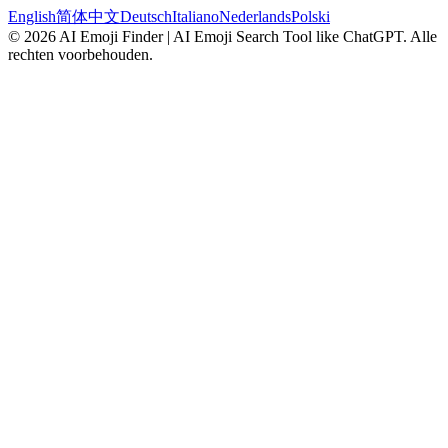
English
简体中文
Deutsch
Italiano
Nederlands
Polski
©
2026
AI Emoji Finder | AI Emoji Search Tool like ChatGPT
.
Alle
rechten voorbehouden.