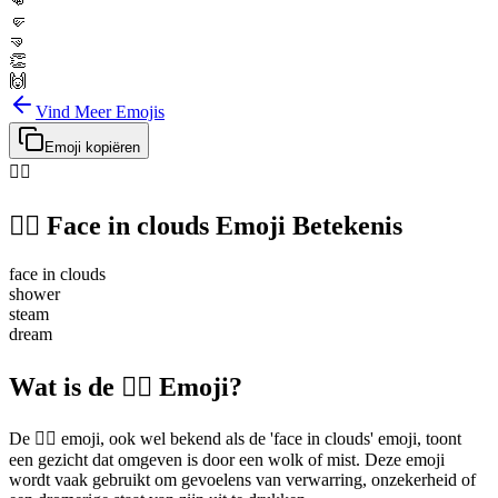
👊
🤛
🤜
👏
🙌
Vind Meer Emojis
Emoji kopiëren
😶‍🌫️
😶‍🌫️
Face in clouds
Emoji Betekenis
face in clouds
shower
steam
dream
Wat is de 😶‍🌫️ Emoji?
De 😶‍🌫️ emoji, ook wel bekend als de 'face in clouds' emoji, toont
een gezicht dat omgeven is door een wolk of mist. Deze emoji
wordt vaak gebruikt om gevoelens van verwarring, onzekerheid of