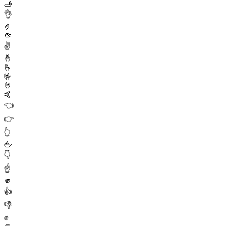
🫸
👌
🤌
🤏
✌️
🤞
🫰
🤟
🤘
🤙
👈
👉
👆
🖕
👇
☝️
🫵
👍
👎
✊