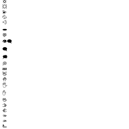
💢
💥
💫
💦
💨
🕳️
💬
👁️‍🗨️
🗨️
🗯️
💭
💤
👋
🤚
🖐️
✋
🖖
🫱
🫲
🫳
🫴
🫷