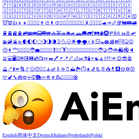
🇵🇾
🇶🇦
🇷🇪
🇷🇴
🇷🇺
🇷🇼
🇸🇦
🇸🇩
🇸🇰
🇸🇴
🇸🇸
🇸🇻
🇸🇽
🇸🇾
🇸🇿
🇹🇩
🇹🇫
🇹🇬
🇹🇭
🇹🇯
🇹🇱
🇹🇴
🇹🇷
🇹🇹
🇹🇻
🇹🇼
🇺🇬
🇺🇾
🇺🇿
🇻🇦
🇻🇳
🇻🇺
🇼🇫
🇼🇸
🇾🇪
🇾🇹
🇿🇦
🇿🇲
🇿🇼
😡
😈
👿
👍
👦
👧
👱‍♀️
👱‍♂️
👨‍🎨
👩‍🎨
👨‍✈️
👩‍✈️
🚵‍♂️
🚵‍♀️
🤸
🤸‍♂️
🤸‍♀️
🐢
🥕
🥖
🥡
🚂
🚃
🚅
🚆
🚈
🚉
🚊
🚞
🚋
🚌
🚍
🚎
🚐
🚓
🚕
🚗
🚘
🚙
🛻
🚚
🚛
🚏
🛤️
⛽
🛞
🚥
🚦
⛵
🚤
🚢
🛩️
🚁
🚠
🚡
🛸
🌒
🌓
🌔
🌕
🌖
🌗
🌘
🌛
🌜
🌝
🌟
🌩️
🌪️
⚡
🎇
🪟
🚼
🛄
🕉️
☸️
🆚
🤒
😵
😓
👩‍🦰
🙍‍♂️
🙍‍♀️
🧑‍💼
🏃‍♂️
🏃‍♀️
🏌️
🏌️‍♀️
🏋️
🏋️‍♀️
🚴‍♂️
🚴‍♀️
🤹‍♂️
🤹‍♀️
🧑‍🤝‍🧑
🚲
🛍️
🔇
🔈
🪫
💻
🖥️
⌨️
🖲️
💽
💾
💿
📺
✏️
✒️
🖊️
📌
📍
📏
📐
✂️
⚗️
🧪
⚛️
☯️
🔼
‼️
⁉️
❕
🫵
😌
😎
🤖
🔮
🪥
⬆️
⏩
🔠
🚩
😊
🥺
❤️‍🔥
🧘
🌿
🍼
☕
🫙
⛰️
🏞️
⏱️
☀️
🧦
📃
📄
📥
💊
🩻
🪣
♻️
😙
🩷
🍆
🔧
🧰
🔯
➗
🤦
🎑
🥙
🧆
🔽
💁
🧔‍♂️
🧔‍♀️
🛟
English
简体中文
Deutsch
Italiano
Nederlands
Polski