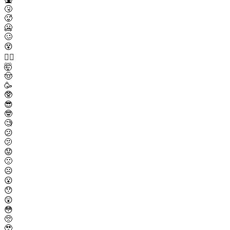
🤧
🥵
🥶
🥴
😵
😵‍💫
🤯
🤠
🥳
🥸
😎
🤓
🧐
😕
🫤
😟
🙁
☹️
😮
😯
😲
😳
🥺
🥹