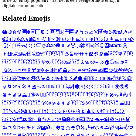
Is de 👃 emoji populair? - Ja, het is een veelgebruikte emoji in
digitale communicatie.
Related Emojis
🐘
🐽
📓
🌹
🈚
⛔
🈸
🈷️
📔
💉
🈲
🈳
㊗️
🈴
🈵
🎵
📕
⛄
📈
😒
🈺
🐝
🪿
🙈
🎎
🎶
🛶
🙉
🇲🇸
👐
🉑
🈯
🙊
💴
🦏
👘
👹
🌐
🇬🇬
👨‍💻
🇰🇵
🈶
🌂
🇬🇧
👩‍💻
🇲🇵
🥀
😚
🇫🇴
🏵️
🦟
🇨🇨
🏳️
☃️
🏯
🧤
🏣
🍢
💺
😇
🍊
🉐
🈹
㊙️
🐭
😣
🈁
🌇
❌
📶
👺
👨‍🏫
🤧
💌
😐
🈂️
😔
❎
🎌
🇳🇪
🇳🇴
🎍
🎴
📪
👭
👩‍🏫
🤚
🔭
💼
🇻🇨
🧡
🇨🇷
🇳🇨
🇳🇫
🇳🇿
🇧🇦
💚
😲
🇺🇸
😖
🙏
🇦🇪
🗼
📇
😞
🐁
🦭
🏠
💮
👟
🤳
📮
🕌
😮
🪢
👛
🎼
👔
🫎
❄️
🌼
📳
🏂
🃏
📰
👻
📴
📉
🫕
🕎
👓
🚝
✍️
🎹
🦠
🤑
🤓
🚳
🍶
🇵🇬
🗒️
🤢
📯
📖
🚭
🚷
🦕
🧲
💶
🤟
🚺
🎏
🔬
🦖
🌑
💰
🏄‍♂️
🇸🇹
💷
🏡
✋
🔰
📝
🎧
🎷
🌀
💯
👨‍🎤
🍷
🏪
👞
📵
🏄‍♀️
💵
🇹🇨
🚑
🚹
🌚
🇷🇸
🇸🇨
🇸🇳
🙅‍♂️
🌍
🌎
🌏
📙
👨‍🔬
🥫
🏔️
✊
🔞
📂
🙅‍♀️
🇳🇬
🇳🇱
🇳🇵
🇳🇺
🇹🇰
🇽🇰
👩‍🎤
🪤
🎗️
👼
🖇️
🇮🇩
🇯🇪
🇱🇦
🇸🇮
🫢
😕
🥠
🪆
👩‍🔬
🇲🇰
🖖
😤
🇲🇪
🇹🇳
🇻🇪
🚟
🦸‍♀️
🦹‍♀️
🔪
📞
🙅
🎃
🇧🇳
🇫🇲
🇫🇷
🇬🇳
🇬🇼
📱
🙌
👤
🇪🇺
🕴️
⛳
🇰🇲
🇱🇧
🇸🇷
🌸
🗂️
👥
🥸
💹
🩰
🐾
🖕
🦴
🌱
🏥
🏨
⚾
🔊
🚒
😵‍💫
🐬
🦈
🔐
🚫
✉️
🚸
🐓
🐍
🪃
🚿
🤲
🫰
🐎
🏳️‍🌈
🎰
🏦
✅
🏘️
🤝
🫁
👅
🧑‍🎤
🧞
🐒
🫏
🍍
🌅
🚧
♋
🎦
📫
🚾
🇨🇮
🍘
🍜
🥰
🇨🇳
🇰🇷
〽️
👏
🍡
👬
🤴
👸
🧨
🎾
🥍
👖
🪠
🧽
🇯🇵
🏇
🐕‍🦺
🐴