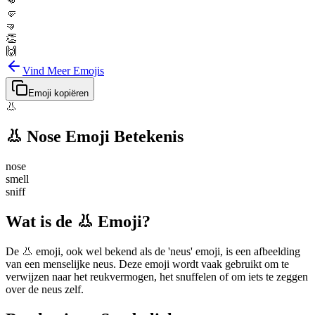
👊
🤛
🤜
👏
🙌
Vind Meer Emojis
Emoji kopiëren
👃
👃
Nose
Emoji Betekenis
nose
smell
sniff
Wat is de 👃 Emoji?
De 👃 emoji, ook wel bekend als de 'neus' emoji, is een afbeelding
van een menselijke neus. Deze emoji wordt vaak gebruikt om te
verwijzen naar het reukvermogen, het snuffelen of om iets te zeggen
over de neus zelf.