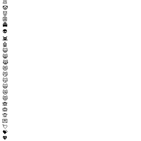
💩
🤡
👹
👺
👻
👽
👾
🤖
😺
😸
😹
😻
😼
😽
🙀
😿
😾
🙈
🙉
🙊
💌
💘
💝
💖