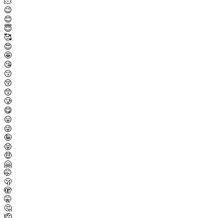
🫠
😉
😊
😇
🥰
😍
🤩
😘
😗
😚
😙
🥲
😋
😛
😜
🤪
😝
🤑
🤗
🤭
🫢
🫣
🤫
🤔
🫡