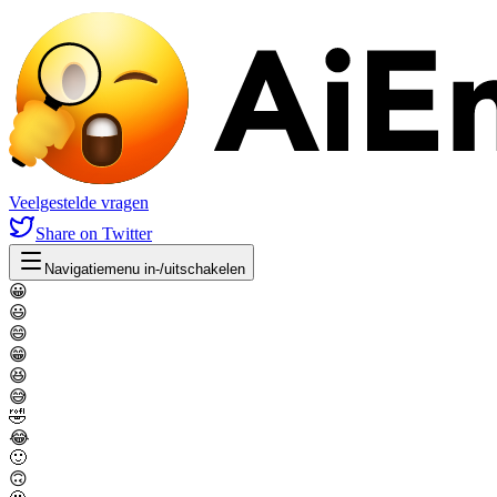
Veelgestelde vragen
Share
on Twitter
Navigatiemenu in-/uitschakelen
😀
😃
😄
😁
😆
😅
🤣
😂
🙂
🙃