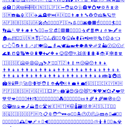
🍯
🏩
🩱
🚱
📛
🆕
🆘
🇰🇳
🇸🇱
🇫🇰
➖
🧑‍💻
🌻
🩺
🏤
💗
💍
💔
💢
🤞
⏸️
🚯
🇸🇲
☎️
🛳️
🏮
🇨🇰
✈️
🌋
🪦
💸
⏭️
🇦🇽
🤷‍♂️
👨‍🎓
👨‍🔧
👷
🐵
🧀
🎠
🪐
🎊
🇦🇫
🇧🇧
🇸🇬
🇺🇦
🎤
📩
👯‍♀️
🏊‍♂️
🇵🇸
👡
👢
👨‍⚕️
🌆
🟠
🟧
☝️
🦸‍♂️
🦹‍♂️
🏄
🤷‍♀️
👣
🌄
🪡
🤎
👩‍🎓
👩‍🔧
🏊‍♀️
🥗
👚
👒
⚖️
🟩
🟫
🙆‍♀️
👩‍⚕️
🤺
🍂
🧧
🥅
🧎
🤌
🫚
🖋️
✳️
🏚️
🥿
📨
👷‍♂️
🇺🇳
✴️
⚧️
🏳️‍⚧️
🛴
📠
👷‍♀️
🔄
😝
🛵
🥊
🎣
📲
⏯️
🫶
🗞️
☦️
😑
🥌
👈
👉
👆
👇
🔂
👨‍🍼
🦯
🍖
🍽️
🤐
🕳️
👵
🐀
🕊️
🐳
🐋
🐠
🐡
🐙
🪸
🦐
🦑
🏜️
🕜
🕢
🕤
☄️
🌊
🧵
📒
🔏
🔣
🐪
🍪
🔋
🛡️
➕
✔️
🔶
🔸
😋
😟
🧓
🏃
👯
🦋
🐛
🐜
🪲
🐞
🪳
🕸️
🪰
🧣
🇮🇴
🇸🇪
🥶
🥁
😧
😫
🛺
⛷️
🎿
🏴‍☠️
🇹🇿
👩‍🍼
🍴
😢
😭
😠
👨‍👩‍👧
👨‍👩‍👧‍👦
👨‍👩‍👦‍👦
👨‍👩‍👧‍👧
👨‍👨‍👦
👨‍👨‍👧
👨‍👨‍👧‍👦
👨‍👨‍👦‍👦
👨‍👨‍👧‍👧
👩‍👩‍👦
👩‍👩‍👧
👩‍👩‍👧‍👦
👩‍👩‍👦‍👦
👩‍👩‍👧‍👧
👪
🪴
🚇
💩
🏟️
🎯
🕯️
🏁
🫥
🚀
🤨
🪻
🦌
🧑‍🍼
👲
🐲
🐉
🀄
👨‍💼
👩‍💼
❗
🇬🇸
🇮🇨
🇰🇾
🇲🇭
🇵🇫
🇸🇧
🇸🇭
🇻🇬
🇻🇮
💥
🫘
✨
🖨️
💣
😍
😘
😗
😻
💘
💝
💖
💓
💞
💕
❤️
💛
💙
💜
💋
🧘‍♂️
🧘‍♀️
👫
💏
👨‍❤️‍💋‍👨
👩‍❤️‍💋‍👩
💑
👨‍❤️‍👨
👩‍❤️‍👩
📜
👨‍🌾
👩‍🌾
🎟️
🧭
❇️
🙁
😥
🥷
🍱
🍙
🍣
🗾
🗻
🧾
©️
🛣️
🚨
🇪🇭
🇹🇲
🤭
🌡️
🗃️
⛓️
🍾
🥂
🇦🇸
🇱🇮
🧑‍✈️
🇧🇶
🇨🇩
🇩🇴
🇵🇭
📁
📋
📎
🧑‍🦰
🕶️
📣
🤼‍♀️
🏝️
🕐
🕖
🕘
🤹
📼
🍚
⚔️
🚄
🕵️‍♂️
🧝‍♂️
🧞‍♂️
🧍‍♂️
🕰️
⚱️
❤️‍🩹
🔅
↙️
◀️
🕵️‍♀️
🧝‍♀️
🧞‍♀️
🧍‍♀️
🙆‍♂️
👳‍♂️
💆‍♂️
💇‍♂️
⛅
🤷
🧍
🧎‍♂️
🏊
💎