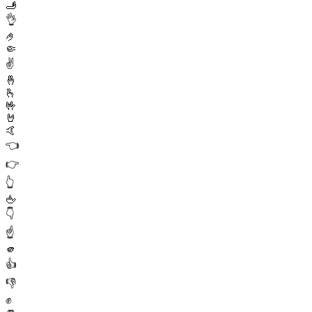
🫸
👌
🤌
🤏
✌️
🤞
🫰
🤟
🤘
🤙
👈
👉
👆
🖕
👇
☝️
🫵
👍
👎
✊