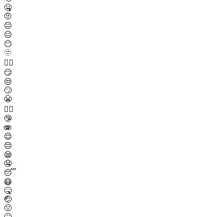
🤐
🤨
😐
😑
😶
🫥
😶‍🌫️
😏
😒
🙄
😬
😮‍💨
🤥
🫨
😌
😔
😪
🤤
😴
😷
🤒
🤕
🤢
🤮