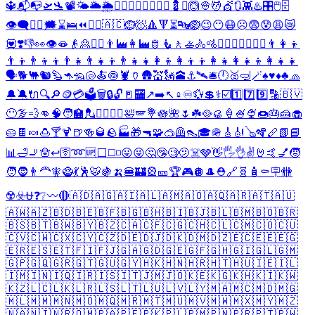
🔱
📬
📭
🛫
🛬
📽️
🌤️
🌥️
🌦️
👳‍♀️
💆‍♀️
💇‍♀️
🧎‍♀️
💈
✝️
🙆
👳
💆
💇
🔃
👾
♨️
🎛️
🖱️
🗄️
👁️‍🗨️
🧖‍♂️
🗯️
⌛
🛌
⏪
🧖‍♀️
🇦🇨
🪹
🧖
🔺
🔻
⏳
🔤
🪺
😉
😶
😷
☹️
😨
😰
😩
😿
💟
❣️
👎
👀
👁️
🫦
👴
🙎
🧑‍⚕️
👨‍🏭
👩‍🏭
🫅
🧜
🚶
🚣
🚴
🚵
👩‍❤️‍💋‍👨
👩‍❤️‍👨
👨‍👩‍👦
👨‍👦
👨‍👦‍👦
👨‍👧
👨‍👧‍👦
👨‍👧‍👧
👩‍👦
👩‍👦‍👦
👩‍👧
👩‍👧‍👦
👩‍👧‍👧
🗣️
🐕
🐫
🐿️
🦫
🦘
🦡
🐚
🍝
🍥
🦞
🏺
🛖
💒
🗽
🕋
⚓
🛰️
🛎️
🕛
🥈
🤿
🪄
♠️
♥️
♦️
♣️
🧢
🔔
🔕
🔌
🔍
🔎
🪙
💳
🗳️
🗑️
🔒
🔓
🚪
🏧
↗️
➡️
↖️
♀️
♾️
💱
💲
⚕️
☑️
1️⃣
7️⃣
9️⃣
🔡
🇧🇻
😶‍🌫️
💨
👊
🧠
🧑‍🏫
💂
🧟‍♂️
🧟‍♀️
🛀
🪽
💐
🪷
🌺
🌷
☘️
🥘
🥮
🍦
🍧
🍨
🍩
🎂
🍰
🧁
🥧
🍫
🍬
🍮
🍸
🍹
🍺
🍻
🥃
🪨
🏭
🎁
🔫
🧩
🥽
🦺
👠
🎓
🪖
🎸
🎻
🪕
🪇
🪈
📗
📘
📊
🛁
🚬
🪬
↩️
🛜
➿
🆙
⬜
◻️
◽
😛
😜
🤔
🤥
🧐
🫤
☠️
🩶
👋
🖐️
👌
✌️
🤘
🤙
💅
🧒
🧑
🧔
👨‍🦰
🧚
🧌
💃
🕺
🐯
🍇
🍌
🍔
🏰
🎡
🎫
🏆
🎮
🪩
🎩
⛑️
🔗
🧬
🧴
⚰️
🪧
🚻
☢️
☣️
⛎
❓
❔
〰️
🔴
🇦🇩
🇦🇬
🇦🇮
🇦🇱
🇦🇲
🇦🇴
🇦🇶
🇦🇷
🇦🇹
🇦🇺
🇦🇼
🇦🇿
🇧🇩
🇧🇪
🇧🇫
🇧🇬
🇧🇭
🇧🇮
🇧🇯
🇧🇱
🇧🇲
🇧🇴
🇧🇷
🇧🇸
🇧🇹
🇧🇼
🇧🇾
🇧🇿
🇨🇦
🇨🇫
🇨🇬
🇨🇭
🇨🇱
🇨🇲
🇨🇴
🇨🇺
🇨🇻
🇨🇼
🇨🇽
🇨🇾
🇨🇿
🇩🇪
🇩🇯
🇩🇰
🇩🇲
🇩🇿
🇪🇨
🇪🇪
🇪🇬
🇪🇷
🇪🇸
🇪🇹
🇫🇮
🇫🇯
🇬🇦
🇬🇩
🇬🇪
🇬🇫
🇬🇭
🇬🇮
🇬🇱
🇬🇲
🇬🇵
🇬🇶
🇬🇷
🇬🇹
🇬🇺
🇬🇾
🇭🇰
🇭🇳
🇭🇷
🇭🇹
🇭🇺
🇮🇪
🇮🇱
🇮🇲
🇮🇳
🇮🇶
🇮🇷
🇮🇸
🇮🇹
🇯🇲
🇯🇴
🇰🇪
🇰🇬
🇰🇭
🇰🇮
🇰🇼
🇰🇿
🇱🇨
🇱🇰
🇱🇷
🇱🇸
🇱🇹
🇱🇺
🇱🇻
🇱🇾
🇲🇦
🇲🇨
🇲🇩
🇲🇬
🇲🇱
🇲🇲
🇲🇳
🇲🇴
🇲🇶
🇲🇷
🇲🇹
🇲🇺
🇲🇻
🇲🇼
🇲🇽
🇲🇾
🇲🇿
🇳🇦
🇳🇮
🇳🇷
🇴🇲
🇵🇦
🇵🇪
🇵🇰
🇵🇱
🇵🇲
🇵🇳
🇵🇷
🇵🇹
🇵🇼