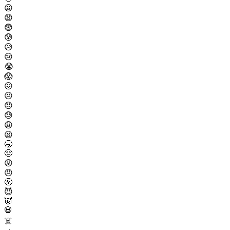
😦
😧
😨
😰
😥
😢
😭
😱
😖
😣
😞
😓
😩
😫
🥱
😤
😡
😠
🤬
😈
👿
💀
☠️