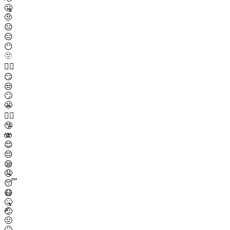
🤐
🤨
😐
😑
😶
🫥
😶‍🌫️
😏
😒
🙄
😬
😮‍💨
🤥
🫨
😌
😔
😪
🤤
😴
😷
🤒
🤕
🤢
🤮