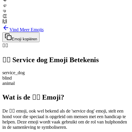
👊
🤛
🤜
👏
🙌
Vind Meer Emojis
Emoji kopiëren
🐕‍🦺
🐕‍🦺
Service dog
Emoji Betekenis
service_dog
blind
animal
Wat is de 🐕‍🦺 Emoji?
De 🐕‍🦺 emoji, ook wel bekend als de 'service dog' emoji, stelt een
hond voor die speciaal is opgeleid om mensen met een handicap te
helpen. Deze emoji wordt vaak gebruikt om de rol van hulphonden
in de samenleving te symboliseren.