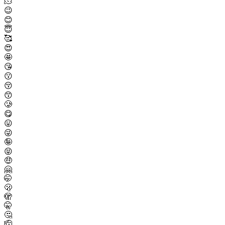
🫠
😉
😊
😇
🥰
😍
🤩
😘
😗
😚
😙
🥲
😋
😛
😜
🤪
😝
🤑
🤗
🤭
🫢
🫣
🤫
🤔
🫡