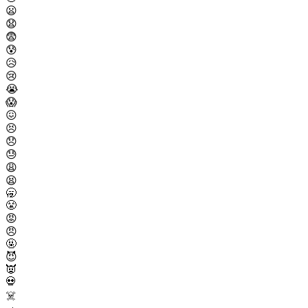
😦
😧
😨
😰
😥
😢
😭
😱
😖
😣
😞
😓
😩
😫
🥱
😤
😡
😠
🤬
😈
👿
💀
☠️