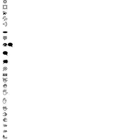
💢
💥
💫
💦
💨
🕳️
💬
👁️‍🗨️
🗨️
🗯️
💭
💤
👋
🤚
🖐️
✋
🖖
🫱
🫲
🫳
🫴
🫷