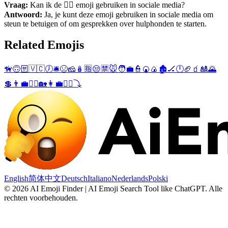
Vraag:
Kan ik de 🐕‍🦺 emoji gebruiken in sociale media?
Antwoord:
Ja, je kunt deze emoji gebruiken in sociale media om
steun te betuigen of om gesprekken over hulphonden te starten.
Related Emojis
🦮
🙃
🈂️
🇻🇨
🕖
🛎️
😣
🧀
🪆
🈯
😒
🈲
🐭
🧑‍💼
👮
🍘
🍙
🏚️
🏒
🕛
🏈
🧃
🎎
🌄
💲
👨‍💼
👮‍♂️
🏡
👩‍💼
👮‍♀️
⤵️
English
简体中文
Deutsch
Italiano
Nederlands
Polski
©
2026
AI Emoji Finder | AI Emoji Search Tool like ChatGPT
.
Alle
rechten voorbehouden.