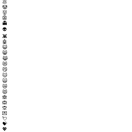
💩
🤡
👹
👺
👻
👽
👾
🤖
😺
😸
😹
😻
😼
😽
🙀
😿
😾
🙈
🙉
🙊
💌
💘
💝
💖