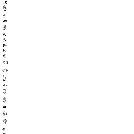
🫸
👌
🤌
🤏
✌️
🤞
🫰
🤟
🤘
🤙
👈
👉
👆
🖕
👇
☝️
🫵
👍
👎
✊