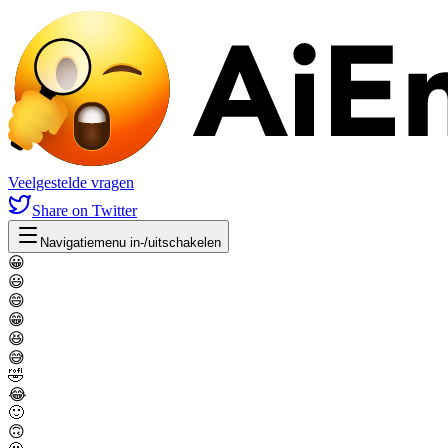
Veelgestelde vragen
Share
on Twitter
Navigatiemenu in-/uitschakelen
😀
😃
😄
😁
😆
😅
🤣
😂
🙂
🙃