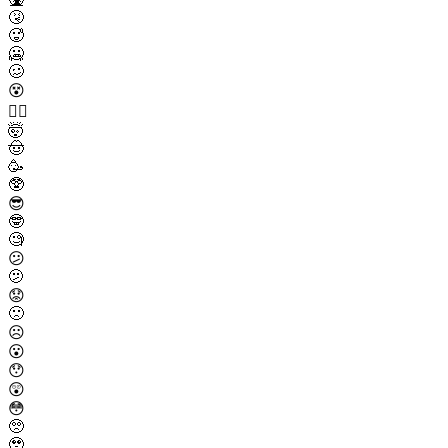
🤧
🥵
🥶
🥴
😵
😵‍💫
🤯
🤠
🥳
🥸
😎
🤓
🧐
😕
🫤
😟
🙁
☹️
😮
😯
😲
😳
🥺
🥹