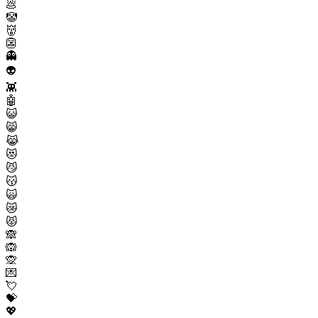
💩
🤡
👹
👺
👻
👽
👾
🤖
😺
😸
😹
😻
😼
😽
🙀
😿
😾
🙈
🙉
🙊
💌
💘
💝
💖