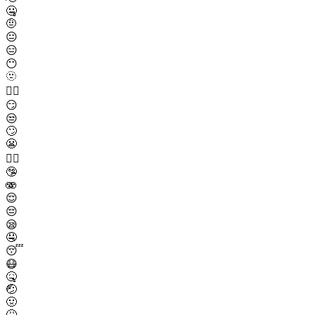
🤐
🤨
😐
😑
😶
🫥
😶‍🌫️
😏
😒
🙄
😬
😮‍💨
🤥
🫨
😌
😔
😪
🤤
😴
😷
🤒
🤕
🤢
🤮