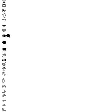
💢
💥
💫
💦
💨
🕳️
💬
👁️‍🗨️
🗨️
🗯️
💭
💤
👋
🤚
🖐️
✋
🖖
🫱
🫲
🫳
🫴
🫷