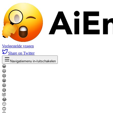
Veelgestelde vragen
Share
on Twitter
Navigatiemenu in-/uitschakelen
😀
😃
😄
😁
😆
😅
🤣
😂
🙂
🙃