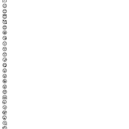
🫠
😉
😊
😇
🥰
😍
🤩
😘
😗
😚
😙
🥲
😋
😛
😜
🤪
😝
🤑
🤗
🤭
🫢
🫣
🤫
🤔
🫡