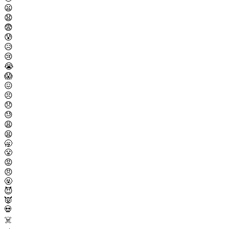
😦
😧
😨
😰
😥
😢
😭
😱
😖
😣
😞
😓
😩
😫
🥱
😤
😡
😠
🤬
😈
👿
💀
☠️