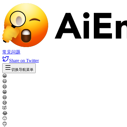
常见问题
Share
on Twitter
切换导航菜单
😀
😃
😄
😁
😆
😅
🤣
😂
🙂
🙃