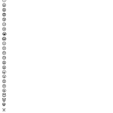
🥹
😦
😧
😨
😰
😥
😢
😭
😱
😖
😣
😞
😓
😩
😫
🥱
😤
😡
😠
🤬
😈
👿
💀
☠️