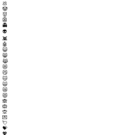
💩
🤡
👹
👺
👻
👽
👾
🤖
😺
😸
😹
😻
😼
😽
🙀
😿
😾
🙈
🙉
🙊
💌
💘
💝
💖