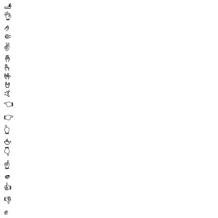
🫸
👌
🤌
🤏
✌️
🤞
🫰
🤟
🤘
🤙
👈
👉
👆
🖕
👇
☝️
🫵
👍
👎
✊