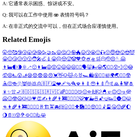
A: 它通常表示困惑、惊讶或不安。
Q: 我可以在工作中使用 🫨 表情符号吗？
A: 在非正式的交流中可以，但在正式场合应谨慎使用。
Related Emojis
🤫
🥺
🥰
🤥
🤧
🥱
🥲
🤤
🥳
🤝
🥾
😉
🤔
😏
🤪
🐲
😆
😗
😬
🙂
🎣
🤢
😇
😍
😜
😎
😈
😁
😊
😴
😢
😚
😙
🧑‍🎤
🦏
💉
😀
☹️
🤠
🥵
🤡
💖
🐵
🍧
🛸
🛒
🫠
🫡
😣
🪡
🤗
👨‍🏭
🌒
🌘
🌞
🦯
🙁
👩‍🏭
😅
😡
😝
😃
😄
😦
🤦‍♂️
🗣️
🐷
🌬️
😭
🌎
🤦‍♀️
😯
💨
😔
😳
🤦
😧
🫷
😲
🫸
😪
😟
😨
😩
😠
💓
👋
🐶
🐱
🐴
🐰
🏎️
🛍️
🤬
🤽‍♂️
🛀
🌍
🌏
🤽‍♀️
🥸
🤽
😒
🍻
🫥
👿
😻
💩
🙎
🇧🇫
🤮
❤️‍🩹
🩴
🪮
🪭
👨‍🍼
🥹
👩‍🍼
✋
🤙
🙏
🧍
🐼
🧂
🎇
✨
👚
🚬
🇧🇩
🇸🇬
🇸🇷
🇻🇨
🌈
🧟‍♂️
🧟‍♀️
😽
😐
🤏
🙌
🐭
🐣
🤛
🙃
😕
🤜
🫣
🥶
🥴
🤓
😫
😿
😾
💗
👏
✍️
👨‍🌾
👨‍🚒
🧙‍♂️
🧚‍♂️
🐯
🐮
🐳
🍜
🌠
🤿
👟
✝️
🌚
😌
😺
👊
👩‍🌾
👩‍🚒
🧙‍♀️
🧚‍♀️
🥂
🏗️
🚖
🚘
📨
🌝
🤾‍♂️
🐥
🎑
🤾‍♀️
🤑
🙋‍♂️
🤾
🎴
🤐
😓
🌾
🌔
🌖
📄
🀄
😰
🦻
🥘
🙋‍♀️
🙋
😸