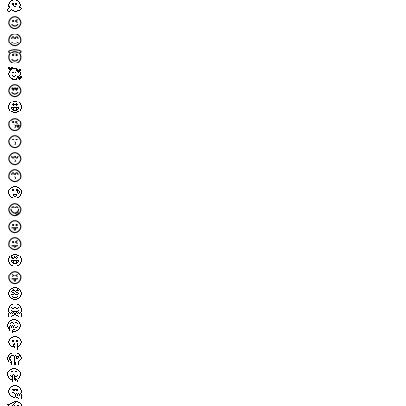
🫠
😉
😊
😇
🥰
😍
🤩
😘
😗
😚
😙
🥲
😋
😛
😜
🤪
😝
🤑
🤗
🤭
🫢
🫣
🤫
🤔