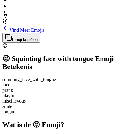
👊
🤛
🤜
👏
🙌
Vind Meer Emojis
Emoji kopiëren
😝
😝
Squinting face with tongue
Emoji
Betekenis
squinting_face_with_tongue
face
prank
playful
mischievous
smile
tongue
Wat is de 😝 Emoji?