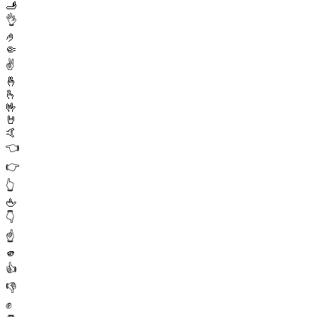
🫸
👌
🤌
🤏
✌️
🤞
🫰
🤟
🤘
🤙
👈
👉
👆
🖕
👇
☝️
🫵
👍
👎
✊