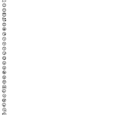
🫠
😉
😊
😇
🥰
😍
🤩
😘
😗
😚
😙
🥲
😋
😛
😜
🤪
😝
🤑
🤗
🤭
🫢
🫣
🤫
🤔
🫡