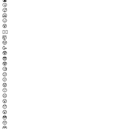
🤧
🥵
🥶
🥴
😵
😵‍💫
🤯
🤠
🥳
🥸
😎
🤓
🧐
😕
🫤
😟
🙁
☹️
😮
😯
😲
😳
🥺
🥹