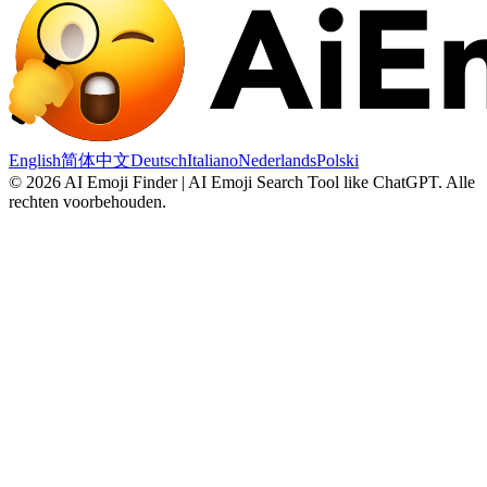
English
简体中文
Deutsch
Italiano
Nederlands
Polski
©
2026
AI Emoji Finder | AI Emoji Search Tool like ChatGPT
.
Alle
rechten voorbehouden.