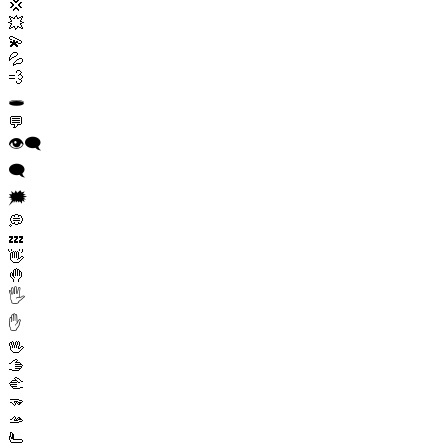
💢
💥
💫
💦
💨
🕳️
💬
👁️‍🗨️
🗨️
🗯️
💭
💤
👋
🤚
🖐️
✋
🖖
🫱
🫲
🫳
🫴
🫷