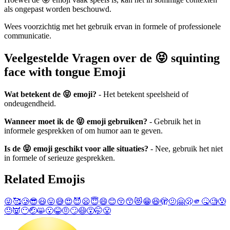
als ongepast worden beschouwd.
Wees voorzichtig met het gebruik ervan in formele of professionele
communicatie.
Veelgestelde Vragen over de 😝 squinting
face with tongue Emoji
Wat betekent de 😝 emoji?
- Het betekent speelsheid of
ondeugendheid.
Wanneer moet ik de 😝 emoji gebruiken?
- Gebruik het in
informele gesprekken of om humor aan te geven.
Is de 😝 emoji geschikt voor alle situaties?
- Nee, gebruik het niet
in formele of serieuze gesprekken.
Related Emojis
😜
🥰
🥲
😎
😃
😛
😅
😍
😈
😦
😇
😄
😊
😚
😙
😻
😁
😆
🫣
🫤
🤗
🫢
🫵
🤒
🧐
😰
😓
👿
😶
🤕
😸
😮
😂
🤨
🙄
😷
😵
🤭
😤