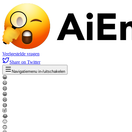
Veelgestelde vragen
Share
on Twitter
Navigatiemenu in-/uitschakelen
😀
😃
😄
😁
😆
😅
🤣
😂
🙂
🙃