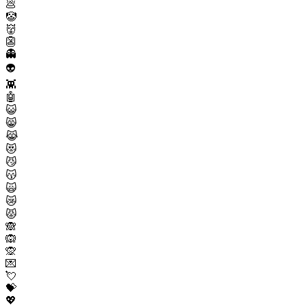
💩
🤡
👹
👺
👻
👽
👾
🤖
😺
😸
😹
😻
😼
😽
🙀
😿
😾
🙈
🙉
🙊
💌
💘
💝
💖