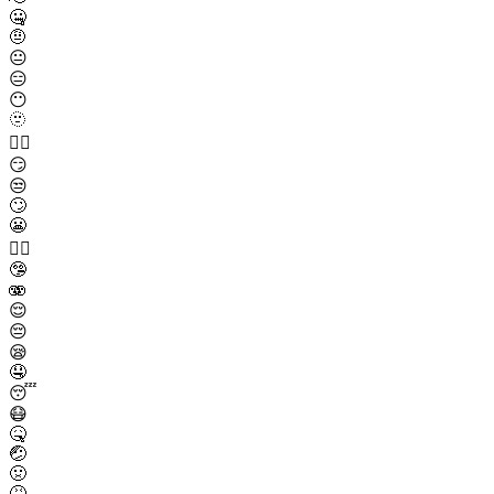
🤐
🤨
😐
😑
😶
🫥
😶‍🌫️
😏
😒
🙄
😬
😮‍💨
🤥
🫨
😌
😔
😪
🤤
😴
😷
🤒
🤕
🤢
🤮