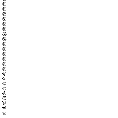
😦
😧
😨
😰
😥
😢
😭
😱
😖
😣
😞
😓
😩
😫
🥱
😤
😡
😠
🤬
😈
👿
💀
☠️