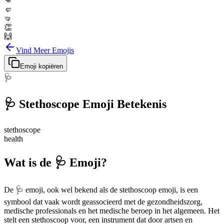
👊
🤛
🤜
👏
🙌
Vind Meer Emojis
Emoji kopiëren
🩺
🩺
Stethoscope
Emoji Betekenis
stethoscope
health
Wat is de 🩺 Emoji?
De 🩺 emoji, ook wel bekend als de stethoscoop emoji, is een
symbool dat vaak wordt geassocieerd met de gezondheidszorg,
medische professionals en het medische beroep in het algemeen. Het
stelt een stethoscoop voor, een instrument dat door artsen en