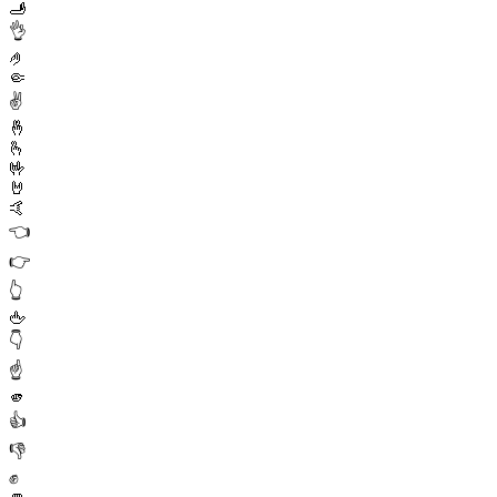
🫸
👌
🤌
🤏
✌️
🤞
🫰
🤟
🤘
🤙
👈
👉
👆
🖕
👇
☝️
🫵
👍
👎
✊