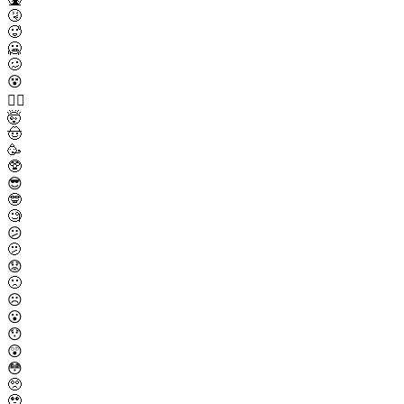
🤧
🥵
🥶
🥴
😵
😵‍💫
🤯
🤠
🥳
🥸
😎
🤓
🧐
😕
🫤
😟
🙁
☹️
😮
😯
😲
😳
🥺
🥹