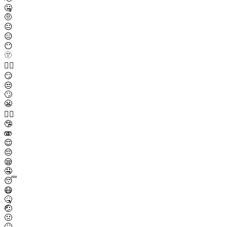
🤐
🤨
😐
😑
😶
🫥
😶‍🌫️
😏
😒
🙄
😬
😮‍💨
🤥
🫨
😌
😔
😪
🤤
😴
😷
🤒
🤕
🤢
🤮