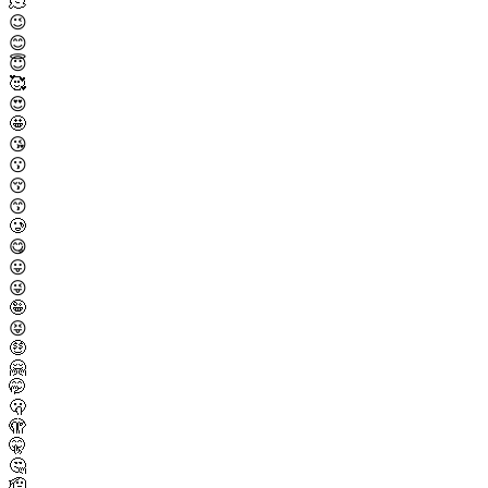
🫠
😉
😊
😇
🥰
😍
🤩
😘
😗
😚
😙
🥲
😋
😛
😜
🤪
😝
🤑
🤗
🤭
🫢
🫣
🤫
🤔
🫡