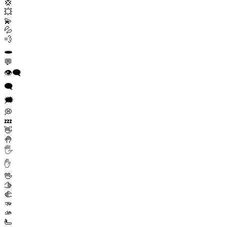
💢
💥
💫
💦
💨
🕳️
💬
👁️‍🗨️
🗨️
🗯️
💭
💤
👋
🤚
🖐️
✋
🖖
🫱
🫲
🫳
🫴
🫷