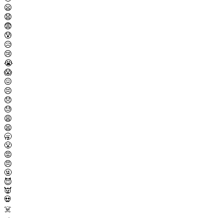
😦
😧
😨
😰
😥
😢
😭
😱
😖
😣
😞
😓
😩
😫
🥱
😤
😡
😠
🤬
😈
👿
💀
☠️