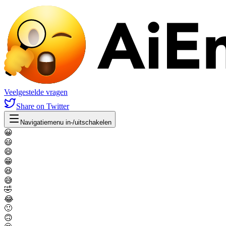
Veelgestelde vragen
Share
on Twitter
Navigatiemenu in-/uitschakelen
😀
😃
😄
😁
😆
😅
🤣
😂
🙂
🙃