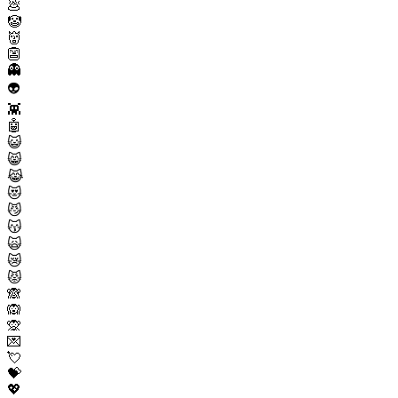
💩
🤡
👹
👺
👻
👽
👾
🤖
😺
😸
😹
😻
😼
😽
🙀
😿
😾
🙈
🙉
🙊
💌
💘
💝
💖