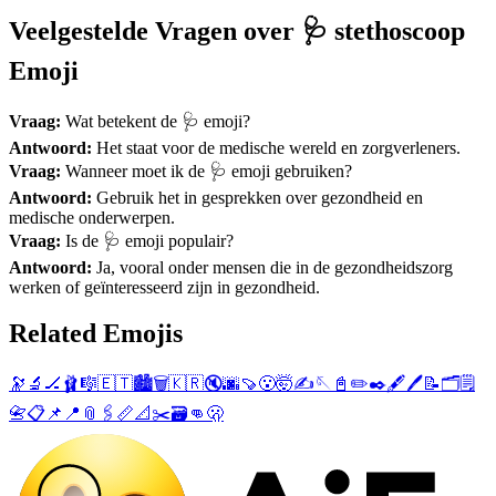
Veelgestelde Vragen over 🩺 stethoscoop
Emoji
Vraag:
Wat betekent de 🩺 emoji?
Antwoord:
Het staat voor de medische wereld en zorgverleners.
Vraag:
Wanneer moet ik de 🩺 emoji gebruiken?
Antwoord:
Gebruik het in gesprekken over gezondheid en
medische onderwerpen.
Vraag:
Is de 🩺 emoji populair?
Antwoord:
Ja, vooral onder mensen die in de gezondheidszorg
werken of geïnteresseerd zijn in gezondheid.
Related Emojis
🔭
🔬
🏒
🩰
🎼
🇪🇹
🏙️
🗑️
🇰🇷
🔇
🌆
🍠
😮
🤯
✍️
🪡
📓
✏️
✒️
🖋️
🖊️
📝
🗂️
🗒️
📇
📋
📌
📍
📎
🖇️
📏
📐
✂️
🗃️
👊
🫢