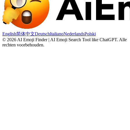
English
简体中文
Deutsch
Italiano
Nederlands
Polski
©
2026
AI Emoji Finder | AI Emoji Search Tool like ChatGPT
.
Alle
rechten voorbehouden.