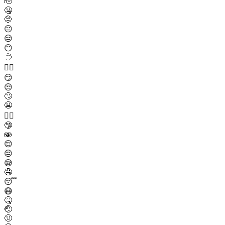
🫡
🤐
🤨
😐
😑
😶
🫥
😶‍🌫️
😏
😒
🙄
😬
😮‍💨
🤥
🫨
😌
😔
😪
🤤
😴
😷
🤒
🤕
🤢