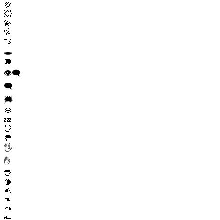
💢
💥
💫
💦
💨
🕳️
💬
👁️‍🗨️
🗨️
🗯️
💭
💤
👋
🤚
🖐️
✋
🖖
🫱
🫲
🫳
🫴
🫷