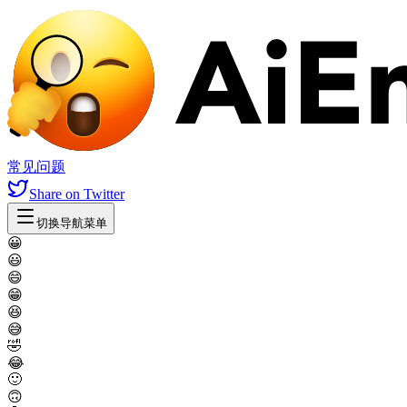
常见问题
Share
on Twitter
切换导航菜单
😀
😃
😄
😁
😆
😅
🤣
😂
🙂
🙃