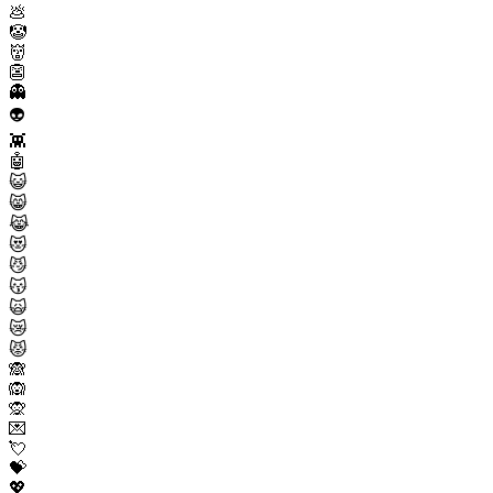
💩
🤡
👹
👺
👻
👽
👾
🤖
😺
😸
😹
😻
😼
😽
🙀
😿
😾
🙈
🙉
🙊
💌
💘
💝
💖