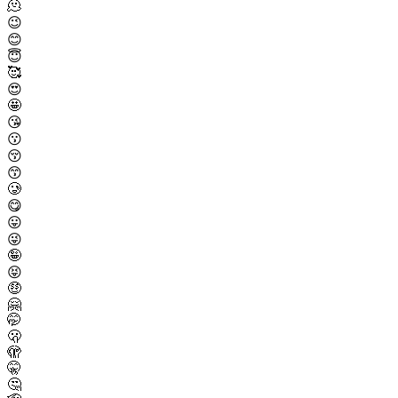
🫠
😉
😊
😇
🥰
😍
🤩
😘
😗
😚
😙
🥲
😋
😛
😜
🤪
😝
🤑
🤗
🤭
🫢
🫣
🤫
🤔