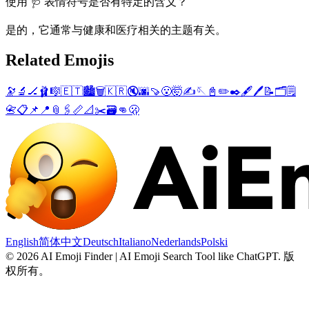
使用 🩺 表情符号是否有特定的含义？
是的，它通常与健康和医疗相关的主题有关。
Related Emojis
🔭
🔬
🏒
🩰
🎼
🇪🇹
🏙️
🗑️
🇰🇷
🔇
🌆
🍠
😮
🤯
✍️
🪡
📓
✏️
✒️
🖋️
🖊️
📝
🗂️
🗒️
📇
📋
📌
📍
📎
🖇️
📏
📐
✂️
🗃️
👊
🫢
English
简体中文
Deutsch
Italiano
Nederlands
Polski
©
2026
AI Emoji Finder | AI Emoji Search Tool like ChatGPT
.
版
权所有。