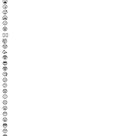
🤮
🤧
🥵
🥶
🥴
😵
😵‍💫
🤯
🤠
🥳
🥸
😎
🤓
🧐
😕
🫤
😟
🙁
☹️
😮
😯
😲
😳
🥺