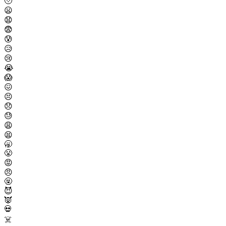
🥹
😦
😧
😨
😰
😥
😢
😭
😱
😖
😣
😞
😓
😩
😫
🥱
😤
😡
😠
🤬
😈
👿
💀
☠️