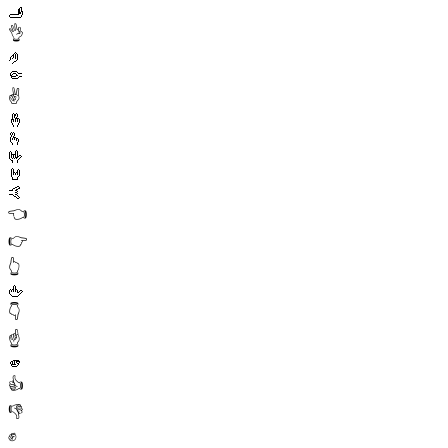
🫸
👌
🤌
🤏
✌️
🤞
🫰
🤟
🤘
🤙
👈
👉
👆
🖕
👇
☝️
🫵
👍
👎
✊