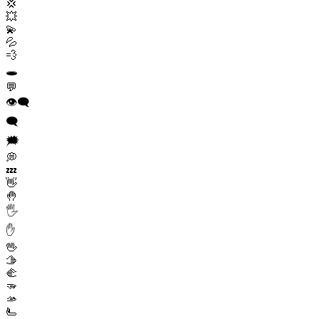
💢
💥
💫
💦
💨
🕳️
💬
👁️‍🗨️
🗨️
🗯️
💭
💤
👋
🤚
🖐️
✋
🖖
🫱
🫲
🫳
🫴
🫷