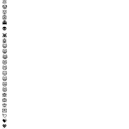
💩
🤡
👹
👺
👻
👽
👾
🤖
😺
😸
😹
😻
😼
😽
🙀
😿
😾
🙈
🙉
🙊
💌
💘
💝
💖