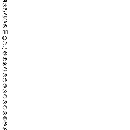
🤧
🥵
🥶
🥴
😵
😵‍💫
🤯
🤠
🥳
🥸
😎
🤓
🧐
😕
🫤
😟
🙁
☹️
😮
😯
😲
😳
🥺
🥹