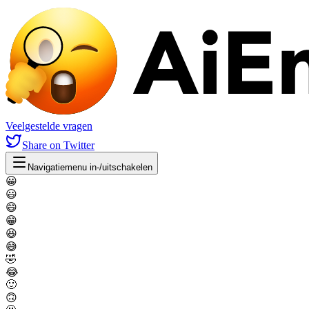
Veelgestelde vragen
Share
on Twitter
Navigatiemenu in-/uitschakelen
😀
😃
😄
😁
😆
😅
🤣
😂
🙂
🙃