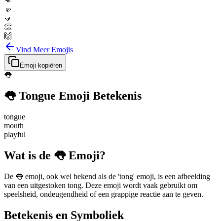
👊
🤛
🤜
👏
🙌
Vind Meer Emojis
Emoji kopiëren
👅
👅
Tongue
Emoji Betekenis
tongue
mouth
playful
Wat is de 👅 Emoji?
De 👅 emoji, ook wel bekend als de 'tong' emoji, is een afbeelding
van een uitgestoken tong. Deze emoji wordt vaak gebruikt om
speelsheid, ondeugendheid of een grappige reactie aan te geven.
Betekenis en Symboliek