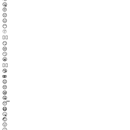
🤐
🤨
😐
😑
😶
🫥
😶‍🌫️
😏
😒
🙄
😬
😮‍💨
🤥
🫨
😌
😔
😪
🤤
😴
😷
🤒
🤕
🤢
🤮