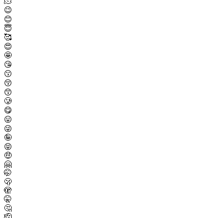
🫠
😉
😊
😇
🥰
😍
🤩
😘
😗
😚
😙
🥲
😋
😛
😜
🤪
😝
🤑
🤗
🤭
🫢
🫣
🤫
🤔
🫡