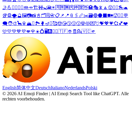
🤳
💪
👱‍♀️
👱‍♂️
🪼
🥕
🏗️
🚧
🚼
🎦
✴️
🈷️
🈶
🈚
🉑
🈸
🈺
👋
🏩
🎭
📵
🔼
😡
🧜‍♂️
🏇
🐢
🥡
🎡
🌪️
🔮
🖼️
📷
📸
📓
🗂️
🗒️
📇
📋
📌
📍
📎
🖇️
📏
✂️
🗃️
🔵
⚫
⬛
◼️
◾
🥵
❤️‍🔥
💬
🗨️
🧑‍🎨
🦕
🥫
🏔️
⛰️
🏞️
🥊
🪔
♻️
🥰
😍
😘
😗
😚
😙
💀
😻
💌
💘
💝
💖
💗
💞
💕
❤️
🩷
💛
💚
💙
💜
💋
🌹
☀️
💍
🖥️
🩻
🏴‍☠️
🇹🇫
👲
🧾
💁
🇻🇨
🫵
English
简体中文
Deutsch
Italiano
Nederlands
Polski
©
2026
AI Emoji Finder | AI Emoji Search Tool like ChatGPT
.
Alle
rechten voorbehouden.