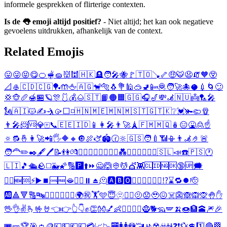
informele gesprekken of flirterige contexten.
Is de 👅 emoji altijd positief?
- Niet altijd; het kan ook negatieve
gevoelens uitdrukken, afhankelijk van de context.
Related Emojis
😛
😜
😝
😋
🍊
🫕
🧽
👹
🕍
🇭🇰
🪦
🧑‍🎤
🐝
🚩
🇹🇴
🪠
🦴
🤑
🐯
😧
🧯
🧡
😲
📐
🥌
🇨🇩
🇨🇬
🏓
🤲
🖕
🇦🇬
🐒
🐅
🐧
💐
🕌
🥽
🚽
📴
🦧
🧑‍🚀
🐙
🥥
💉
🌀
😕
💢
🐵
🥖
🍯
🏪
🪐
🎊
🩱
💰
🌰
🇸🇹
📙
🟠
🟧
🇬🇬
🎧
🎷
💸
🦼
🇳🇺
👼
🏸
🎤
🗽
🇦🇮
😾
✍️
🤺
🥠
⬜
◽
🇭🇳
🇲🇪
🇲🇳
🇲🇸
🇹🇬
🇹🇰
❔
💓
🫚
🩴
🪘
👨‍🎤
📨
🆚
💎
🀄
📞
🇪🇪
🇮🇩
📱
👩‍🎤
👨‍🚀
🗼
🇫🇲
🇲🇶
🪆
😑
🤮
🙎
☝️
🔅
🔂
🤞
👩‍🚀
📲
🖐️
🔶
🔸
🔘
🍖
🫏
🏟️
🕜
🔆
🇬🇸
🧑‍🍼
📶
📳
👨‍🦼
🤌
🚨
🧑‍🦰
✏️
✒️
🖋️
🖊️
📝
👫
💏
👨‍❤️‍💋‍👨
👩‍❤️‍💋‍👩
💑
👨‍❤️‍👨
👩‍❤️‍👩
🇸🇱
📣
☎️
🇵🇸
🕐
🇱🇮
🎵
🛳️
🪨
◻️
🐳
🌠
🔢
🅿️
⬆️
⏩
🙅
🙆
👳
💆
💇
👾
🆑
🆔
🆖
🆗
🔞
🆙
🗯️
🙎‍♂️
🆕
🆘
⚡
▶️
⏹️
🆒
🆓
🫦
🙎‍♀️
⏸️
⏏️
🫠
🅰️
🅱️
🅾️
💆‍♂️
💇‍♂️
🏋️‍♂️
⁉️
⌛
🔁
⏺️
🫡
🆎
🔺
🔻
🔠
🔤
💆‍♀️
💇‍♀️
🏋️‍♀️
🌍
㊗️
🏋️
🩵
😇
🫥
😵‍💫
🫤
😟
🥹
😖
☠️
👺
🙈
🙉
🙊
🤚
✋
🖖
👌
✌️
🫰
🤟
🤘
👈
👉
👆
👇
✊
👏
👐
💅
👶
🤷‍♂️
🤷‍♀️
🧌
🐕
🦡
🪽
🍌
🍩
🏦
🕋
🎆
🎉
🎟️
🎫
🏆
🎯
👛
🪙
💴
💵
💶
💷
💳
📈
📉
🏧
🚹
🚺
🚻
🚾
🚸
☢️
☣️
⛎
❓
❗
💱
💲
1️⃣
🔴
🏁