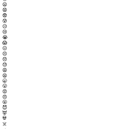
😦
😧
😨
😰
😥
😢
😭
😱
😖
😣
😞
😓
😩
😫
🥱
😤
😡
😠
🤬
😈
👿
💀
☠️