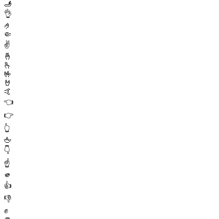
🫸
👌
🤌
🤏
✌️
🤞
🫰
🤟
🤘
🤙
👈
👉
👆
🖕
👇
☝️
🫵
👍
👎
✊