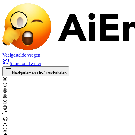
Veelgestelde vragen
Share
on Twitter
Navigatiemenu in-/uitschakelen
😀
😃
😄
😁
😆
😅
🤣
😂
🙂
🙃