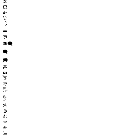
💢
💥
💫
💦
💨
🕳️
💬
👁️‍🗨️
🗨️
🗯️
💭
💤
👋
🤚
🖐️
✋
🖖
🫱
🫲
🫳
🫴
🫷