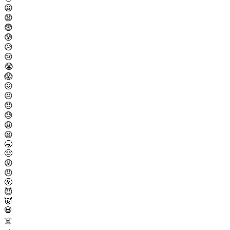
😦
😧
😨
😰
😥
😢
😭
😱
😖
😣
😞
😓
😩
😫
🥱
😤
😡
😠
🤬
😈
👿
💀
☠️