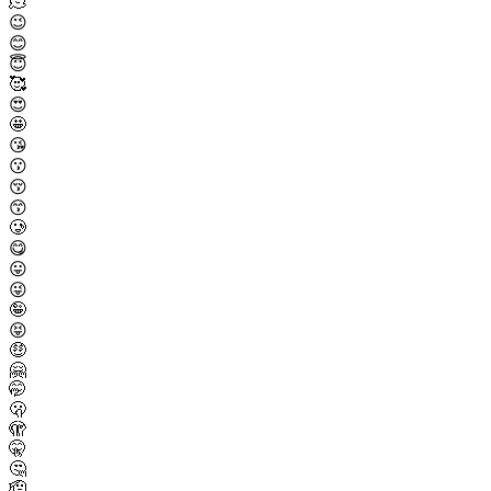
🫠
😉
😊
😇
🥰
😍
🤩
😘
😗
😚
😙
🥲
😋
😛
😜
🤪
😝
🤑
🤗
🤭
🫢
🫣
🤫
🤔
🫡