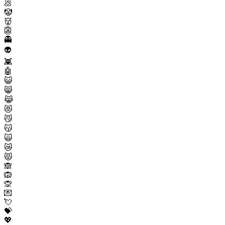
💩
🤡
👹
👺
👻
👽
👾
🤖
😺
😸
😹
😻
😼
😽
🙀
😿
😾
🙈
🙉
🙊
💌
💘
💝
💖