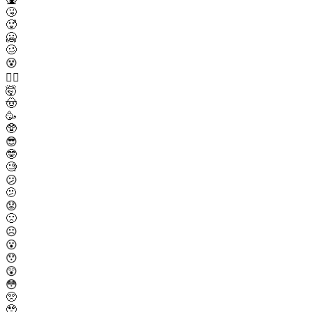
🤧
🥵
🥶
🥴
😵
😵‍💫
🤯
🤠
🥳
🥸
😎
🤓
🧐
😕
🫤
😟
🙁
☹️
😮
😯
😲
😳
🥺
🥹