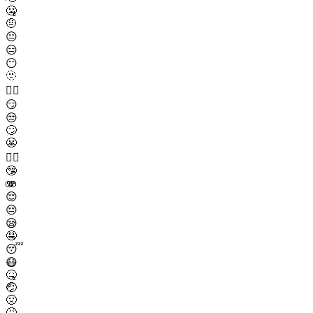
🤐
🤨
😐
😑
😶
🫥
😶‍🌫️
😏
😒
🙄
😬
😮‍💨
🤥
🫨
😌
😔
😪
🤤
😴
😷
🤒
🤕
🤢
🤮