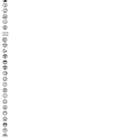
🤧
🥵
🥶
🥴
😵
😵‍💫
🤯
🤠
🥳
🥸
😎
🤓
🧐
😕
🫤
😟
🙁
☹️
😮
😯
😲
😳
🥺
🥹