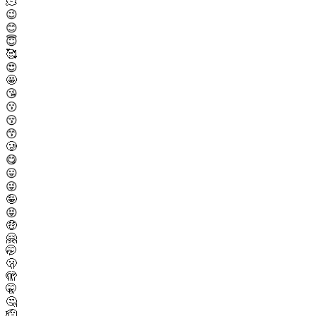
🫠
😉
😊
😇
🥰
😍
🤩
😘
😗
😚
😙
🥲
😋
😛
😜
🤪
😝
🤑
🤗
🤭
🫢
🫣
🤫
🤔
🫡