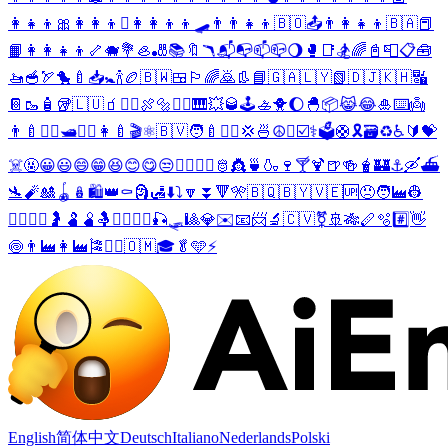
👩‍👧‍👦
🎀
👩‍👩‍👦
⛵
👩‍👩‍👦‍👦
🛹
👨‍👨‍👧‍👦
🇧🇴
📤
👨‍👩‍👧‍👦
🇧🇦
📕
📙
👩‍👩‍👧‍👦
🦴
🐗
💐
🦪
🎳
📚
🔖
🪃
📬
📭
📫
📪
🌖
🥊
📑
🏂
🌈
📓
📮
📋
🧰
🚤
🥣
🏹
🐤
🍼
📥
🚼
🍾
🏉
🇧🇼
🍱
🏳️‍🌈
🙇
👢
📘
🇬🇦
🇱🇾
📗
🇩🇯
🇰🇭
🔣
📔
🥾
🧴
🥡
🇱🇺
🧃
🚣‍♂️
🍖
🔩
🚣‍♀️
🎹
💥
🥃
🕹️
🚣
🐥
🌔
🐣
📦
😹
😂
🎍
⌨️
👼
👨‍🍼
🙇‍♀️
🛥️
⛹️‍♂️
👩‍🍼
🎬
⚛️
🇧🇻
🧑‍🍼
⛹️‍♀️
💢
🍜
☮️
⛹️
☑️
⚕️
🗳️
🛟
🎗️
🗃️
♻️
♿
🔰
💝
☠️
🤬
😀
😃
😄
😁
😆
😊
😋
😒
💂‍♂️
💂‍♀️
🫅
👸
🍵
🍶
🍷
🍸
🍹
🍺
🍻
🧋
🏰
⚓
🛶
⛴️
🛬
🧨
🎎
🪀
🪆
🛍️
👑
⚰️
🗿
🛃
⬇️
⤵️
🔽
⏬
🔻
🎌
🇧🇶
🇧🇾
🇻🇪
🆙
😠
🧑‍🏭
👷
👷‍♂️
👷‍♀️
🤰
🫃
🫄
🤱
🧗‍♂️
🧗‍♀️
🎣
🛷
🎱
💎
✉️
📧
📨
🔬
🇨🇻
⚧️
🚢
🎋
🪈
🫧
#️⃣
👋
🍥
👨‍🏭
👩‍🏭
🎏
🏴‍☠️
🇴🇲
🎓
🥬
🩵
⚡
English
简体中文
Deutsch
Italiano
Nederlands
Polski