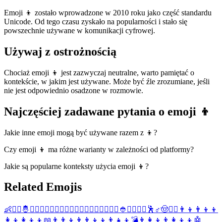
Emoji 👦 zostało wprowadzone w 2010 roku jako część standardu
Unicode. Od tego czasu zyskało na popularności i stało się
powszechnie używane w komunikacji cyfrowej.
Używaj z ostrożnością
Chociaż emoji 👦 jest zazwyczaj neutralne, warto pamiętać o
kontekście, w jakim jest używane. Może być źle zrozumiane, jeśli
nie jest odpowiednio osadzone w rozmowie.
Najczęściej zadawane pytania o emoji 👦
Jakie inne emoji mogą być używane razem z 👦?
Czy emoji 👦 ma różne warianty w zależności od platformy?
Jakie są popularne konteksty użycia emoji 👦?
Related Emojis
👶
🙇‍♂️
🤴
👱‍♂️
🙍‍♂️
🙎‍♂️
🙅‍♂️
🙆‍♂️
💁‍♂️
🙋‍♂️
🤦‍♂️
🤷‍♂️
👲
💆‍♂️
💇‍♂️
🕺
♂️
🤠
👯‍♂️
👨‍👦
👨‍👦‍👦
👩‍👦
👩‍👦‍👦
📖
👨‍👨‍👦
👨‍👨‍👦‍👦
👨‍👧‍👦
💣
👨‍👩‍👦
👨‍👩‍👦‍👦
🤖