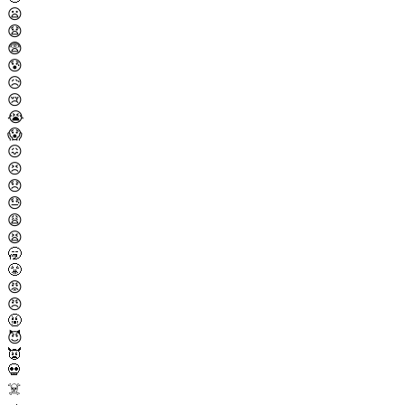
😦
😧
😨
😰
😥
😢
😭
😱
😖
😣
😞
😓
😩
😫
🥱
😤
😡
😠
🤬
😈
👿
💀
☠️