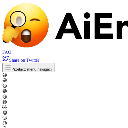
FAQ
Share
on Twitter
Przełącz menu nawigacji
😀
😃
😄
😁
😆
😅
🤣
😂
🙂
🙃