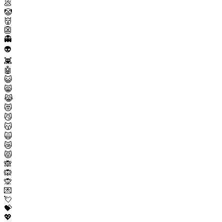
💩
🤡
👹
👺
👻
👽
👾
🤖
😺
😸
😹
😻
😼
😽
🙀
😿
😾
🙈
🙉
🙊
💌
💘
💝
💖