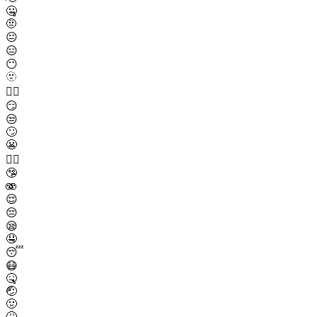
🤐
🤨
😐
😑
😶
🫥
😶‍🌫️
😏
😒
🙄
😬
😮‍💨
🤥
🫨
😌
😔
😪
🤤
😴
😷
🤒
🤕
🤢
🤮