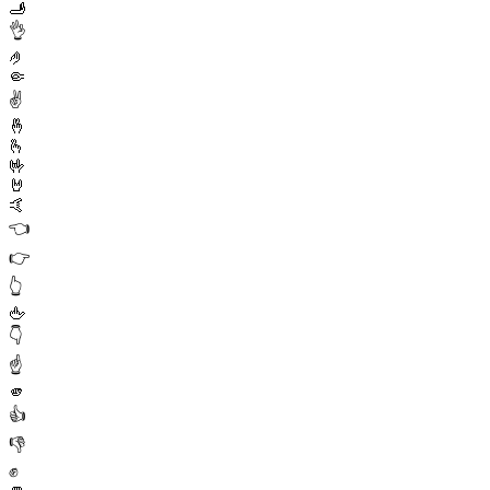
🫸
👌
🤌
🤏
✌️
🤞
🫰
🤟
🤘
🤙
👈
👉
👆
🖕
👇
☝️
🫵
👍
👎
✊