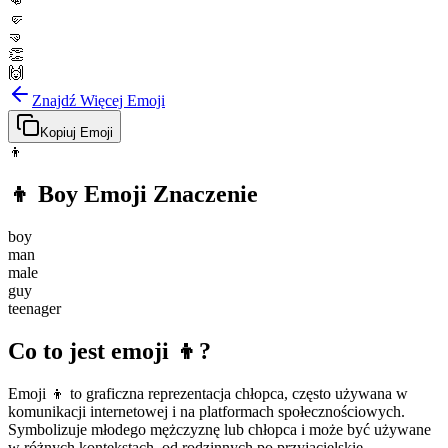
👊
🤛
🤜
👏
🙌
Znajdź Więcej Emoji
Kopiuj Emoji
👦
👦
Boy
Emoji Znaczenie
boy
man
male
guy
teenager
Co to jest emoji 👦?
Emoji 👦 to graficzna reprezentacja chłopca, często używana w
komunikacji internetowej i na platformach społecznościowych.
Symbolizuje młodego mężczyznę lub chłopca i może być używane
w różnych kontekstach, od rodzinnych po przyjacielskie.