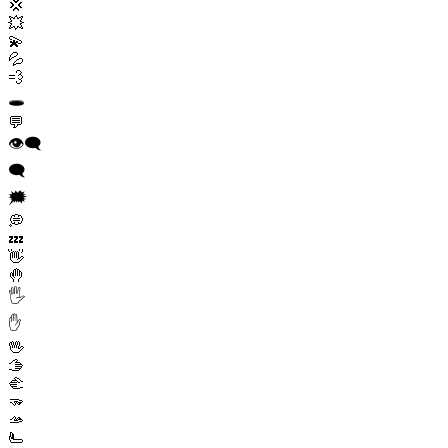
💢
💥
💫
💦
💨
🕳️
💬
👁️‍🗨️
🗨️
🗯️
💭
💤
👋
🤚
🖐️
✋
🖖
🫱
🫲
🫳
🫴
🫷