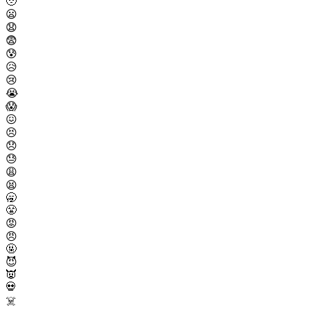
🥹
😦
😧
😨
😰
😥
😢
😭
😱
😖
😣
😞
😓
😩
😫
🥱
😤
😡
😠
🤬
😈
👿
💀
☠️