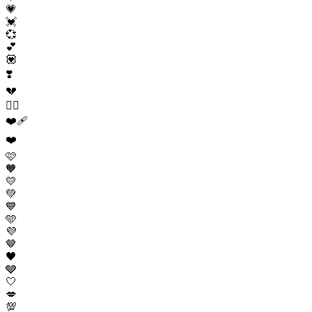
💗
💓
💞
💕
💟
❣️
💔
❤️‍🔥
❤️‍🩹
❤️
🩷
🧡
💛
💚
💙
🩵
💜
🤎
🖤
🩶
🤍
💋
💯