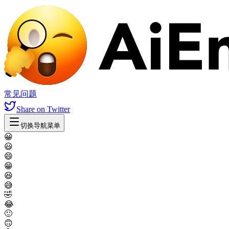
常见问题
Share
on Twitter
切换导航菜单
😀
😃
😄
😁
😆
😅
🤣
😂
🙂
🙃