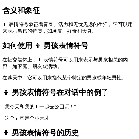
含义和象征
👦 表情符号象征着青春、活力和无忧无虑的生活。它可以用
来表示男孩的特质，如顽皮、好奇和天真。
如何使用 👦 男孩表情符号
在社交媒体上，👦 表情符号可以用来表示与男孩相关的内
容，如家庭、朋友或活动。
在聊天中，它可以用来指代某个特定的男孩或年轻男性。
👦 男孩表情符号在对话中的例子
"我今天和我的👦一起去公园玩！"
"这个👦真是个小天才！"
👦 男孩表情符号的历史