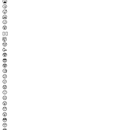
🤮
🤧
🥵
🥶
🥴
😵
😵‍💫
🤯
🤠
🥳
🥸
😎
🤓
🧐
😕
🫤
😟
🙁
☹️
😮
😯
😲
😳
🥺