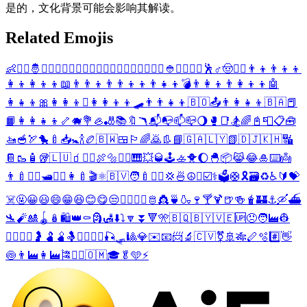
是的，文化背景可能会影响其解读。
Related Emojis
👶
🙇‍♂️
🤴
👱‍♂️
🙍‍♂️
🙎‍♂️
🙅‍♂️
🙆‍♂️
💁‍♂️
🙋‍♂️
🤦‍♂️
🤷‍♂️
👲
💆‍♂️
💇‍♂️
🕺
♂️
🤠
👯‍♂️
👨‍👦
👨‍👦‍👦
👩‍👦
👩‍👦‍👦
📖
👨‍👨‍👦
👨‍👨‍👦‍👦
👨‍👧‍👦
💣
👨‍👩‍👦
👨‍👩‍👦‍👦
🤖
👩‍👧‍👦
🎀
👩‍👩‍👦
⛵
👩‍👩‍👦‍👦
🛹
👨‍👨‍👧‍👦
🇧🇴
📤
👨‍👩‍👧‍👦
🇧🇦
📕
📙
👩‍👩‍👧‍👦
🦴
🐗
💐
🦪
🎳
📚
🔖
🪃
📬
📭
📫
📪
🌖
🥊
📑
🏂
🌈
📓
📮
📋
🧰
🚤
🥣
🏹
🐤
🍼
📥
🚼
🍾
🏉
🇧🇼
🍱
🏳️‍🌈
🙇
👢
📘
🇬🇦
🇱🇾
📗
🇩🇯
🇰🇭
🔣
📔
🥾
🧴
🥡
🇱🇺
🧃
🚣‍♂️
🍖
🔩
🚣‍♀️
🎹
💥
🥃
🕹️
🚣
🐥
🌔
🐣
📦
😹
😂
🎍
⌨️
👼
👨‍🍼
🙇‍♀️
🛥️
⛹️‍♂️
👩‍🍼
🎬
⚛️
🇧🇻
🧑‍🍼
⛹️‍♀️
💢
🍜
☮️
⛹️
☑️
⚕️
🗳️
🛟
🎗️
🗃️
♻️
♿
🔰
💝
☠️
🤬
😀
😃
😄
😁
😆
😊
😋
😒
💂‍♂️
💂‍♀️
🫅
👸
🍵
🍶
🍷
🍸
🍹
🍺
🍻
🧋
🏰
⚓
🛶
⛴️
🛬
🧨
🎎
🪀
🪆
🛍️
👑
⚰️
🗿
🛃
⬇️
⤵️
🔽
⏬
🔻
🎌
🇧🇶
🇧🇾
🇻🇪
🆙
😠
🧑‍🏭
👷
👷‍♂️
👷‍♀️
🤰
🫃
🫄
🤱
🧗‍♂️
🧗‍♀️
🎣
🛷
🎱
💎
✉️
📧
📨
🔬
🇨🇻
⚧️
🚢
🎋
🪈
🫧
#️⃣
👋
🍥
👨‍🏭
👩‍🏭
🎏
🏴‍☠️
🇴🇲
🎓
🥬
🩵
⚡