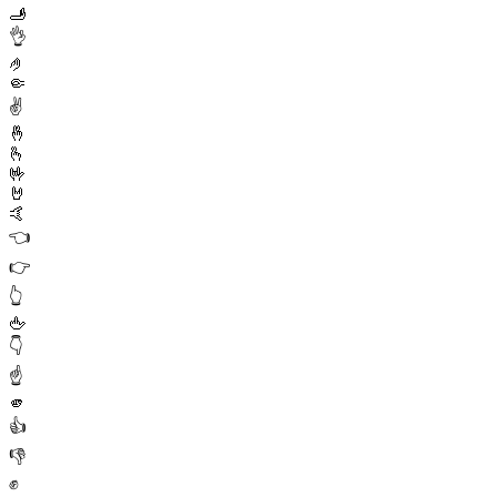
🫸
👌
🤌
🤏
✌️
🤞
🫰
🤟
🤘
🤙
👈
👉
👆
🖕
👇
☝️
🫵
👍
👎
✊