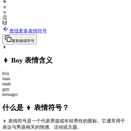
👊
🤛
🤜
👏
🙌
查找更多表情符号
复制表情符号
👦
👦
Boy
表情含义
boy
man
male
guy
teenager
什么是 👦 表情符号？
👦 表情符号是一个代表男孩或年轻男性的图标。它通常用于
表达与男孩相关的情感、活动或主题。