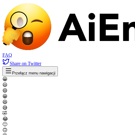
FAQ
Share
on Twitter
Przełącz menu nawigacji
😀
😃
😄
😁
😆
😅
🤣
😂
🙂
🙃