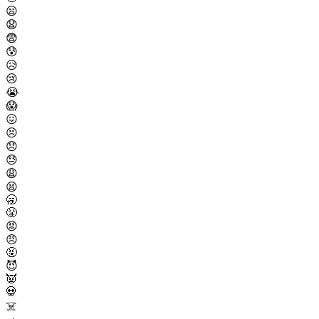
😦
😧
😨
😰
😥
😢
😭
😱
😖
😣
😞
😓
😩
😫
🥱
😤
😡
😠
🤬
😈
👿
💀
☠️