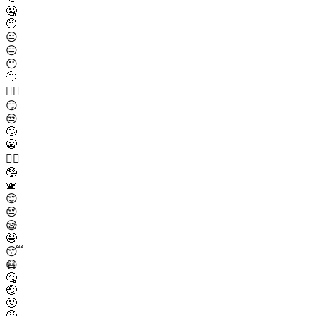
🤐
🤨
😐
😑
😶
🫥
😶‍🌫️
😏
😒
🙄
😬
😮‍💨
🤥
🫨
😌
😔
😪
🤤
😴
😷
🤒
🤕
🤢
🤮