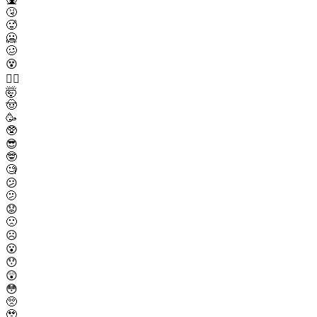
🤧
🥵
🥶
🥴
😵
😵‍💫
🤯
🤠
🥳
🥸
😎
🤓
🧐
😕
🫤
😟
🙁
☹️
😮
😯
😲
😳
🥺
🥹