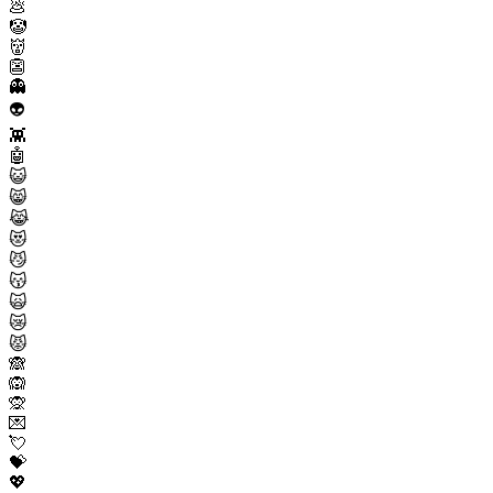
💩
🤡
👹
👺
👻
👽
👾
🤖
😺
😸
😹
😻
😼
😽
🙀
😿
😾
🙈
🙉
🙊
💌
💘
💝
💖