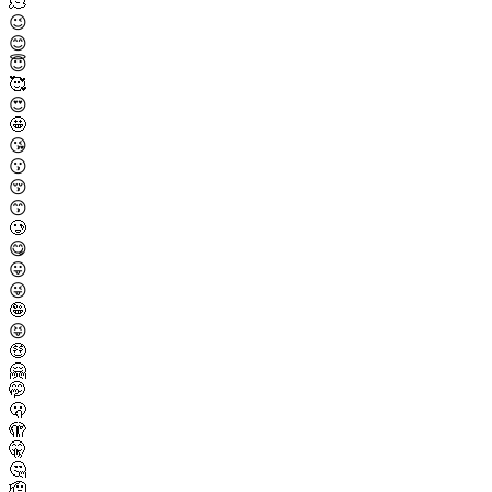
🫠
😉
😊
😇
🥰
😍
🤩
😘
😗
😚
😙
🥲
😋
😛
😜
🤪
😝
🤑
🤗
🤭
🫢
🫣
🤫
🤔
🫡