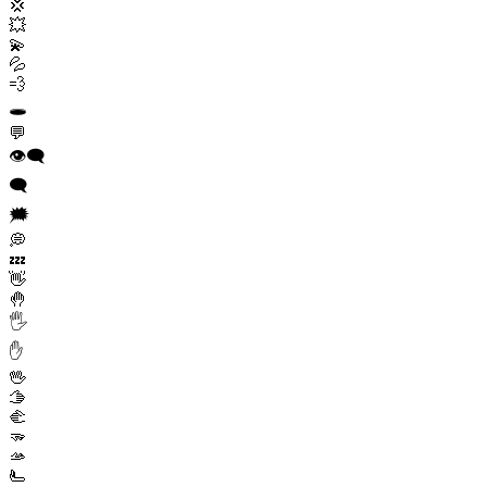
💢
💥
💫
💦
💨
🕳️
💬
👁️‍🗨️
🗨️
🗯️
💭
💤
👋
🤚
🖐️
✋
🖖
🫱
🫲
🫳
🫴
🫷