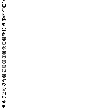
💩
🤡
👹
👺
👻
👽
👾
🤖
😺
😸
😹
😻
😼
😽
🙀
😿
😾
🙈
🙉
🙊
💌
💘
💝
💖