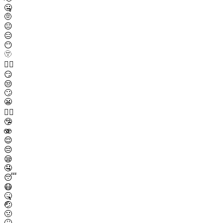
🤐
🤨
😐
😑
😶
🫥
😶‍🌫️
😏
😒
🙄
😬
😮‍💨
🤥
🫨
😌
😔
😪
🤤
😴
😷
🤒
🤕
🤢
🤮