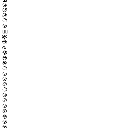
🤧
🥵
🥶
🥴
😵
😵‍💫
🤯
🤠
🥳
🥸
😎
🤓
🧐
😕
🫤
😟
🙁
☹️
😮
😯
😲
😳
🥺
🥹