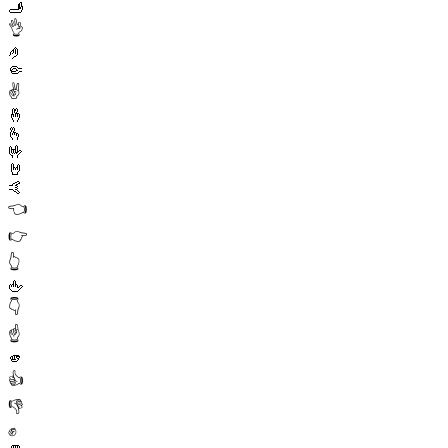
🫸
👌
🤌
🤏
✌️
🤞
🫰
🤟
🤘
🤙
👈
👉
👆
🖕
👇
☝️
🫵
👍
👎
✊