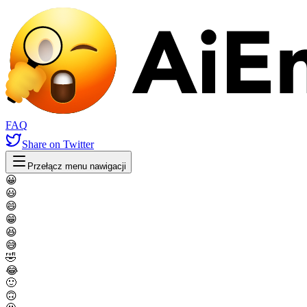
FAQ
Share
on Twitter
Przełącz menu nawigacji
😀
😃
😄
😁
😆
😅
🤣
😂
🙂
🙃