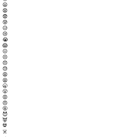
😦
😧
😨
😰
😥
😢
😭
😱
😖
😣
😞
😓
😩
😫
🥱
😤
😡
😠
🤬
😈
👿
💀
☠️