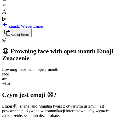
👊
🤛
🤜
👏
🙌
Znajdź Więcej Emoji
Kopiuj Emoji
😦
😦
Frowning face with open mouth
Emoji
Znaczenie
frowning_face_with_open_mouth
face
aw
what
Czym jest emoji 😦?
Emoji 😦, znane jako "smutna twarz z otwartymi ustami", jest
powszechnie używane w komunikacji internetowej, aby wyrazić
zaskoczenie, szok lub dezaprobatę.