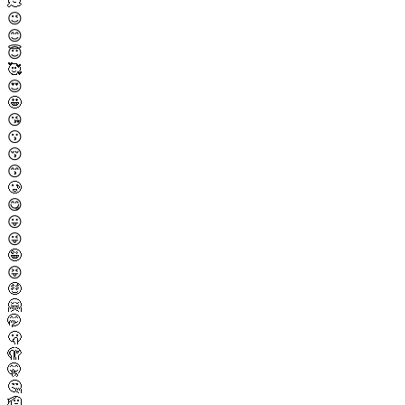
🫠
😉
😊
😇
🥰
😍
🤩
😘
😗
😚
😙
🥲
😋
😛
😜
🤪
😝
🤑
🤗
🤭
🫢
🫣
🤫
🤔
🫡