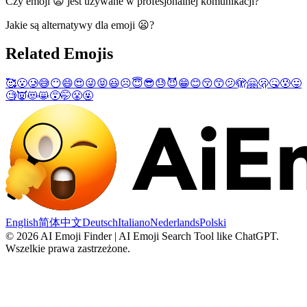
Czy emoji 😦 jest używane w profesjonalnej komunikacji?
Jakie są alternatywy dla emoji 😦?
Related Emojis
🥰
😮
🥲
😅
😶
😄
😍
😜
😝
😃
☹️
😇
😎
😓
😈
😁
😊
😚
😙
🫤
🫣
🤗
🫢
🤒
😰
😛
🧐
👿
😻
😸
😵
🤭
😤
🤬
English
简体中文
Deutsch
Italiano
Nederlands
Polski
©
2026
AI Emoji Finder | AI Emoji Search Tool like ChatGPT
.
Wszelkie prawa zastrzeżone.