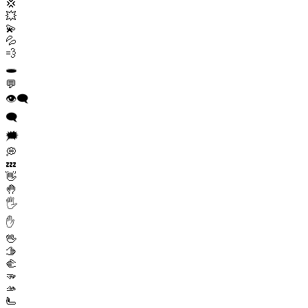
💢
💥
💫
💦
💨
🕳️
💬
👁️‍🗨️
🗨️
🗯️
💭
💤
👋
🤚
🖐️
✋
🖖
🫱
🫲
🫳
🫴
🫷