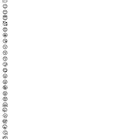
🫠
😉
😊
😇
🥰
😍
🤩
😘
😗
😚
😙
🥲
😋
😛
😜
🤪
😝
🤑
🤗
🤭
🫢
🫣
🤫
🤔
🫡