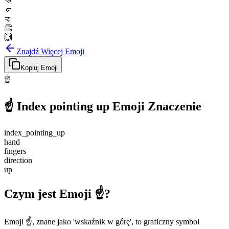
👊
🤛
🤜
👏
🙌
Znajdź Więcej Emoji
Kopiuj Emoji
☝️
☝️
Index pointing up
Emoji Znaczenie
index_pointing_up
hand
fingers
direction
up
Czym jest Emoji ☝️?
Emoji ☝️, znane jako 'wskaźnik w górę', to graficzny symbol