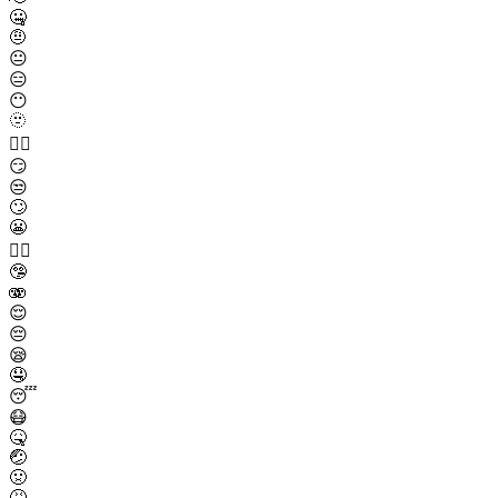
🤐
🤨
😐
😑
😶
🫥
😶‍🌫️
😏
😒
🙄
😬
😮‍💨
🤥
🫨
😌
😔
😪
🤤
😴
😷
🤒
🤕
🤢
🤮