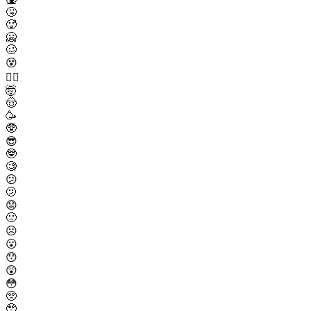
🤧
🥵
🥶
🥴
😵
😵‍💫
🤯
🤠
🥳
🥸
😎
🤓
🧐
😕
🫤
😟
🙁
☹️
😮
😯
😲
😳
🥺
🥹