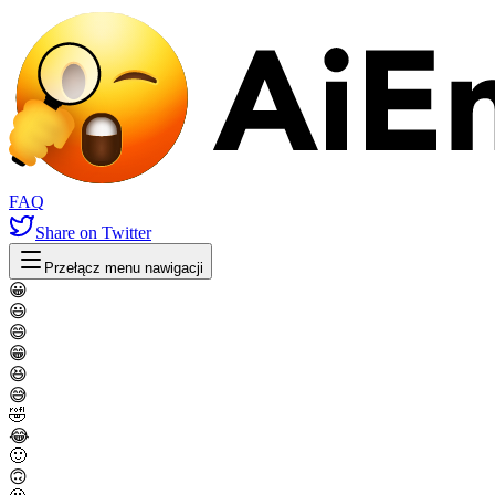
FAQ
Share
on Twitter
Przełącz menu nawigacji
😀
😃
😄
😁
😆
😅
🤣
😂
🙂
🙃