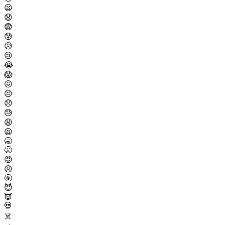
😦
😧
😨
😰
😥
😢
😭
😱
😖
😣
😞
😓
😩
😫
🥱
😤
😡
😠
🤬
😈
👿
💀
☠️