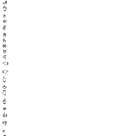
🫸
👌
🤌
🤏
✌️
🤞
🫰
🤟
🤘
🤙
👈
👉
👆
🖕
👇
☝️
🫵
👍
👎
✊