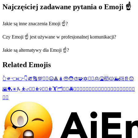
Najczęściej zadawane pytania o Emoji ☝️
Jakie są inne znaczenia Emoji ☝️?
Czy Emoji ☝️ jest używane w profesjonalnej komunikacji?
Jakie są alternatywy dla Emoji ☝️?
Related Emojis
👆
🫵
👈
👉
👇
🧯
🔠
💯
🙎‍♂️
😆
🔺
🪆
🥹
🧑‍🎨
🧩
🔯
🙎‍♀️
🙎
🤮
🤯
😾
🐳
📨
📄
😞
🌇
🏓
✴️
🫰
⛹️‍♂️
🏋️‍♂️
⛹️‍♀️
🏋️‍♀️
⛹️
🏋️
🗂️
👭
👬
🚔
🔡
🔤
💁‍♂️
🙋‍♂️
💆‍♂️
💇‍♂️
🚣‍♂️
🚵‍♂️
🤾‍♂️
🎴
😝
🤽‍♂️
🚮
🔻