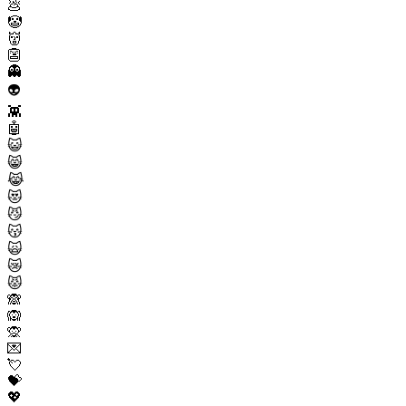
💩
🤡
👹
👺
👻
👽
👾
🤖
😺
😸
😹
😻
😼
😽
🙀
😿
😾
🙈
🙉
🙊
💌
💘
💝
💖