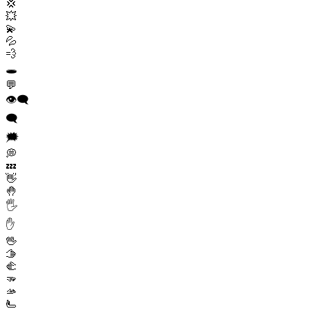
💢
💥
💫
💦
💨
🕳️
💬
👁️‍🗨️
🗨️
🗯️
💭
💤
👋
🤚
🖐️
✋
🖖
🫱
🫲
🫳
🫴
🫷