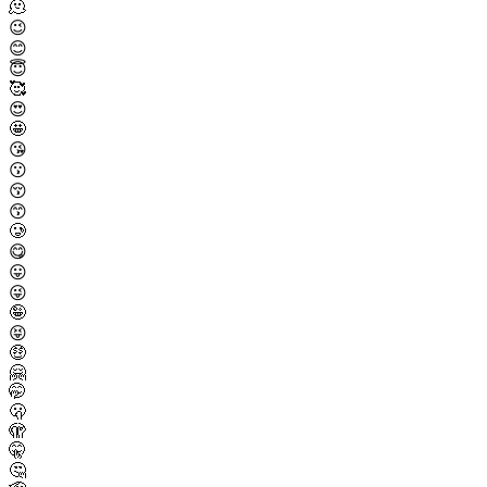
🫠
😉
😊
😇
🥰
😍
🤩
😘
😗
😚
😙
🥲
😋
😛
😜
🤪
😝
🤑
🤗
🤭
🫢
🫣
🤫
🤔