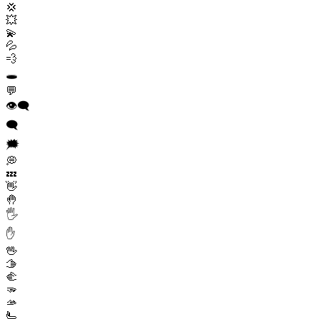
💢
💥
💫
💦
💨
🕳️
💬
👁️‍🗨️
🗨️
🗯️
💭
💤
👋
🤚
🖐️
✋
🖖
🫱
🫲
🫳
🫴
🫷