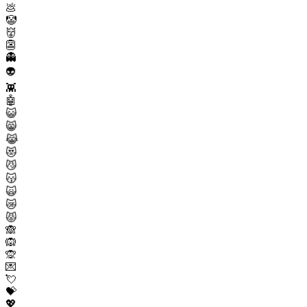
💩
🤡
👹
👺
👻
👽
👾
🤖
😺
😸
😹
😻
😼
😽
🙀
😿
😾
🙈
🙉
🙊
💌
💘
💝
💖