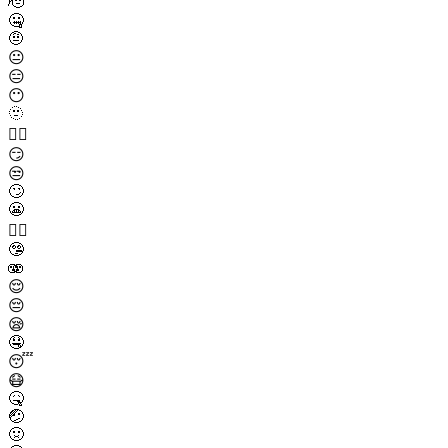
🫡
🤐
🤨
😐
😑
😶
🫥
😶‍🌫️
😏
😒
🙄
😬
😮‍💨
🤥
🫨
😌
😔
😪
🤤
😴
😷
🤒
🤕
🤢