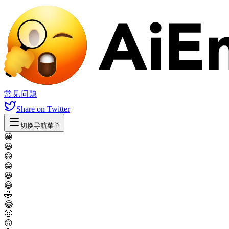
常见问题
Share
on Twitter
切换导航菜单
😀
😃
😄
😁
😆
😅
🤣
😂
🙂
🙃