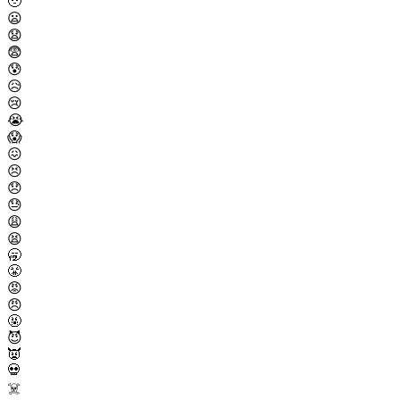
🥹
😦
😧
😨
😰
😥
😢
😭
😱
😖
😣
😞
😓
😩
😫
🥱
😤
😡
😠
🤬
😈
👿
💀
☠️