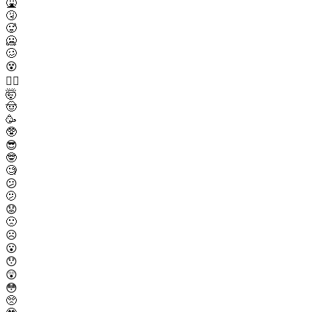
🤮
🤧
🥵
🥶
🥴
😵
😵‍💫
🤯
🤠
🥳
🥸
😎
🤓
🧐
😕
🫤
😟
🙁
☹️
😮
😯
😲
😳
🥺