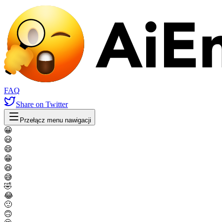
FAQ
Share
on Twitter
Przełącz menu nawigacji
😀
😃
😄
😁
😆
😅
🤣
😂
🙂
🙃