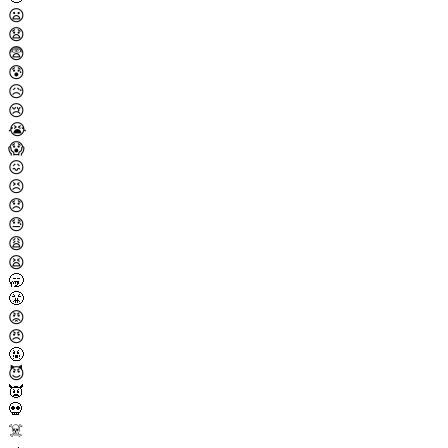
😦
😧
😨
😰
😥
😢
😭
😱
😖
😣
😞
😓
😩
😫
🥱
😤
😡
😠
🤬
😈
👿
💀
☠️