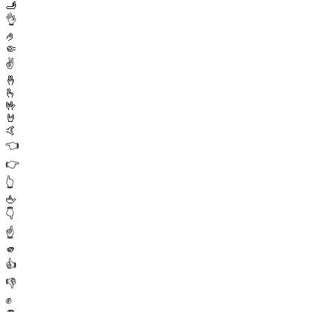
🫸
👌
🤌
🤏
✌️
🤞
🫰
🤟
🤘
🤙
👈
👉
👆
🖕
👇
☝️
🫵
👍
👎
✊