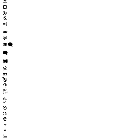
💢
💥
💫
💦
💨
🕳️
💬
👁️‍🗨️
🗨️
🗯️
💭
💤
👋
🤚
🖐️
✋
🖖
🫱
🫲
🫳
🫴
🫷