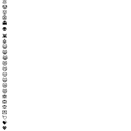
💩
🤡
👹
👺
👻
👽
👾
🤖
😺
😸
😹
😻
😼
😽
🙀
😿
😾
🙈
🙉
🙊
💌
💘
💝
💖