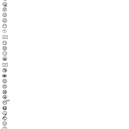
🤐
🤨
😐
😑
😶
🫥
😶‍🌫️
😏
😒
🙄
😬
😮‍💨
🤥
🫨
😌
😔
😪
🤤
😴
😷
🤒
🤕
🤢
🤮