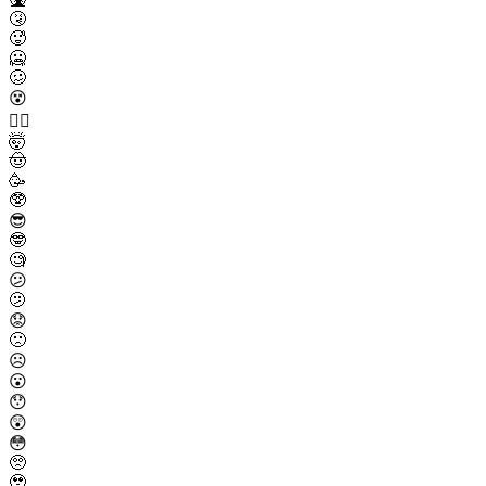
🤧
🥵
🥶
🥴
😵
😵‍💫
🤯
🤠
🥳
🥸
😎
🤓
🧐
😕
🫤
😟
🙁
☹️
😮
😯
😲
😳
🥺
🥹