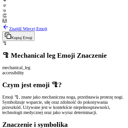
👊
🤛
🤜
👏
🙌
Znajdź Więcej Emoji
Kopiuj Emoji
🦿
🦿
Mechanical leg
Emoji Znaczenie
mechanical_leg
accessibility
Czym jest emoji 🦿?
Emoji 🦿, znane jako mechaniczna noga, przedstawia protezę nogi.
Symbolizuje wsparcie, siłę oraz zdolność do pokonywania
przeszkód. Używane jest w kontekście niepełnosprawności,
technologii medycznej oraz jako wyraz determinacji.
Znaczenie i symbolika