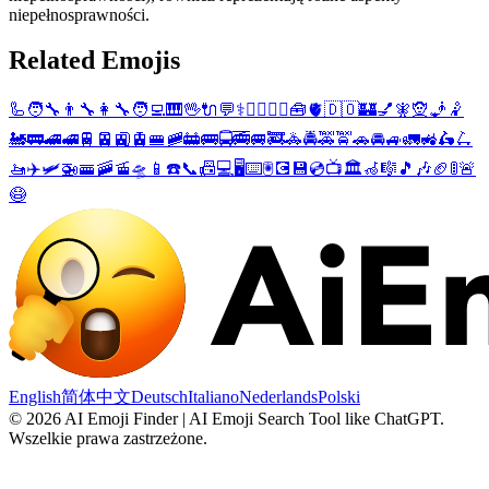
niepełnosprawności.
Related Emojis
🦾
🧑‍🔧
👨‍🔧
👩‍🔧
🧑‍💻
🎹
🖖
🔌
💬
⚕️
🚶‍♂️
🚶‍♀️
🧰
🫀
🇩🇴
🏰
💅
🧚
🧝
🧞
🤾
🚂
🚃
🚄
🚅
🚆
🚈
🚉
🚊
🚝
🚞
🚋
🚌
🚍
🚎
🚐
🚒
🚓
🚔
🚕
🚖
🚗
🚘
🚙
🚛
🚜
🛵
🛴
🚤
✈️
🛩️
🚁
🚟
🚠
🚡
🛸
📱
☎️
📞
📠
💻
🖥️
⌨️
🖲️
💽
💾
💿
📺
🏛️
🦽
🎼
🎵
🎶
🏈
🚦
🚨
😷
English
简体中文
Deutsch
Italiano
Nederlands
Polski
©
2026
AI Emoji Finder | AI Emoji Search Tool like ChatGPT
.
Wszelkie prawa zastrzeżone.