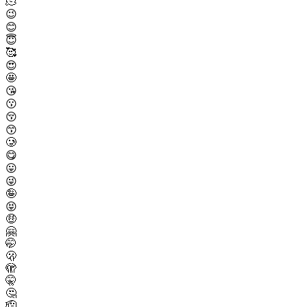
🫠
😉
😊
😇
🥰
😍
🤩
😘
😗
😚
😙
🥲
😋
😛
😜
🤪
😝
🤑
🤗
🤭
🫢
🫣
🤫
🤔
🫡