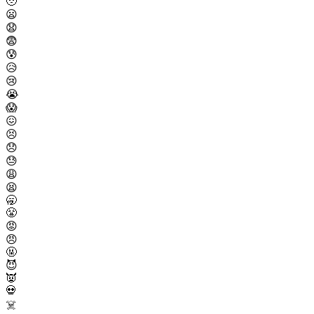
🥹
😦
😧
😨
😰
😥
😢
😭
😱
😖
😣
😞
😓
😩
😫
🥱
😤
😡
😠
🤬
😈
👿
💀
☠️