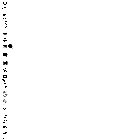
💢
💥
💫
💦
💨
🕳️
💬
👁️‍🗨️
🗨️
🗯️
💭
💤
👋
🤚
🖐️
✋
🖖
🫱
🫲
🫳
🫴
🫷