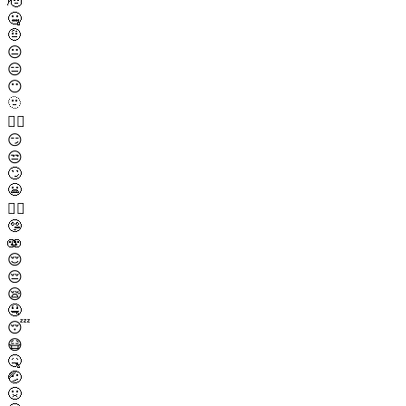
🫡
🤐
🤨
😐
😑
😶
🫥
😶‍🌫️
😏
😒
🙄
😬
😮‍💨
🤥
🫨
😌
😔
😪
🤤
😴
😷
🤒
🤕
🤢