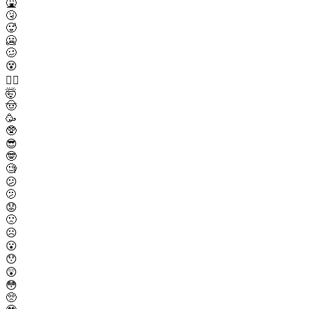
🤮
🤧
🥵
🥶
🥴
😵
😵‍💫
🤯
🤠
🥳
🥸
😎
🤓
🧐
😕
🫤
😟
🙁
☹️
😮
😯
😲
😳
🥺