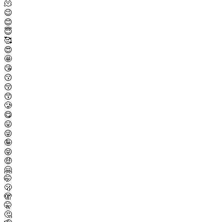
🫠
😉
😊
😇
🥰
😍
🤩
😘
😗
😚
😙
🥲
😋
😛
😜
🤪
😝
🤑
🤗
🤭
🫢
🫣
🤫
🤔