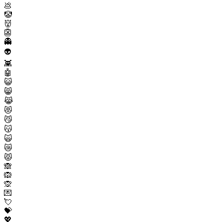
💩
🤡
👹
👺
👻
👽
👾
🤖
😺
😸
😹
😻
😼
😽
🙀
😿
😾
🙈
🙉
🙊
💌
💘
💝
💖