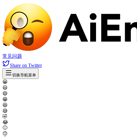
常见问题
Share
on Twitter
切换导航菜单
😀
😃
😄
😁
😆
😅
🤣
😂
🙂
🙃