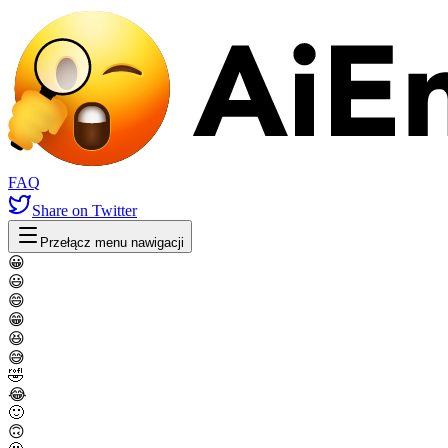
FAQ
Share
on Twitter
Przełącz menu nawigacji
😀
😃
😄
😁
😆
😅
🤣
😂
🙂
🙃