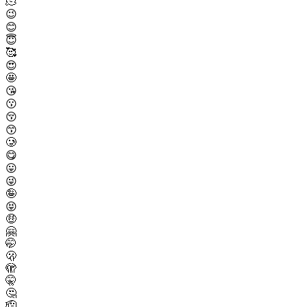
🫠
😉
😊
😇
🥰
😍
🤩
😘
😗
😚
😙
🥲
😋
😛
😜
🤪
😝
🤑
🤗
🤭
🫢
🫣
🤫
🤔
🫡