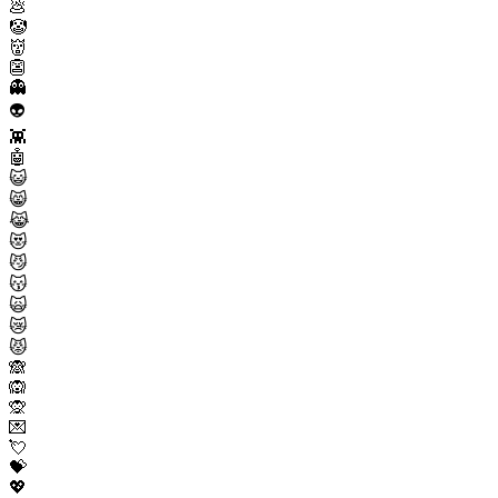
💩
🤡
👹
👺
👻
👽
👾
🤖
😺
😸
😹
😻
😼
😽
🙀
😿
😾
🙈
🙉
🙊
💌
💘
💝
💖