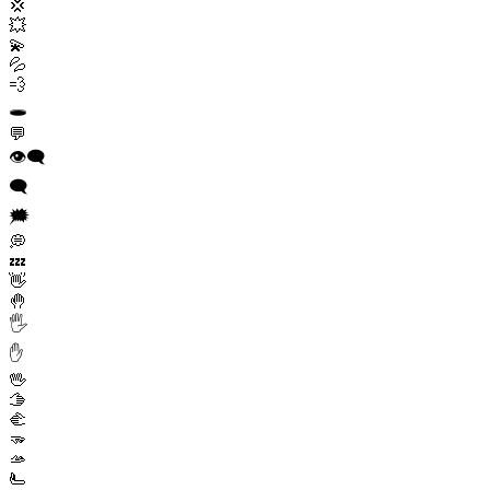
💢
💥
💫
💦
💨
🕳️
💬
👁️‍🗨️
🗨️
🗯️
💭
💤
👋
🤚
🖐️
✋
🖖
🫱
🫲
🫳
🫴
🫷