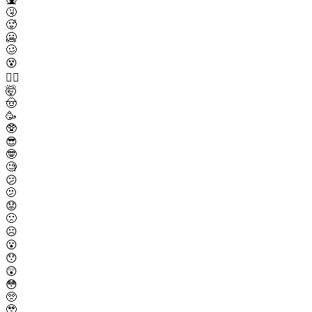
🤧
🥵
🥶
🥴
😵
😵‍💫
🤯
🤠
🥳
🥸
😎
🤓
🧐
😕
🫤
😟
🙁
☹️
😮
😯
😲
😳
🥺
🥹