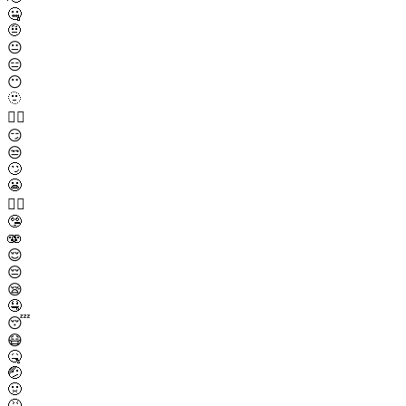
🤐
🤨
😐
😑
😶
🫥
😶‍🌫️
😏
😒
🙄
😬
😮‍💨
🤥
🫨
😌
😔
😪
🤤
😴
😷
🤒
🤕
🤢
🤮