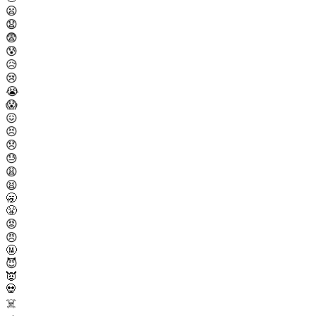
😦
😧
😨
😰
😥
😢
😭
😱
😖
😣
😞
😓
😩
😫
🥱
😤
😡
😠
🤬
😈
👿
💀
☠️