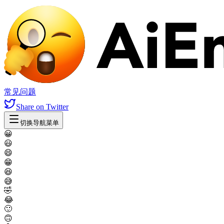
常见问题
Share
on Twitter
切换导航菜单
😀
😃
😄
😁
😆
😅
🤣
😂
🙂
🙃