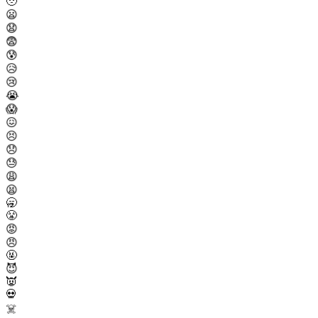
🥹
😦
😧
😨
😰
😥
😢
😭
😱
😖
😣
😞
😓
😩
😫
🥱
😤
😡
😠
🤬
😈
👿
💀
☠️