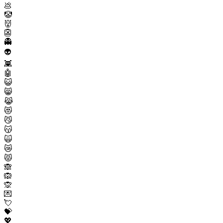
💩
🤡
👹
👺
👻
👽
👾
🤖
😺
😸
😹
😻
😼
😽
🙀
😿
😾
🙈
🙉
🙊
💌
💘
💝
💖