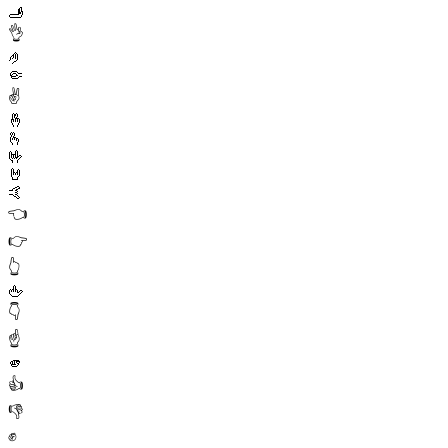
🫸
👌
🤌
🤏
✌️
🤞
🫰
🤟
🤘
🤙
👈
👉
👆
🖕
👇
☝️
🫵
👍
👎
✊