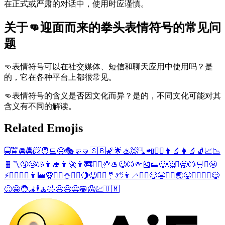
在正式或严肃的对话中，使用时应谨慎。
关于👊迎面而来的拳头表情符号的常见问
题
👊表情符号可以在社交媒体、短信和聊天应用中使用吗？是
的，它在各种平台上都很常见。
👊表情符号的含义是否因文化而异？是的，不同文化可能对其
含义有不同的解读。
Related Emojis
🚍
🚖
🚘
🚔
📨
🧑‍💻
🤤
🎭
🤛
🤜
🇸🇧
🌠
🌟
🚣
🧖
🫗
📲
👰‍♀️
👨‍🔬
👩‍🔬
🧦
📈
📉
🧬
〽️
🤧
😢
😿
👩‍🎓
👩‍🚀
👩‍🚒
🧍‍♀️
🥏
🥌
😉
😾
🤏
🎽
👟
😀
🤔
☹️
🥱
😺
🛒
♻️
😬
⚡
🙅‍♀️
🙆‍♀️
👩‍🏭
🧕
🏋️‍♀️
⛄
🚣‍♂️
🌖
😆
🚣‍♀️
🤵
🛀
👩‍🦯
👯‍♀️
😋
😭
⛹️‍♂️
🌏
😜
🧖‍♂️
🧖‍♀️
😅
😝
😁
🧑‍🦼
🕴️
🧘
🤣
😃
😄
😦
😸
😱
💹
🇺🇲