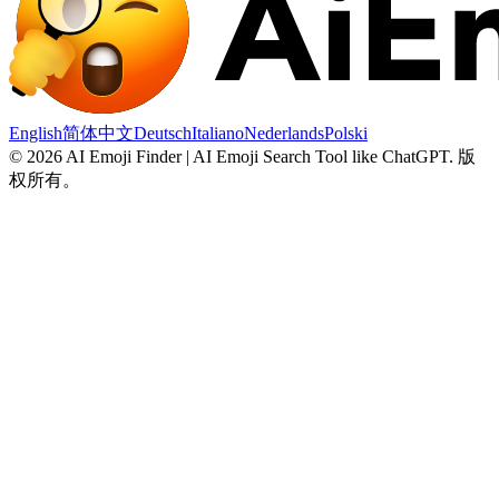
English
简体中文
Deutsch
Italiano
Nederlands
Polski
©
2026
AI Emoji Finder | AI Emoji Search Tool like ChatGPT
.
版
权所有。