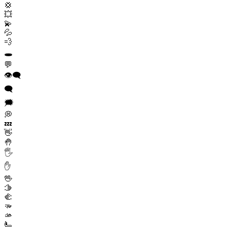
💢
💥
💫
💦
💨
🕳️
💬
👁️‍🗨️
🗨️
🗯️
💭
💤
👋
🤚
🖐️
✋
🖖
🫱
🫲
🫳
🫴
🫷