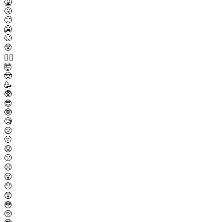
🤮
🤧
🥵
🥶
🥴
😵
😵‍💫
🤯
🤠
🥳
🥸
😎
🤓
🧐
😕
🫤
😟
🙁
☹️
😮
😯
😲
😳
🥺