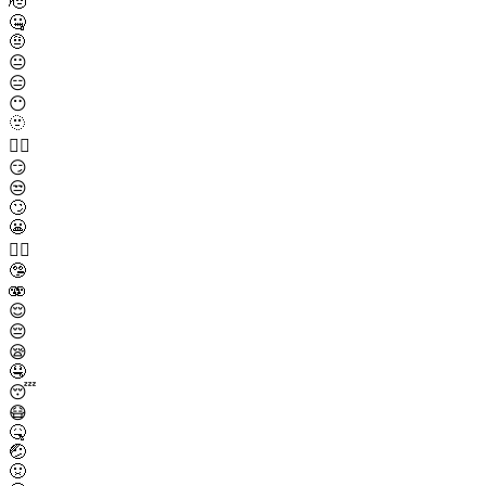
🫡
🤐
🤨
😐
😑
😶
🫥
😶‍🌫️
😏
😒
🙄
😬
😮‍💨
🤥
🫨
😌
😔
😪
🤤
😴
😷
🤒
🤕
🤢