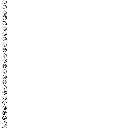
🫠
😉
😊
😇
🥰
😍
🤩
😘
😗
😚
😙
🥲
😋
😛
😜
🤪
😝
🤑
🤗
🤭
🫢
🫣
🤫
🤔