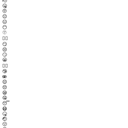
🫡
🤐
🤨
😐
😑
😶
🫥
😶‍🌫️
😏
😒
🙄
😬
😮‍💨
🤥
🫨
😌
😔
😪
🤤
😴
😷
🤒
🤕
🤢