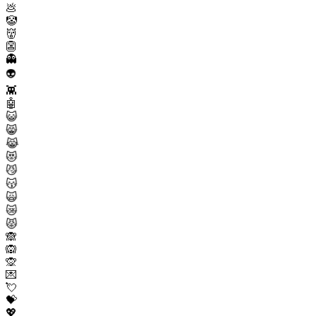
💩
🤡
👹
👺
👻
👽
👾
🤖
😺
😸
😹
😻
😼
😽
🙀
😿
😾
🙈
🙉
🙊
💌
💘
💝
💖