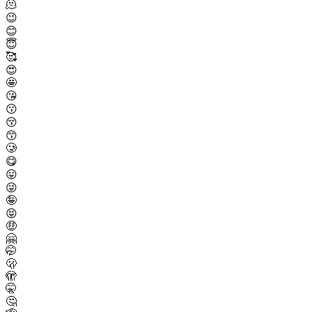
🫠
😉
😊
😇
🥰
😍
🤩
😘
😗
😚
😙
🥲
😋
😛
😜
🤪
😝
🤑
🤗
🤭
🫢
🫣
🤫
🤔