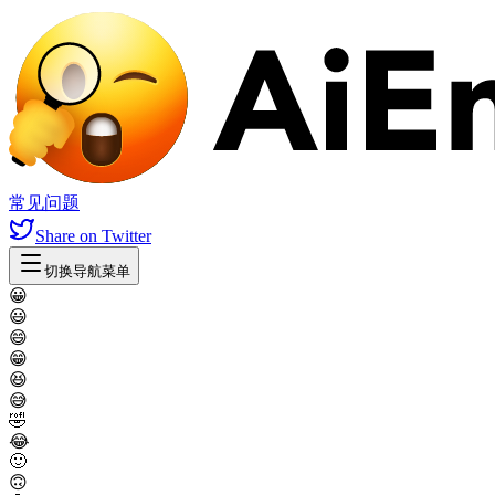
常见问题
Share
on Twitter
切换导航菜单
😀
😃
😄
😁
😆
😅
🤣
😂
🙂
🙃