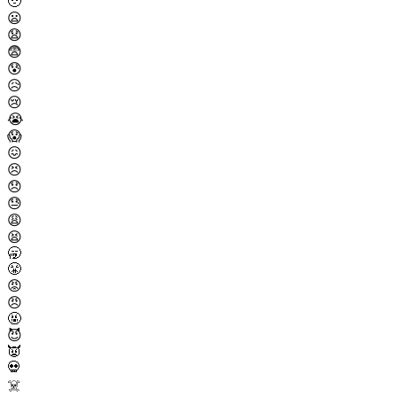
🥹
😦
😧
😨
😰
😥
😢
😭
😱
😖
😣
😞
😓
😩
😫
🥱
😤
😡
😠
🤬
😈
👿
💀
☠️