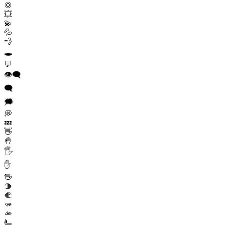
💢
💥
💫
💦
💨
🕳️
💬
👁️‍🗨️
🗨️
🗯️
💭
💤
👋
🤚
🖐️
✋
🖖
🫱
🫲
🫳
🫴
🫷