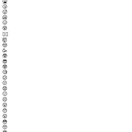
🤮
🤧
🥵
🥶
🥴
😵
😵‍💫
🤯
🤠
🥳
🥸
😎
🤓
🧐
😕
🫤
😟
🙁
☹️
😮
😯
😲
😳
🥺