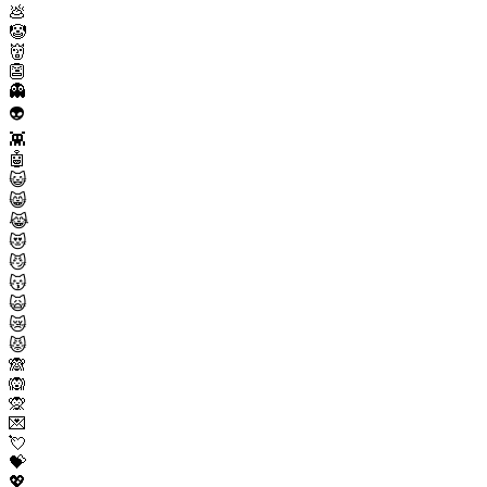
💩
🤡
👹
👺
👻
👽
👾
🤖
😺
😸
😹
😻
😼
😽
🙀
😿
😾
🙈
🙉
🙊
💌
💘
💝
💖