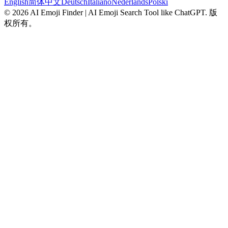
English
简体中文
Deutsch
Italiano
Nederlands
Polski
©
2026
AI Emoji Finder | AI Emoji Search Tool like ChatGPT
.
版
权所有。