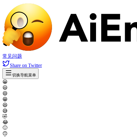
常见问题
Share
on Twitter
切换导航菜单
😀
😃
😄
😁
😆
😅
🤣
😂
🙂
🙃