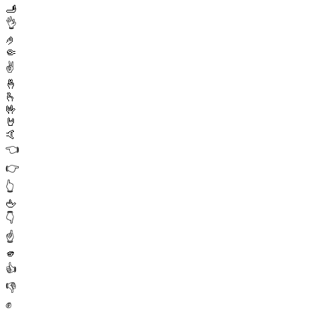
🫸
👌
🤌
🤏
✌️
🤞
🫰
🤟
🤘
🤙
👈
👉
👆
🖕
👇
☝️
🫵
👍
👎
✊