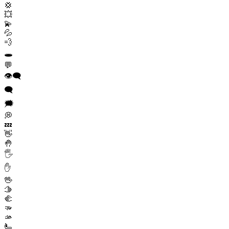
💢
💥
💫
💦
💨
🕳️
💬
👁️‍🗨️
🗨️
🗯️
💭
💤
👋
🤚
🖐️
✋
🖖
🫱
🫲
🫳
🫴
🫷