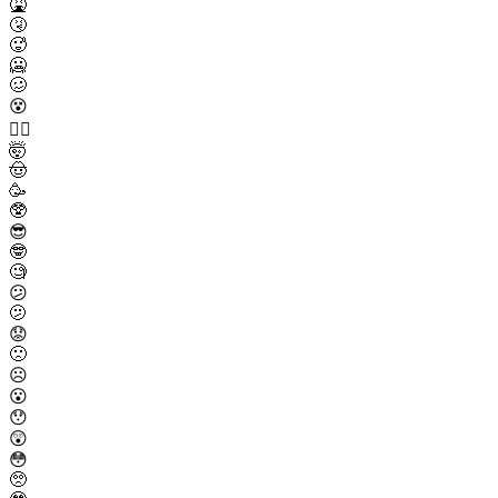
🤮
🤧
🥵
🥶
🥴
😵
😵‍💫
🤯
🤠
🥳
🥸
😎
🤓
🧐
😕
🫤
😟
🙁
☹️
😮
😯
😲
😳
🥺