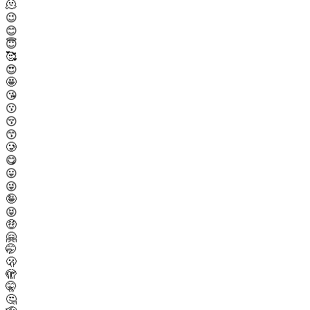
🫠
😉
😊
😇
🥰
😍
🤩
😘
😗
😚
😙
🥲
😋
😛
😜
🤪
😝
🤑
🤗
🤭
🫢
🫣
🤫
🤔