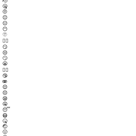
🫡
🤐
🤨
😐
😑
😶
🫥
😶‍🌫️
😏
😒
🙄
😬
😮‍💨
🤥
🫨
😌
😔
😪
🤤
😴
😷
🤒
🤕
🤢