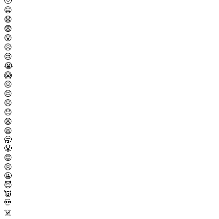
🥹
😦
😧
😨
😰
😥
😢
😭
😱
😖
😣
😞
😓
😩
😫
🥱
😤
😡
😠
🤬
😈
👿
💀
☠️