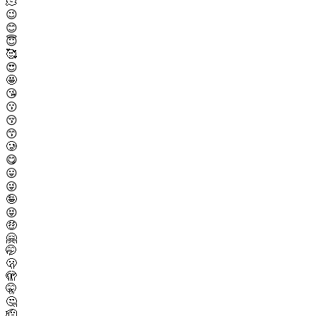
🫠
😉
😊
😇
🥰
😍
🤩
😘
😗
😚
😙
🥲
😋
😛
😜
🤪
😝
🤑
🤗
🤭
🫢
🫣
🤫
🤔
🫡