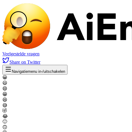
Veelgestelde vragen
Share
on Twitter
Navigatiemenu in-/uitschakelen
😀
😃
😄
😁
😆
😅
🤣
😂
🙂
🙃