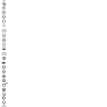
🤐
🤨
😐
😑
😶
🫥
😶‍🌫️
😏
😒
🙄
😬
😮‍💨
🤥
🫨
😌
😔
😪
🤤
😴
😷
🤒
🤕
🤢
🤮