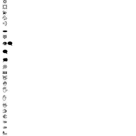
💢
💥
💫
💦
💨
🕳️
💬
👁️‍🗨️
🗨️
🗯️
💭
💤
👋
🤚
🖐️
✋
🖖
🫱
🫲
🫳
🫴
🫷