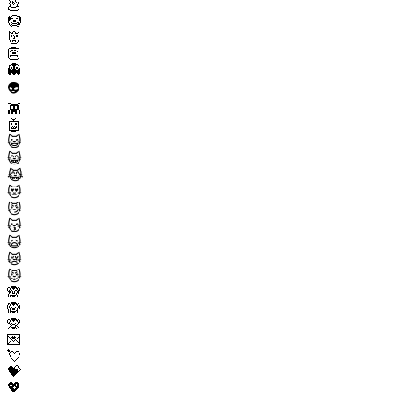
💩
🤡
👹
👺
👻
👽
👾
🤖
😺
😸
😹
😻
😼
😽
🙀
😿
😾
🙈
🙉
🙊
💌
💘
💝
💖