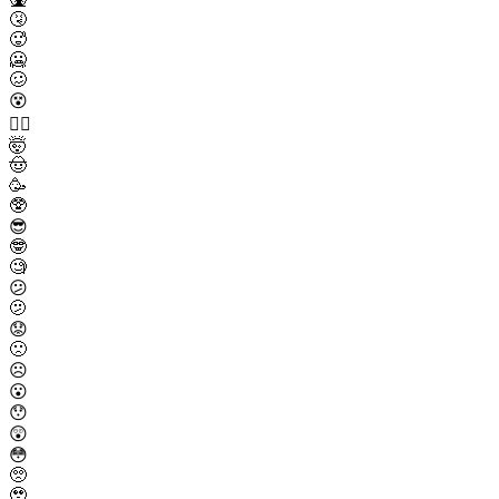
🤧
🥵
🥶
🥴
😵
😵‍💫
🤯
🤠
🥳
🥸
😎
🤓
🧐
😕
🫤
😟
🙁
☹️
😮
😯
😲
😳
🥺
🥹