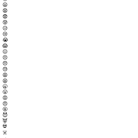
😦
😧
😨
😰
😥
😢
😭
😱
😖
😣
😞
😓
😩
😫
🥱
😤
😡
😠
🤬
😈
👿
💀
☠️