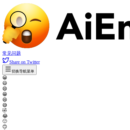
常见问题
Share
on Twitter
切换导航菜单
😀
😃
😄
😁
😆
😅
🤣
😂
🙂
🙃