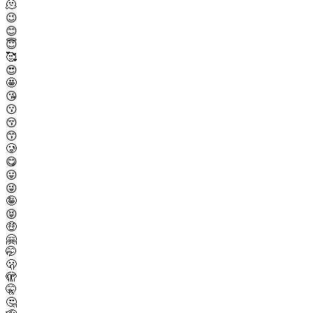
🫠
😉
😊
😇
🥰
😍
🤩
😘
😗
😚
😙
🥲
😋
😛
😜
🤪
😝
🤑
🤗
🤭
🫢
🫣
🤫
🤔