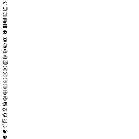
💩
🤡
👹
👺
👻
👽
👾
🤖
😺
😸
😹
😻
😼
😽
🙀
😿
😾
🙈
🙉
🙊
💌
💘
💝
💖