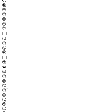
🫡
🤐
🤨
😐
😑
😶
🫥
😶‍🌫️
😏
😒
🙄
😬
😮‍💨
🤥
🫨
😌
😔
😪
🤤
😴
😷
🤒
🤕
🤢