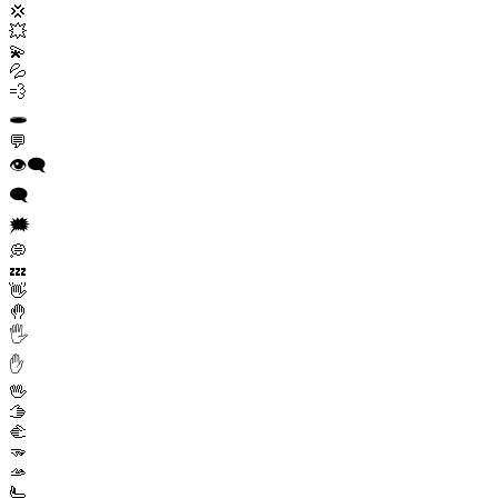
💢
💥
💫
💦
💨
🕳️
💬
👁️‍🗨️
🗨️
🗯️
💭
💤
👋
🤚
🖐️
✋
🖖
🫱
🫲
🫳
🫴
🫷