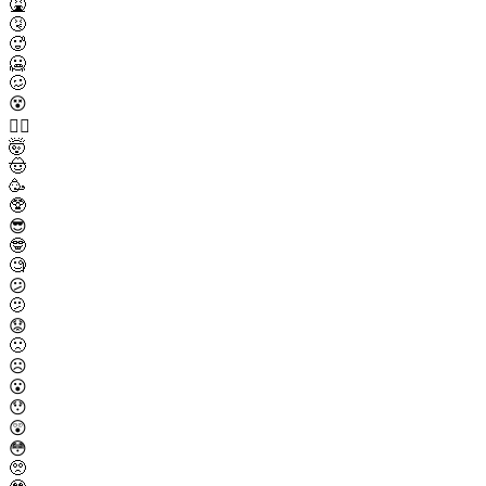
🤮
🤧
🥵
🥶
🥴
😵
😵‍💫
🤯
🤠
🥳
🥸
😎
🤓
🧐
😕
🫤
😟
🙁
☹️
😮
😯
😲
😳
🥺