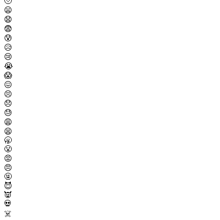
🥹
😦
😧
😨
😰
😥
😢
😭
😱
😖
😣
😞
😓
😩
😫
🥱
😤
😡
😠
🤬
😈
👿
💀
☠️