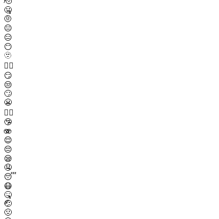
🫡
🤐
🤨
😐
😑
😶
🫥
😶‍🌫️
😏
😒
🙄
😬
😮‍💨
🤥
🫨
😌
😔
😪
🤤
😴
😷
🤒
🤕
🤢