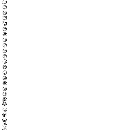
🫠
😉
😊
😇
🥰
😍
🤩
😘
😗
😚
😙
🥲
😋
😛
😜
🤪
😝
🤑
🤗
🤭
🫢
🫣
🤫
🤔