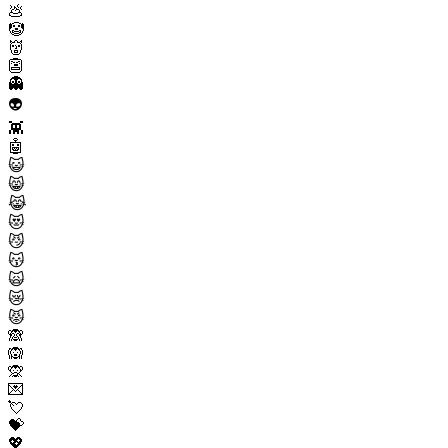
💩
🤡
👹
👺
👻
👽
👾
🤖
😺
😸
😹
😻
😼
😽
🙀
😿
😾
🙈
🙉
🙊
💌
💘
💝
💖