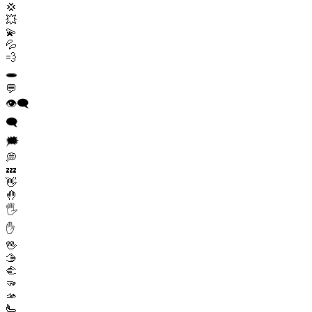
💢
💥
💫
💦
💨
🕳️
💬
👁️‍🗨️
🗨️
🗯️
💭
💤
👋
🤚
🖐️
✋
🖖
🫱
🫲
🫳
🫴
🫷