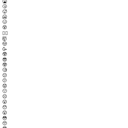
🤮
🤧
🥵
🥶
🥴
😵
😵‍💫
🤯
🤠
🥳
🥸
😎
🤓
🧐
😕
🫤
😟
🙁
☹️
😮
😯
😲
😳
🥺