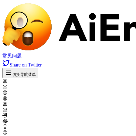
常见问题
Share
on Twitter
切换导航菜单
😀
😃
😄
😁
😆
😅
🤣
😂
🙂
🙃