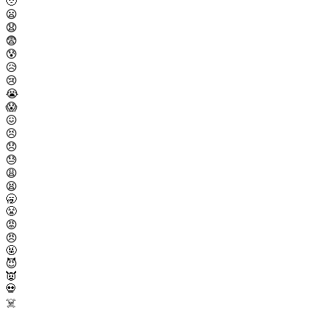
🥹
😦
😧
😨
😰
😥
😢
😭
😱
😖
😣
😞
😓
😩
😫
🥱
😤
😡
😠
🤬
😈
👿
💀
☠️