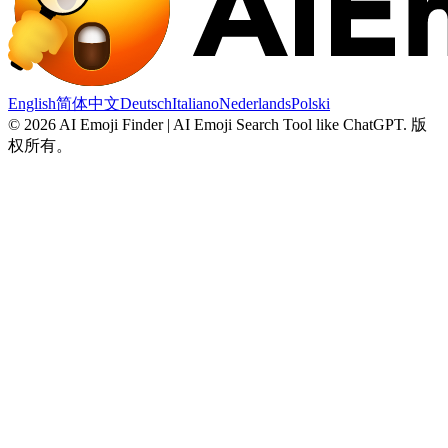
English
简体中文
Deutsch
Italiano
Nederlands
Polski
©
2026
AI Emoji Finder | AI Emoji Search Tool like ChatGPT
.
版
权所有。