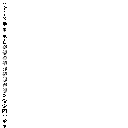
💩
🤡
👹
👺
👻
👽
👾
🤖
😺
😸
😹
😻
😼
😽
🙀
😿
😾
🙈
🙉
🙊
💌
💘
💝
💖