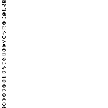
🤮
🤧
🥵
🥶
🥴
😵
😵‍💫
🤯
🤠
🥳
🥸
😎
🤓
🧐
😕
🫤
😟
🙁
☹️
😮
😯
😲
😳
🥺