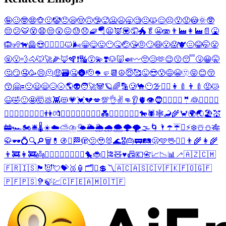
🤪
🥴
🤓
😨
🐵
🤢
🤡
😠
😪
🤠
🙃
🤥
🥵
🥶
😫
🥱
🧐
😐
🙀
😌
☹️
😯
😟
😳
🌞
🥸
😔
😕
🐯
😵
😧
😒
😲
😖
😓
😞
🧇
🪂
😦
👿
💟
🤦
🐲
🥬
😬
🫨
👨‍🏭
👩‍🏭
📄
🤮
🙉
🧏
🐕‍🦺
😍
🤦‍♂️
🤦‍♀️
🐱
🌬️
😁
😋
😛
😶
🤒
🤕
😘
🤨
🙄
😷
😮
😱
🐮
😑
😂
🤭
😤
🤬
😮‍💨
🐴
🐭
🚀
🌽
🦊
🪇
❗
🔣
😵‍💫
❣️
🐶
🐷
🍛
〰️
🥺
😢
🫶
😉
😗
😴
🤧
😀
🤫
🤔
😏
🤤
🥳
😣
🫠
🤑
🗃️
🤐
🌚
🫡
🪖
🤛
📆
☮️
😇
🥰
😜
😎
😰
😅
😭
🫥
😝
😊
😚
😙
🤗
🟰
🙁
😃
😄
😥
🌝
🌎
👽
🧑‍🚀
🐼
🪐
🌈
🔡
🥲
🐪
😶‍🌫️
❤️‍🔥
👩‍🍼
👨‍🍼
😡
😿
😆
🤣
🙂
🤩
🤯
💩
👾
😻
💗
💓
💔
💋
💯
👌
✌️
👊
👂
🫀
👁️
🧔
👨‍⚕️
👩‍⚕️
🤵
👰
👰‍♂️
👰‍♀️
🏃‍♂️
🏃‍♀️
🚵‍♂️
🚵‍♀️
👫
💏
👨‍❤️‍💋‍👨
👩‍❤️‍💋‍👩
💑
👨‍❤️‍👨
👩‍❤️‍👩
🐎
🕷️
🕸️
🦂
🌾
🦀
🌍
🌏
🏖️
💒
🚋
🏎️
🏍️
🛎️
🌡️
☀️
☁️
⛅
⛈️
🌤️
🌥️
🌦️
🌧️
🌨️
🌩️
🌪️
🌫️
🌀
🌂
☂️
☔
⛱️
⚡
❄️
☃️
⛄
🎋
🥋
🕶️
💍
🔍
🔎
🗑️
💊
🚯
♻️
🏁
🫣
🫤
🥹
🐰
🌊
🎖️
🎂
🚃
🛤️
🫢
🩵
🖖
🧏‍♂️
👨‍🌾
👩‍🌾
👨‍🚒
👩‍🚒
👼
🧙‍♂️
🧙‍♀️
🧚‍♂️
🧚‍♀️
🐤
🐞
⏰
🎏
🧸
♥️
📠
💶
📇
📈
📉
📊
🦯
🇦🇿
🇨🇲
🇫🇷
🇮🇸
🏴󠁧󠁢󠁷󠁬󠁳󠁿
😈
💘
💝
🥉
🏮
🗂️
☪️
💲
〽️
🇦🇨
🇦🇸
🇨🇻
🇫🇰
🇫🇴
🇬🇫
🇵🇫
🇵🇸
🦻
🍃
💹
🇨🇫
🇪🇦
🇲🇴
🇹🇫