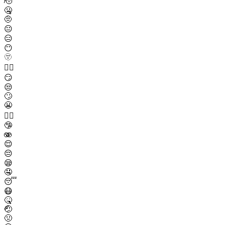
🫡
🤐
🤨
😐
😑
😶
🫥
😶‍🌫️
😏
😒
🙄
😬
😮‍💨
🤥
🫨
😌
😔
😪
🤤
😴
😷
🤒
🤕
🤢