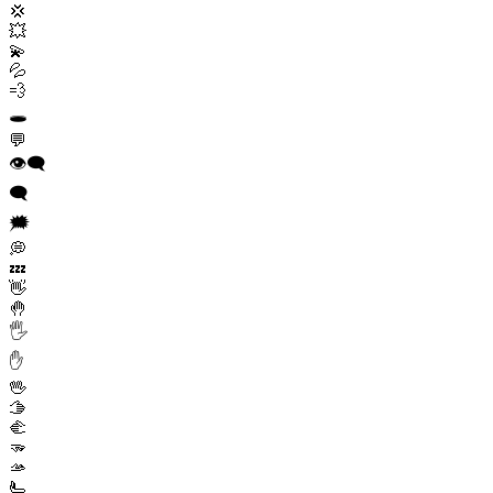
💢
💥
💫
💦
💨
🕳️
💬
👁️‍🗨️
🗨️
🗯️
💭
💤
👋
🤚
🖐️
✋
🖖
🫱
🫲
🫳
🫴
🫷