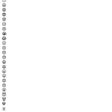
🥹
😦
😧
😨
😰
😥
😢
😭
😱
😖
😣
😞
😓
😩
😫
🥱
😤
😡
😠
🤬
😈
👿
💀
☠️