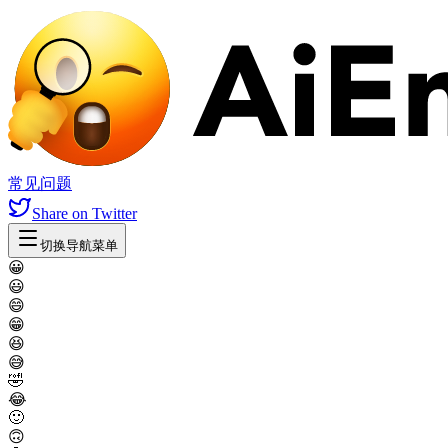
常见问题
Share
on Twitter
切换导航菜单
😀
😃
😄
😁
😆
😅
🤣
😂
🙂
🙃