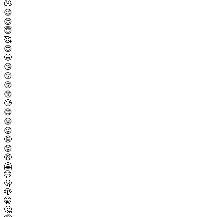
🫠
😉
😊
😇
🥰
😍
🤩
😘
😗
😚
😙
🥲
😋
😛
😜
🤪
😝
🤑
🤗
🤭
🫢
🫣
🤫
🤔