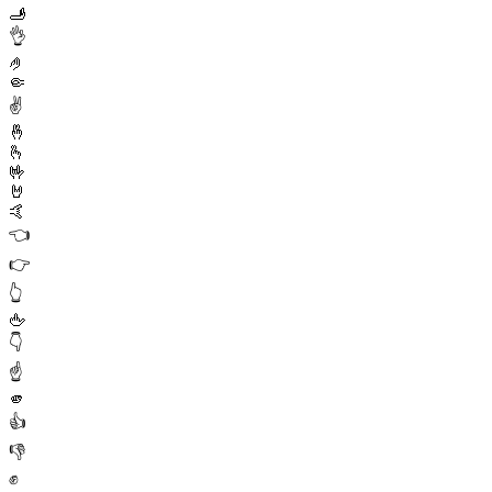
🫸
👌
🤌
🤏
✌️
🤞
🫰
🤟
🤘
🤙
👈
👉
👆
🖕
👇
☝️
🫵
👍
👎
✊