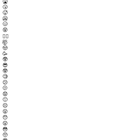
🤮
🤧
🥵
🥶
🥴
😵
😵‍💫
🤯
🤠
🥳
🥸
😎
🤓
🧐
😕
🫤
😟
🙁
☹️
😮
😯
😲
😳
🥺