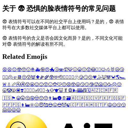
关于 😨 恐惧的脸表情符号的常见问题
😨 表情符号可以在不同的社交平台上使用吗？是的，😨 表情
符号在大多数社交媒体平台上都可以使用。
😨 表情符号的含义是否会因文化而异？是的，不同文化可能
对😨 表情符号的解读有所不同。
Related Emojis
😩
😫
😐
🤓
🥺
🤢
🧆
🚑
🤪
😠
🐲
🤧
🫨
🤦
🐯
😣
😁
😔
😟
😳
🤦‍♂️
🐱
🐴
🐰
😪
😴
🤦‍♀️
🫠
🤛
📆
😒
😰
👿
🐥
🌽
🌾
🥸
🫶
🫡
❤️‍🔥
🧑‍🍼
🫥
🥲
🙄
🫤
💗
🤹
🦊
🐼
🦀
🌎
🏎️
🚨
💧
📏
🚰
🚱
😡
😬
😌
😕
😯
😖
🐵
🐭
🙃
😧
😲
😉
😗
😏
🤥
🥵
🥶
🥴
🥳
☹️
😢
🥱
🤡
🙀
💟
❣️
🧔‍♂️
🧔‍♀️
🧏
🧏‍♂️
🤺
🐶
🐮
🐷
🥬
🎡
🌬️
🎰
📠
🗓️
🇦🇿
🇨🇲
🇫🇷
🇮🇸
🏴󠁧󠁢󠁷󠁬󠁳󠁿
😀
🤫
🤔
🤤
🤠
😞
😓
👨‍🏭
🌚
📄
🗃️
🇦🇨
🇦🇸
🇨🇻
🇫🇰
🇫🇴
🇬🇫
🇵🇫
🇵🇸
👩‍🏭
🌞
😑
😇
🥰
😍
😜
😎
😈
🍃
🇨🇫
🇪🇦
🇲🇴
🇹🇫
😅
😊
😚
😙
🤗
😦
😃
😄