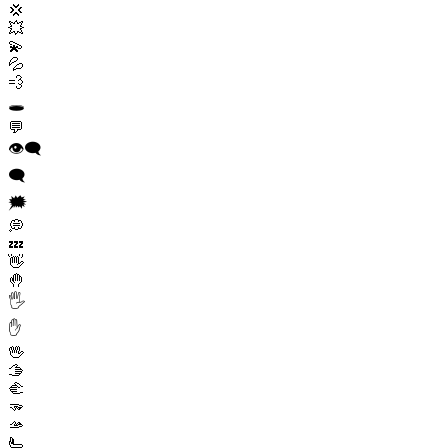
💢
💥
💫
💦
💨
🕳️
💬
👁️‍🗨️
🗨️
🗯️
💭
💤
👋
🤚
🖐️
✋
🖖
🫱
🫲
🫳
🫴
🫷