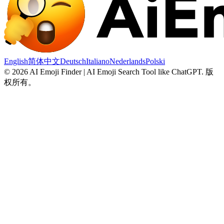
English
简体中文
Deutsch
Italiano
Nederlands
Polski
©
2026
AI Emoji Finder | AI Emoji Search Tool like ChatGPT
.
版
权所有。