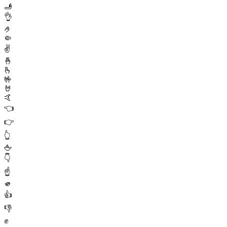
🫸
👌
🤌
🤏
✌️
🤞
🫰
🤟
🤘
🤙
👈
👉
👆
🖕
👇
☝️
🫵
👍
👎
✊