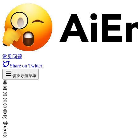
常见问题
Share
on Twitter
切换导航菜单
😀
😃
😄
😁
😆
😅
🤣
😂
🙂
🙃