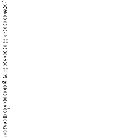
🫡
🤐
🤨
😐
😑
😶
🫥
😶‍🌫️
😏
😒
🙄
😬
😮‍💨
🤥
🫨
😌
😔
😪
🤤
😴
😷
🤒
🤕
🤢