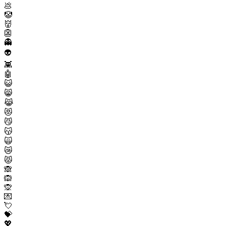
💩
🤡
👹
👺
👻
👽
👾
🤖
😺
😸
😹
😻
😼
😽
🙀
😿
😾
🙈
🙉
🙊
💌
💘
💝
💖