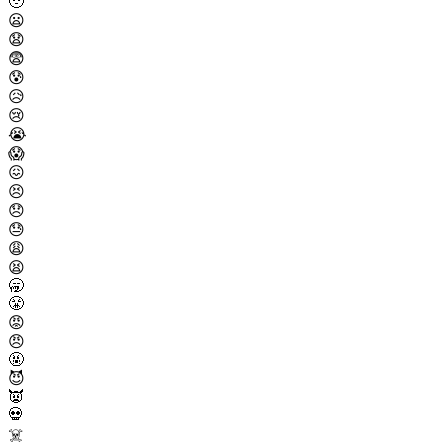
🥹
😦
😧
😨
😰
😥
😢
😭
😱
😖
😣
😞
😓
😩
😫
🥱
😤
😡
😠
🤬
😈
👿
💀
☠️