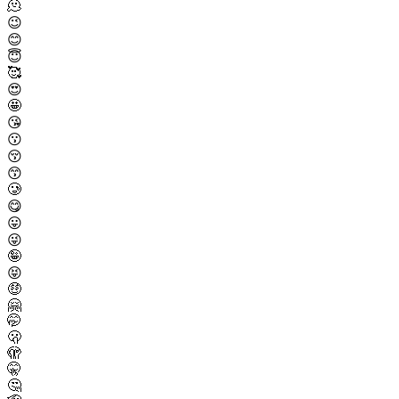
🫠
😉
😊
😇
🥰
😍
🤩
😘
😗
😚
😙
🥲
😋
😛
😜
🤪
😝
🤑
🤗
🤭
🫢
🫣
🤫
🤔