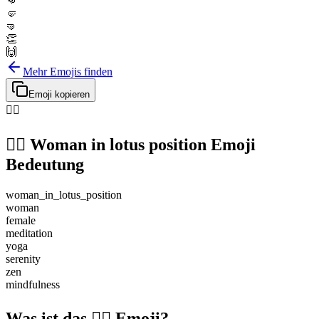
👊
🤛
🤜
👏
🙌
Mehr Emojis finden
Emoji kopieren
🧘‍♀️
🧘‍♀️
Woman in lotus position
Emoji
Bedeutung
woman_in_lotus_position
woman
female
meditation
yoga
serenity
zen
mindfulness
Was ist das 🧘‍♀️ Emoji?