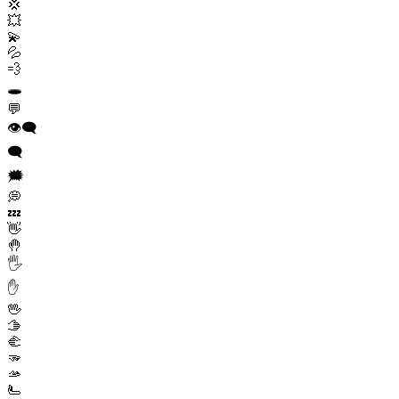
💢
💥
💫
💦
💨
🕳️
💬
👁️‍🗨️
🗨️
🗯️
💭
💤
👋
🤚
🖐️
✋
🖖
🫱
🫲
🫳
🫴
🫷