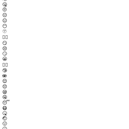
🤐
🤨
😐
😑
😶
🫥
😶‍🌫️
😏
😒
🙄
😬
😮‍💨
🤥
🫨
😌
😔
😪
🤤
😴
😷
🤒
🤕
🤢
🤮