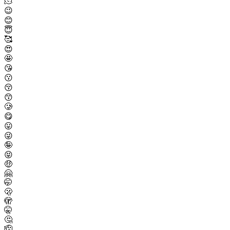
🫠
😉
😊
😇
🥰
😍
🤩
😘
😗
😚
😙
🥲
😋
😛
😜
🤪
😝
🤑
🤗
🤭
🫢
🫣
🤫
🤔
🫡