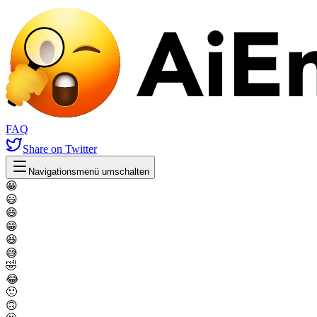
FAQ
Share
on Twitter
Navigationsmenü umschalten
😀
😃
😄
😁
😆
😅
🤣
😂
🙂
🙃