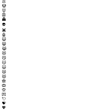
💩
🤡
👹
👺
👻
👽
👾
🤖
😺
😸
😹
😻
😼
😽
🙀
😿
😾
🙈
🙉
🙊
💌
💘
💝
💖