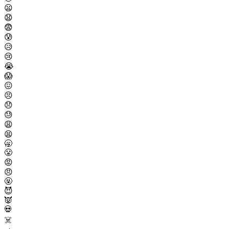
😦
😧
😨
😰
😥
😢
😭
😱
😖
😣
😞
😓
😩
😫
🥱
😤
😡
😠
🤬
😈
👿
💀
☠️