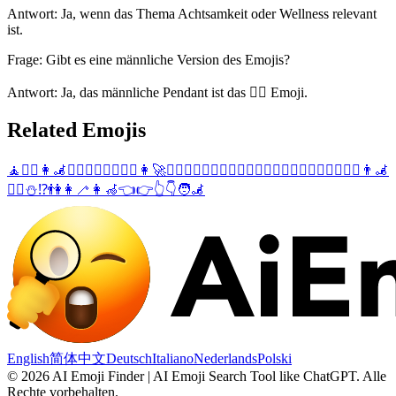
Antwort: Ja, wenn das Thema Achtsamkeit oder Wellness relevant
ist.
Frage: Gibt es eine männliche Version des Emojis?
Antwort: Ja, das männliche Pendant ist das 🧘‍♂️ Emoji.
Related Emojis
🧘
🧘‍♂️
👩‍🦼
👷‍♀️
🙎‍♀️
🤵‍♀️
🤵‍♂️
👩‍🚀
🙅‍♀️
🙆‍♀️
💁‍♀️
👩‍⚕️
👮‍♀️
👷‍♂️
💆‍♀️
💇‍♀️
⛹️‍♀️
🏋️‍♀️
🚵‍♀️
👨‍🦼
🧖‍♀️
⛄
⁉️
👫
👩‍🦯
👩‍🦽
👈
👉
👆
👇
🧑‍🦼
English
简体中文
Deutsch
Italiano
Nederlands
Polski
©
2026
AI Emoji Finder | AI Emoji Search Tool like ChatGPT
.
Alle
Rechte vorbehalten.