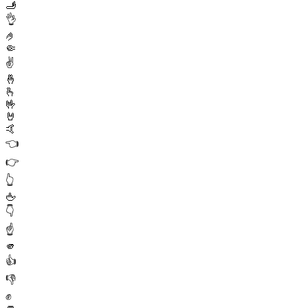
🫸
👌
🤌
🤏
✌️
🤞
🫰
🤟
🤘
🤙
👈
👉
👆
🖕
👇
☝️
🫵
👍
👎
✊