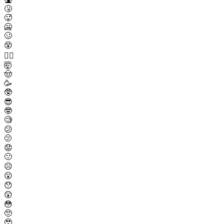
🤧
🥵
🥶
🥴
😵
😵‍💫
🤯
🤠
🥳
🥸
😎
🤓
🧐
😕
🫤
😟
🙁
☹️
😮
😯
😲
😳
🥺
🥹