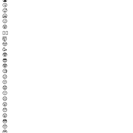
🤧
🥵
🥶
🥴
😵
😵‍💫
🤯
🤠
🥳
🥸
😎
🤓
🧐
😕
🫤
😟
🙁
☹️
😮
😯
😲
😳
🥺
🥹