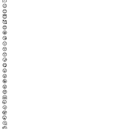
🫠
😉
😊
😇
🥰
😍
🤩
😘
😗
😚
😙
🥲
😋
😛
😜
🤪
😝
🤑
🤗
🤭
🫢
🫣
🤫
🤔
🫡