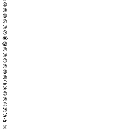
😦
😧
😨
😰
😥
😢
😭
😱
😖
😣
😞
😓
😩
😫
🥱
😤
😡
😠
🤬
😈
👿
💀
☠️