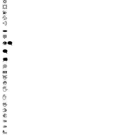
💢
💥
💫
💦
💨
🕳️
💬
👁️‍🗨️
🗨️
🗯️
💭
💤
👋
🤚
🖐️
✋
🖖
🫱
🫲
🫳
🫴
🫷