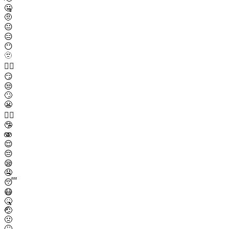
🤐
🤨
😐
😑
😶
🫥
😶‍🌫️
😏
😒
🙄
😬
😮‍💨
🤥
🫨
😌
😔
😪
🤤
😴
😷
🤒
🤕
🤢
🤮