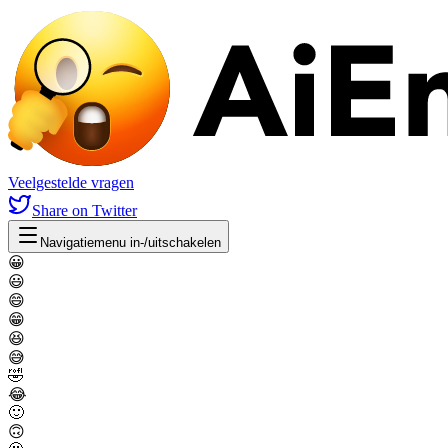
Veelgestelde vragen
Share
on Twitter
Navigatiemenu in-/uitschakelen
😀
😃
😄
😁
😆
😅
🤣
😂
🙂
🙃