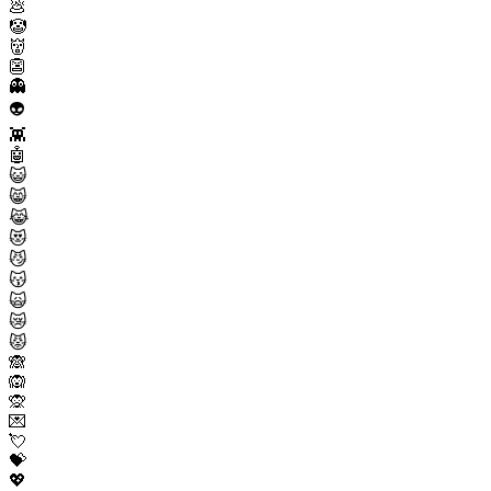
💩
🤡
👹
👺
👻
👽
👾
🤖
😺
😸
😹
😻
😼
😽
🙀
😿
😾
🙈
🙉
🙊
💌
💘
💝
💖