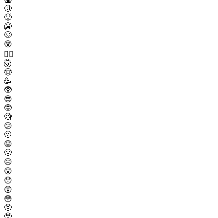
🤧
🥵
🥶
🥴
😵
😵‍💫
🤯
🤠
🥳
🥸
😎
🤓
🧐
😕
🫤
😟
🙁
☹️
😮
😯
😲
😳
🥺
🥹