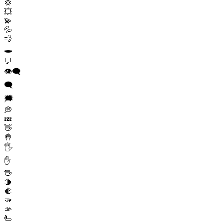
💢
💥
💫
💦
💨
🕳️
💬
👁️‍🗨️
🗨️
🗯️
💭
💤
👋
🤚
🖐️
✋
🖖
🫱
🫲
🫳
🫴
🫷