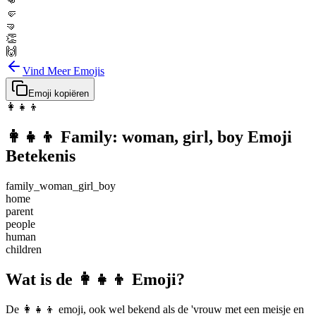
👊
🤛
🤜
👏
🙌
Vind Meer Emojis
Emoji kopiëren
👩‍👧‍👦
👩‍👧‍👦
Family: woman, girl, boy
Emoji
Betekenis
family_woman_girl_boy
home
parent
people
human
children
Wat is de 👩‍👧‍👦 Emoji?
De 👩‍👧‍👦 emoji, ook wel bekend als de 'vrouw met een meisje en