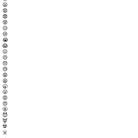
😦
😧
😨
😰
😥
😢
😭
😱
😖
😣
😞
😓
😩
😫
🥱
😤
😡
😠
🤬
😈
👿
💀
☠️