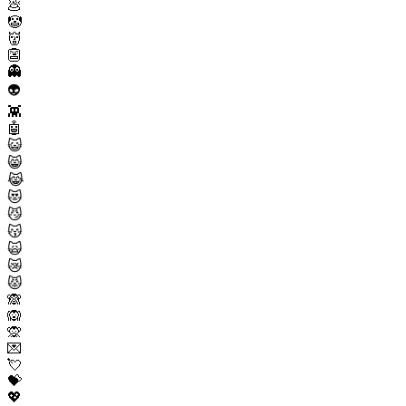
💩
🤡
👹
👺
👻
👽
👾
🤖
😺
😸
😹
😻
😼
😽
🙀
😿
😾
🙈
🙉
🙊
💌
💘
💝
💖