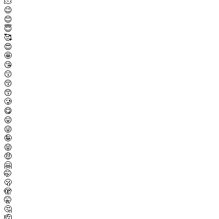
🫠
😉
😊
😇
🥰
😍
🤩
😘
😗
😚
😙
🥲
😋
😛
😜
🤪
😝
🤑
🤗
🤭
🫢
🫣
🤫
🤔
🫡