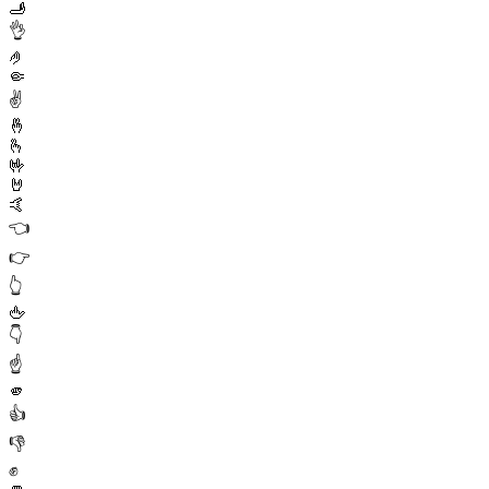
🫸
👌
🤌
🤏
✌️
🤞
🫰
🤟
🤘
🤙
👈
👉
👆
🖕
👇
☝️
🫵
👍
👎
✊