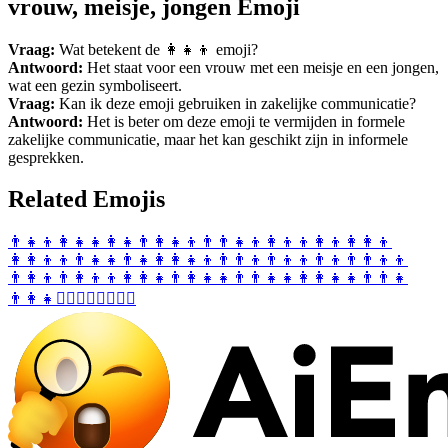
vrouw, meisje, jongen Emoji
Vraag:
Wat betekent de 👩‍👧‍👦 emoji?
Antwoord:
Het staat voor een vrouw met een meisje en een jongen,
wat een gezin symboliseert.
Vraag:
Kan ik deze emoji gebruiken in zakelijke communicatie?
Antwoord:
Het is beter om deze emoji te vermijden in formele
zakelijke communicatie, maar het kan geschikt zijn in informele
gesprekken.
Related Emojis
👨‍👧‍👦
👩‍👧‍👧
👩‍👧
👨‍👩‍👧‍👦
👨‍👨‍👧‍👦
👩‍👦‍👦
👩‍👦
👩‍👩‍👦
👩‍👩‍👦‍👦
👨‍👧‍👧
👨‍👧
👩‍👩‍👧‍👦
👨‍👨‍👦
👨‍👦‍👦
👨‍👦
👨‍👨‍👦‍👦
👨‍👩‍👦
👨‍👩‍👦‍👦
👩‍👩‍👧
👨‍👩‍👧‍👧
👨‍👨‍👧‍👧
👩‍👩‍👧‍👧
👨‍👨‍👧
👨‍👩‍👧
👩‍❤️‍💋‍👩
👩‍❤️‍💋‍👨