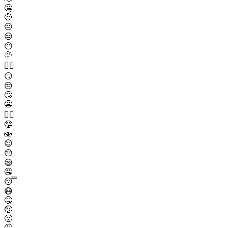
🤐
🤨
😐
😑
😶
🫥
😶‍🌫️
😏
😒
🙄
😬
😮‍💨
🤥
🫨
😌
😔
😪
🤤
😴
😷
🤒
🤕
🤢
🤮