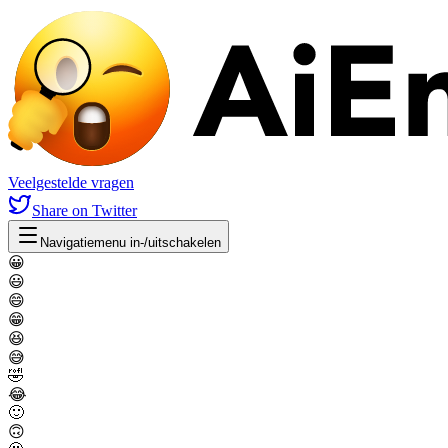
Veelgestelde vragen
Share
on Twitter
Navigatiemenu in-/uitschakelen
😀
😃
😄
😁
😆
😅
🤣
😂
🙂
🙃