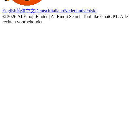
English
简体中文
Deutsch
Italiano
Nederlands
Polski
©
2026
AI Emoji Finder | AI Emoji Search Tool like ChatGPT
.
Alle
rechten voorbehouden.