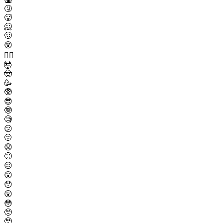
🤧
🥵
🥶
🥴
😵
😵‍💫
🤯
🤠
🥳
🥸
😎
🤓
🧐
😕
🫤
😟
🙁
☹️
😮
😯
😲
😳
🥺
🥹