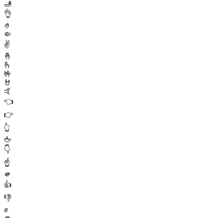
🫸
👌
🤌
🤏
✌️
🤞
🫰
🤟
🤘
🤙
👈
👉
👆
🖕
👇
☝️
🫵
👍
👎
✊