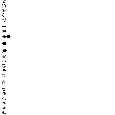
💢
💥
💫
💦
💨
🕳️
💬
👁️‍🗨️
🗨️
🗯️
💭
💤
👋
🤚
🖐️
✋
🖖
🫱
🫲
🫳
🫴
🫷