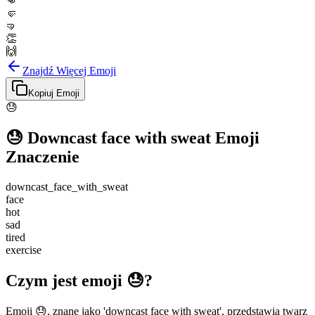
👊
🤛
🤜
👏
🙌
Znajdź Więcej Emoji
Kopiuj Emoji
😓
😓
Downcast face with sweat
Emoji
Znaczenie
downcast_face_with_sweat
face
hot
sad
tired
exercise
Czym jest emoji 😓?
Emoji 😓, znane jako 'downcast face with sweat', przedstawia twarz