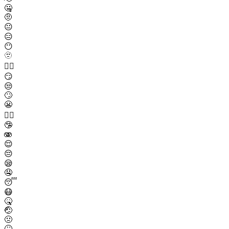
🤐
🤨
😐
😑
😶
🫥
😶‍🌫️
😏
😒
🙄
😬
😮‍💨
🤥
🫨
😌
😔
😪
🤤
😴
😷
🤒
🤕
🤢
🤮