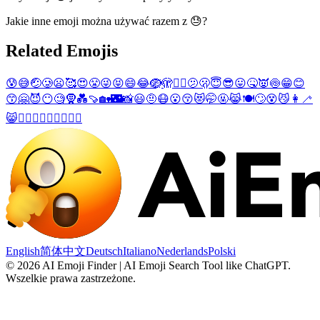
Jakie inne emoji można używać razem z 😓?
Related Emojis
😰
😅
🤕
🥲
😦
🥰
😍
😤
😜
😝
😄
😂
🪺
🫣
😵‍💫
🫤
🫢
😇
😎
😛
🤒
👿
🍥
😁
😊
😙
🤗
😈
😶
🧐
🧕
💑
🍠
🏡
🌃
📸
😃
🤨
😷
😮
😚
😻
🤭
🤬
😹
🍽️
🙄
😵
😼
👩‍🦯
😸
👩‍❤️‍👨
👨‍❤️‍👨
👩‍❤️‍👩
English
简体中文
Deutsch
Italiano
Nederlands
Polski
©
2026
AI Emoji Finder | AI Emoji Search Tool like ChatGPT
.
Wszelkie prawa zastrzeżone.