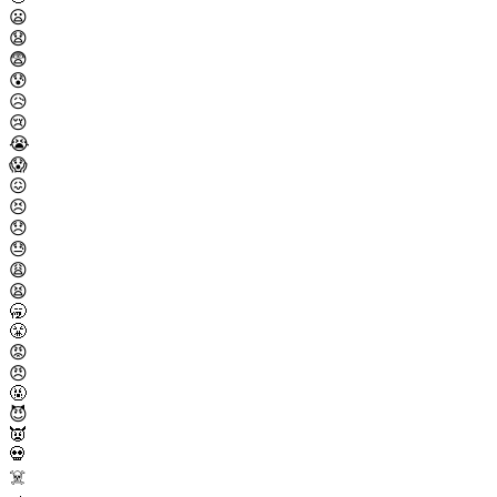
😦
😧
😨
😰
😥
😢
😭
😱
😖
😣
😞
😓
😩
😫
🥱
😤
😡
😠
🤬
😈
👿
💀
☠️