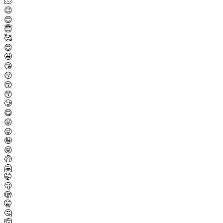
🫠
😉
😊
😇
🥰
😍
🤩
😘
😗
😚
😙
🥲
😋
😛
😜
🤪
😝
🤑
🤗
🤭
🫢
🫣
🤫
🤔
🫡