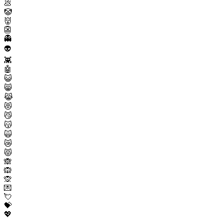
💩
🤡
👹
👺
👻
👽
👾
🤖
😺
😸
😹
😻
😼
😽
🙀
😿
😾
🙈
🙉
🙊
💌
💘
💝
💖