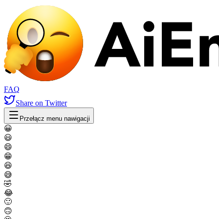
FAQ
Share
on Twitter
Przełącz menu nawigacji
😀
😃
😄
😁
😆
😅
🤣
😂
🙂
🙃