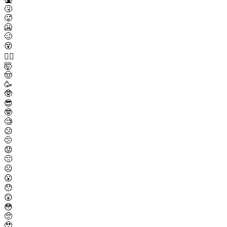
🤧
🥵
🥶
🥴
😵
😵‍💫
🤯
🤠
🥳
🥸
😎
🤓
🧐
😕
🫤
😟
🙁
☹️
😮
😯
😲
😳
🥺
🥹