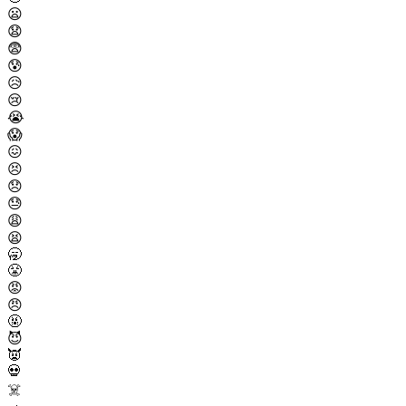
😦
😧
😨
😰
😥
😢
😭
😱
😖
😣
😞
😓
😩
😫
🥱
😤
😡
😠
🤬
😈
👿
💀
☠️