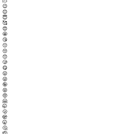
🫠
😉
😊
😇
🥰
😍
🤩
😘
😗
😚
😙
🥲
😋
😛
😜
🤪
😝
🤑
🤗
🤭
🫢
🫣
🤫
🤔
🫡