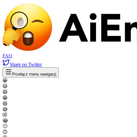
FAQ
Share
on Twitter
Przełącz menu nawigacji
😀
😃
😄
😁
😆
😅
🤣
😂
🙂
🙃