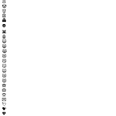
💩
🤡
👹
👺
👻
👽
👾
🤖
😺
😸
😹
😻
😼
😽
🙀
😿
😾
🙈
🙉
🙊
💌
💘
💝
💖