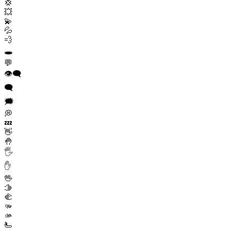
💢
💥
💫
💦
💨
🕳️
💬
👁️‍🗨️
🗨️
🗯️
💭
💤
👋
🤚
🖐️
✋
🖖
🫱
🫲
🫳
🫴
🫷