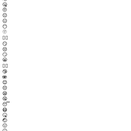
🤐
🤨
😐
😑
😶
🫥
😶‍🌫️
😏
😒
🙄
😬
😮‍💨
🤥
🫨
😌
😔
😪
🤤
😴
😷
🤒
🤕
🤢
🤮