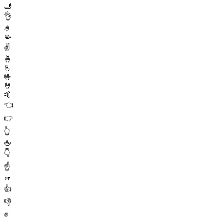
🫸
👌
🤌
🤏
✌️
🤞
🫰
🤟
🤘
🤙
👈
👉
👆
🖕
👇
☝️
🫵
👍
👎
✊