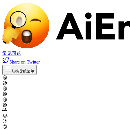
常见问题
Share
on Twitter
切换导航菜单
😀
😃
😄
😁
😆
😅
🤣
😂
🙂
🙃