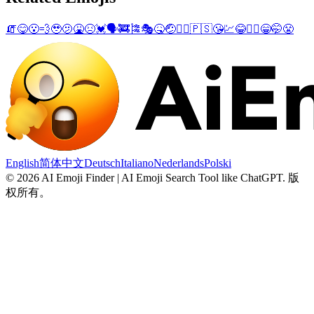
🧯
😋
😮‍💨
🥹
🫤
🤮
😣
💓
🗣️
🚒
🎏
🎭
🤒
🤕
👳‍♂️
🇵🇸
😘
💹
😂
🤽‍♂️
😁
🤭
😤
English
简体中文
Deutsch
Italiano
Nederlands
Polski
©
2026
AI Emoji Finder | AI Emoji Search Tool like ChatGPT
.
版
权所有。