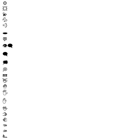
💢
💥
💫
💦
💨
🕳️
💬
👁️‍🗨️
🗨️
🗯️
💭
💤
👋
🤚
🖐️
✋
🖖
🫱
🫲
🫳
🫴
🫷