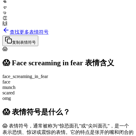
👊
🤛
🤜
👏
🙌
查找更多表情符号
复制表情符号
😱
😱
Face screaming in fear
表情含义
face_screaming_in_fear
face
munch
scared
omg
😱 表情符号是什么？
😱 表情符号，通常被称为“惊恐面孔”或“尖叫面孔”，是一个
表示恐惧、惊讶或震惊的表情。它的特点是张开的嘴和闭合的