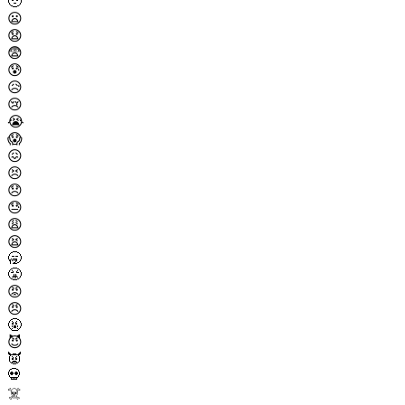
🥹
😦
😧
😨
😰
😥
😢
😭
😱
😖
😣
😞
😓
😩
😫
🥱
😤
😡
😠
🤬
😈
👿
💀
☠️