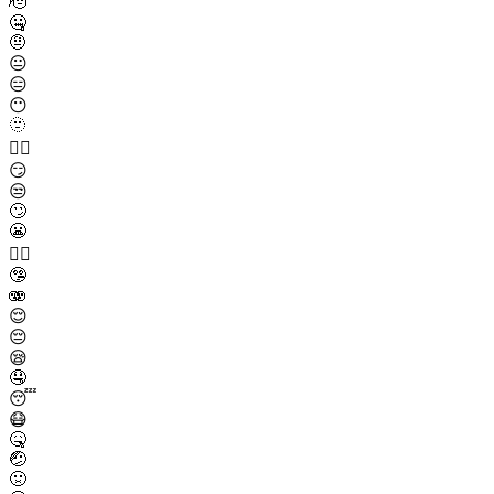
🫡
🤐
🤨
😐
😑
😶
🫥
😶‍🌫️
😏
😒
🙄
😬
😮‍💨
🤥
🫨
😌
😔
😪
🤤
😴
😷
🤒
🤕
🤢