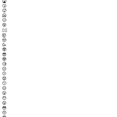
🤮
🤧
🥵
🥶
🥴
😵
😵‍💫
🤯
🤠
🥳
🥸
😎
🤓
🧐
😕
🫤
😟
🙁
☹️
😮
😯
😲
😳
🥺