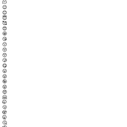
🫠
😉
😊
😇
🥰
😍
🤩
😘
😗
😚
😙
🥲
😋
😛
😜
🤪
😝
🤑
🤗
🤭
🫢
🫣
🤫
🤔