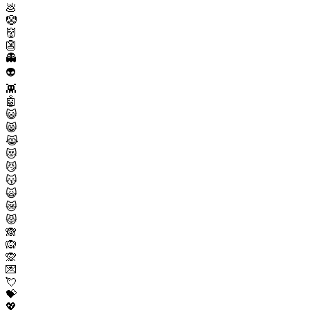
💩
🤡
👹
👺
👻
👽
👾
🤖
😺
😸
😹
😻
😼
😽
🙀
😿
😾
🙈
🙉
🙊
💌
💘
💝
💖