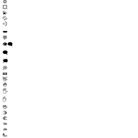
💢
💥
💫
💦
💨
🕳️
💬
👁️‍🗨️
🗨️
🗯️
💭
💤
👋
🤚
🖐️
✋
🖖
🫱
🫲
🫳
🫴
🫷