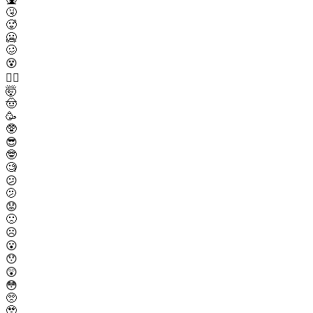
🤧
🥵
🥶
🥴
😵
😵‍💫
🤯
🤠
🥳
🥸
😎
🤓
🧐
😕
🫤
😟
🙁
☹️
😮
😯
😲
😳
🥺
🥹