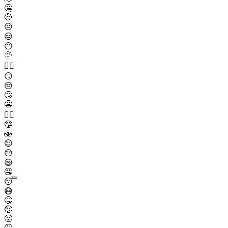
🤐
🤨
😐
😑
😶
🫥
😶‍🌫️
😏
😒
🙄
😬
😮‍💨
🤥
🫨
😌
😔
😪
🤤
😴
😷
🤒
🤕
🤢
🤮