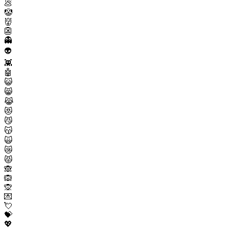
💩
🤡
👹
👺
👻
👽
👾
🤖
😺
😸
😹
😻
😼
😽
🙀
😿
😾
🙈
🙉
🙊
💌
💘
💝
💖