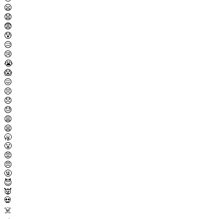
😦
😧
😨
😰
😥
😢
😭
😱
😖
😣
😞
😓
😩
😫
🥱
😤
😡
😠
🤬
😈
👿
💀
☠️