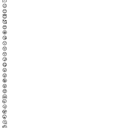
🫠
😉
😊
😇
🥰
😍
🤩
😘
😗
😚
😙
🥲
😋
😛
😜
🤪
😝
🤑
🤗
🤭
🫢
🫣
🤫
🤔
🫡