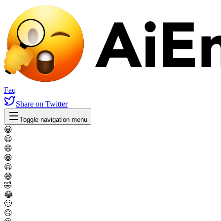
Faq
Share
on Twitter
Toggle navigation menu
😀
😃
😄
😁
😆
😅
🤣
😂
🙂
🙃