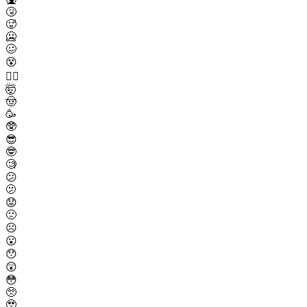
🤧
🥵
🥶
🥴
😵
😵‍💫
🤯
🤠
🥳
🥸
😎
🤓
🧐
😕
🫤
😟
🙁
☹️
😮
😯
😲
😳
🥺
🥹