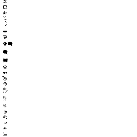
💢
💥
💫
💦
💨
🕳️
💬
👁️‍🗨️
🗨️
🗯️
💭
💤
👋
🤚
🖐️
✋
🖖
🫱
🫲
🫳
🫴
🫷