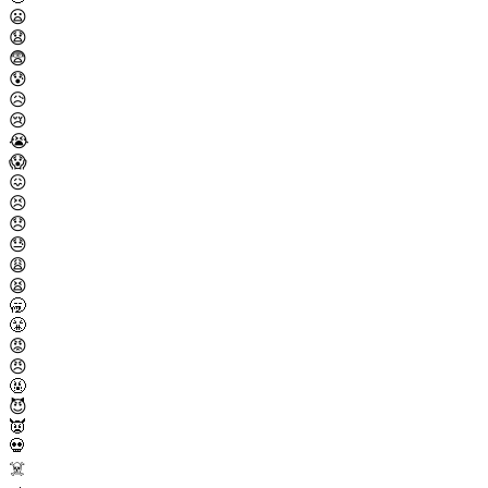
😦
😧
😨
😰
😥
😢
😭
😱
😖
😣
😞
😓
😩
😫
🥱
😤
😡
😠
🤬
😈
👿
💀
☠️