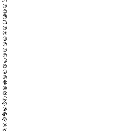
🫠
😉
😊
😇
🥰
😍
🤩
😘
😗
😚
😙
🥲
😋
😛
😜
🤪
😝
🤑
🤗
🤭
🫢
🫣
🤫
🤔
🫡