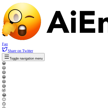
Faq
Share
on Twitter
Toggle navigation menu
😀
😃
😄
😁
😆
😅
🤣
😂
🙂
🙃