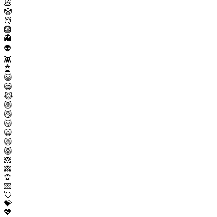
💩
🤡
👹
👺
👻
👽
👾
🤖
😺
😸
😹
😻
😼
😽
🙀
😿
😾
🙈
🙉
🙊
💌
💘
💝
💖