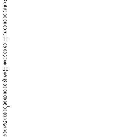
🤐
🤨
😐
😑
😶
🫥
😶‍🌫️
😏
😒
🙄
😬
😮‍💨
🤥
🫨
😌
😔
😪
🤤
😴
😷
🤒
🤕
🤢
🤮