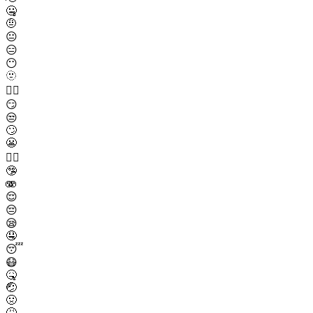
🤐
🤨
😐
😑
😶
🫥
😶‍🌫️
😏
😒
🙄
😬
😮‍💨
🤥
🫨
😌
😔
😪
🤤
😴
😷
🤒
🤕
🤢
🤮