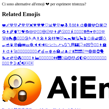
Ci sono alternative all'emoji 💔 per esprimere tristezza?
Related Emojis
❤️‍🩹
🤎
💚
💕
💙
💜
💓
💗
🧡
🖤
🤍
📊
💖
💛
❤️
🤱
🔖
👐
👩‍🎨
🟤
🟫
🩶
💞
💟
📑
🔁
👩‍🌾
🫀
💘
💝
🔂
😻
🩷
👩‍⚕️
😍
🕜
🩵
👨‍🌾
🕞
🤸‍♀️
🤸
👨‍⚕️
👳‍♀️
❣️
🍟
♥️
👳
🧔‍♀️
🫶
🐻‍❄️
🛼
🏚️
❤️‍🔥
🥰
😘
🫰
🫁
👨‍🎤
👩‍🎤
👬
🐪
🐭
🐁
🐀
🐿️
🦫
🦕
🪴
🍞
🥞
🧇
🥓
🥚
🍳
🥣
🍵
🧭
🏟️
🎟️
🎫
🧶
🔈
🔉
🔊
💹
📈
📉
↗️
↘️
🔃
〽️
🏁
🏰
🏳️
✳️
💌
👌
🧔‍♂️
👩‍🏫
👨‍🎨
👩‍🚀
🕵️‍♀️
💂‍♀️
🤸‍♂️
🤼‍♀️
🍂
🍏
🥗
🍿
🍚
🏩
🎢
🎩
📿
⬇️
🔙
🔜
❌
™️
🟢
🟩
🧔
🗣️
🎠
🛫
🧯
🤠
💑
🙅‍♀️
🙆‍♀️
👩‍🏭
👳‍♂️
💆‍♀️
💇‍♀️
👭
🌉
❎
🙅
🙆
💆
💇
🌓
🥋
👯‍♀️
👩‍❤️‍👨
👨‍❤️‍👨
👩‍❤️‍👩
🦻
🌛
📬
📭
🇭🇲