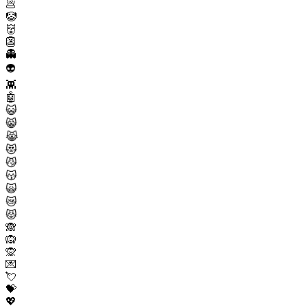
💩
🤡
👹
👺
👻
👽
👾
🤖
😺
😸
😹
😻
😼
😽
🙀
😿
😾
🙈
🙉
🙊
💌
💘
💝
💖