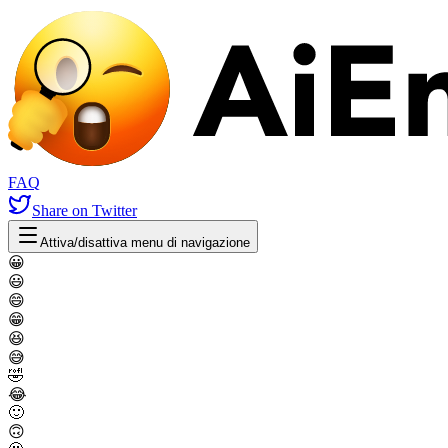
FAQ
Share
on Twitter
Attiva/disattiva menu di navigazione
😀
😃
😄
😁
😆
😅
🤣
😂
🙂
🙃