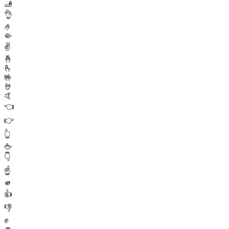
🫸
👌
🤌
🤏
✌️
🤞
🫰
🤟
🤘
🤙
👈
👉
👆
🖕
👇
☝️
🫵
👍
👎
✊