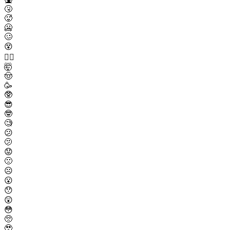
🤧
🥵
🥶
🥴
😵
😵‍💫
🤯
🤠
🥳
🥸
😎
🤓
🧐
😕
🫤
😟
🙁
☹️
😮
😯
😲
😳
🥺
🥹