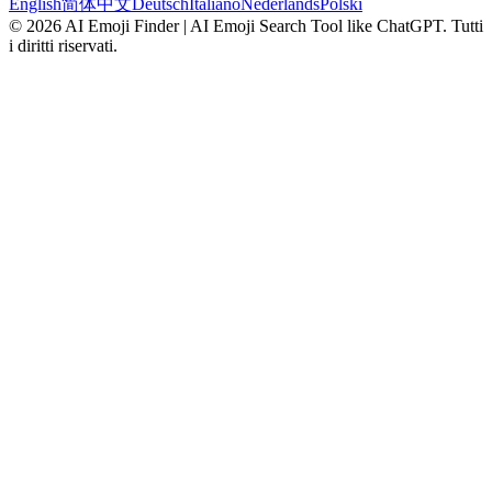
English
简体中文
Deutsch
Italiano
Nederlands
Polski
©
2026
AI Emoji Finder | AI Emoji Search Tool like ChatGPT
.
Tutti
i diritti riservati.