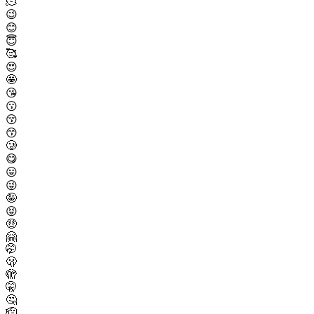
🫠
😉
😊
😇
🥰
😍
🤩
😘
😗
😚
😙
🥲
😋
😛
😜
🤪
😝
🤑
🤗
🤭
🫢
🫣
🤫
🤔
🫡