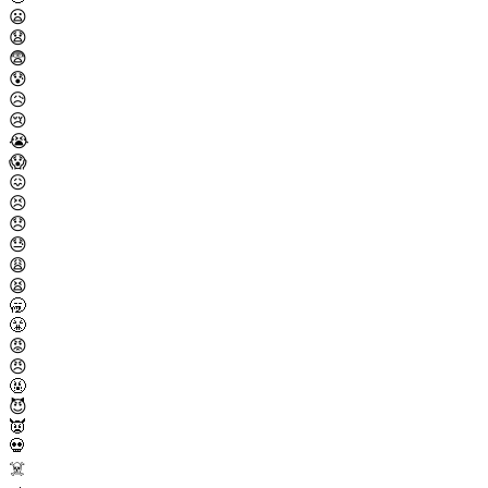
😦
😧
😨
😰
😥
😢
😭
😱
😖
😣
😞
😓
😩
😫
🥱
😤
😡
😠
🤬
😈
👿
💀
☠️