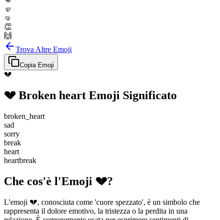
👊
🤛
🤜
👏
🙌
Trova Altre Emoji
Copia Emoji
💔
💔
Broken heart
Emoji Significato
broken_heart
sad
sorry
break
heart
heartbreak
Che cos'è l'Emoji 💔?
L'emoji 💔, conosciuta come 'cuore spezzato', è un simbolo che
rappresenta il dolore emotivo, la tristezza o la perdita in una
relazione. È comunemente usata per esprimere sentimenti di