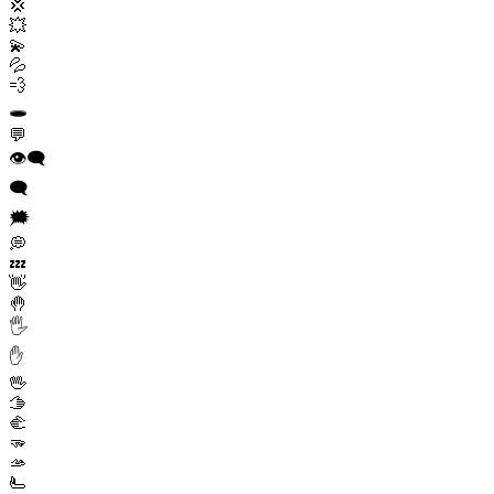
💢
💥
💫
💦
💨
🕳️
💬
👁️‍🗨️
🗨️
🗯️
💭
💤
👋
🤚
🖐️
✋
🖖
🫱
🫲
🫳
🫴
🫷